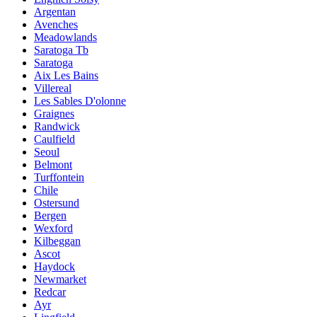
Argentan
Avenches
Meadowlands
Saratoga Tb
Saratoga
Aix Les Bains
Villereal
Les Sables D'olonne
Graignes
Randwick
Caulfield
Seoul
Belmont
Turffontein
Chile
Ostersund
Bergen
Wexford
Kilbeggan
Ascot
Haydock
Newmarket
Redcar
Ayr