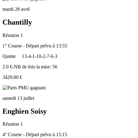
mardi 28 avril
Chantilly
Réunion 1
1° Course - Départ prévu à 13:55
Quinte
13-4-1-10-2-7-6-3
2.0 €-NB de fois la mise: 56
3429.80 €
samedi 13 juillet
Enghien Soisy
Réunion 1
4° Course - Départ prévu à 15:15