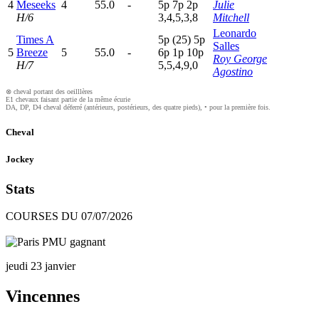
4
Meseeks
4
55.0
-
5
p
7
p
2
p
Julie
H/6
3,4,5,3,8
Mitchell
Leonardo
Times A
5
p
(25)
5
p
Salles
5
Breeze
5
55.0
-
6
p
1
p
10p
Roy George
H/7
5,5,4,9,0
Agostino
⊗ cheval portant des oeilllères
E1 chevaux faisant partie de la même écurie
DA, DP, D4 cheval déferré (antérieurs, postérieurs, des quatre pieds), • pour la première fois.
Cheval
Jockey
Stats
COURSES DU 07/07/2026
jeudi 23 janvier
Vincennes