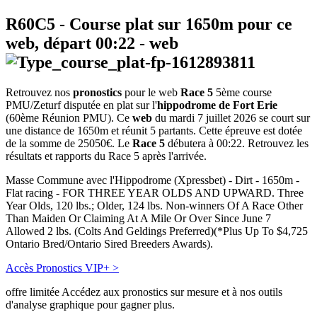
R60C5
- Course plat sur 1650m pour ce
web, départ
00:22
-
web
Retrouvez nos
pronostics
pour le web
Race 5
5ème course
PMU/Zeturf disputée en plat sur l'
hippodrome de Fort Erie
(60ème Réunion PMU). Ce
web
du mardi 7 juillet 2026 se court sur
une distance de 1650m et réunit 5 partants. Cette épreuve est dotée
de la somme de 25050€. Le
Race 5
débutera à 00:22. Retrouvez les
résultats et rapports du Race 5 après l'arrivée.
Masse Commune avec l'Hippodrome (Xpressbet) - Dirt - 1650m -
Flat racing - FOR THREE YEAR OLDS AND UPWARD. Three
Year Olds, 120 lbs.; Older, 124 lbs. Non-winners Of A Race Other
Than Maiden Or Claiming At A Mile Or Over Since June 7
Allowed 2 lbs. (Colts And Geldings Preferred)(*Plus Up To $4,725
Ontario Bred/Ontario Sired Breeders Awards).
Accès Pronostics VIP+ >
offre limitée
Accédez aux pronostics sur mesure et à nos outils
d'analyse graphique pour gagner plus.