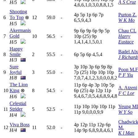
A S Cruz
H/5
4,6,6,1,0,3,0,8,8,1,5
Shooting
4
p
5
p
1
p
6
p
7
p
Purton Z.
6
To Top
⊗
12
59.0
-
6,5,9,4,3
W K Mo
H/5
Akermanis
9
p
6
p
9
p
6
p
9
p
5
p
Chau CL
Gold
7
10
56.5
-
10p
(25)
9
p
Harry
1,4,1,4,1,5,0,1
Eustace
H/5
Happy
Badel Alx
8
Smile
2
55.5
-
6
p
5
p
6
p
4,5,4
J Richard
H/3
Sure
3
p
10p
3
p
6
p
9
p
8
p
Poon M.F
9
Joyful
3
55.0
-
7
p
(25)
10p
10p
10p
P F Yiu
H/8
7,0,7,4,1,2,3,0,0,0,8,2
The Lion
11p
6
p
4
p
3
p
10p
5
p
A. Atzeni
10
King
⊗
8
54.5
-
6
p
(25)
4
p
12p
11p
F C Lor
9,4,6,7,0,5,4,6,8,9,4,8
H/6
Celestial
11p
10p
10p
10p
11p
Yeung M
Strider
11
5
52.5
-
11p
9,0,0,0,9,9
W Y So
H/4
Chadwic
Viva Boss
4
p
12p
11p
12p
6
p
12
11
52.0
-
M.
H/4
14p
9
p
6,8,9,8,4,6,1
K l Man