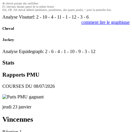
⊗ cheval portant des oeilllères
E1 chevaux faisant partie de la même écurie
DA, DP, D4 cheval déferré (antérieurs, postérieurs, des quatre pieds), • pour la première fois.
Analyse Visuturf:
2
-
10
-
4
-
11
-
1
-
12
-
3
-
6
comment lire le graphique
Cheval
Jockey
Analyse Equidegraph:
2
-
6
-
4
-
1
-
10
-
9
-
3
-
12
Stats
Rapports PMU
COURSES DU 08/07/2026
jeudi 23 janvier
Vincennes
Réunion 1