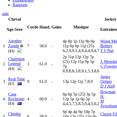
Equidegraph
Rapports
aide
Cheval
Jockey
Corde
Hand.
Gains
Musique
Age-Sexe
Entraine
Another
4
p
8
p
1
p
11p
9
p
6
p
Wong M
1
Zonda
⊗
7
58.0
-
11p
6
p
6
p
11p
(25)
Britney
6,2,9,9,1,4,9,4,4,9,4,7
Y S Tsui
H/6
2
p
11p
12p
12p
7
p
Charming
(25)
12p
11p
9
p
5
p
J. Moreira
Legend
2
1
61.0
-
7
p
C Fowne
H/6
8,9,8,8,3,8,9,1,5,3,8,6
James
Real Time
3
9
61.0
-
13p
12p
11p
7,8,9
Orman
H/5
D J Hall
Bowman
Casa
6
p
6
p
5
p
(25)
3
p
5
p
H.
4
Rochester
4
60.0
-
12p
5
p
1
p
6
p
5
p
M
H/6
4,4,5,7,5,8,5,9,4,5,0,2
Newnha
6
p
4
p
4
p
9
p
10p
7
p
Cheaha
Chung Y
5
6
58.0
-
10p
12p
(25)
12p
9
p