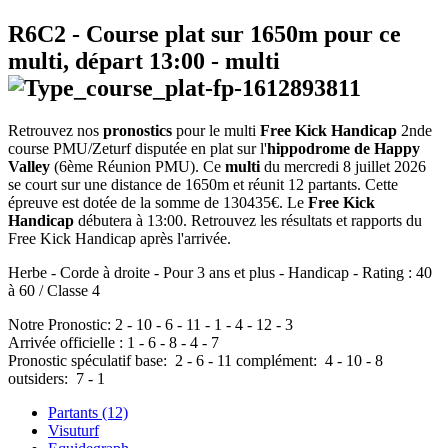
R6C2
- Course plat sur 1650m pour ce
multi, départ
13:00
-
multi
Retrouvez nos
pronostics
pour le multi
Free Kick Handicap
2nde
course PMU/Zeturf disputée en plat sur l'
hippodrome de Happy
Valley
(6ème Réunion PMU). Ce
multi
du mercredi 8 juillet 2026
se court sur une distance de 1650m et réunit 12 partants. Cette
épreuve est dotée de la somme de 130435€. Le
Free Kick
Handicap
débutera à 13:00. Retrouvez les résultats et rapports du
Free Kick Handicap après l'arrivée.
Herbe - Corde à droite - Pour 3 ans et plus - Handicap - Rating : 40
à 60 / Classe 4
Notre Pronostic:
2
-
10
-
6
-
11
-
1
-
4
-
12
-
3
Arrivée officielle :
1
-
6
-
8
-
4
-
7
Pronostic spéculatif
base:
2
-
6
-
11
complément:
4
-
10
-
8
outsiders:
7
-
1
Partants (12)
Visuturf