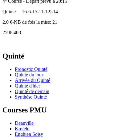
4° Course - Départ prévu à 20:15
Quinte
16-6-15-11-1-9-14
2.0 €-NB de fois la mise: 21
2596.40 €
Quinté
Pronostic Quinté
Quinté du jour
Arrivée du Quinté
Quinté d'hier
Quinté de demain
Synthèse Quinté
Courses PMU
Deauville
Krefeld
Enghien Soisy