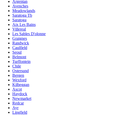
Argentan
Avenches
Meadowlands
Saratoga Tb
Saratoga
Aix Les Bains
Villereal
Les Sables D'olonne
Graignes
Randwick
Caulfield
Seoul
Belmont
Turffontein
Chile
Ostersund
Bergen
Wexford
Kilbeggan
Ascot
Haydock
Newmarket
Redcar
Ayr
Lingfield