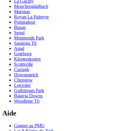
La Gacilly
Monchengladbach
Maronas
Royan La Palmyre
Pompadour
Busan
Seoul
Monmouth Park
Saratoga Tb
Amal
Goteborg
Klosterskogen
Scottsville
Curragh
Downpatrick
Chepstow
Leicester
Gulfstream Park
Batavia Downs
Woodbine Tb
Aide
Gagner au PMU
Les 8 Règles du Turf