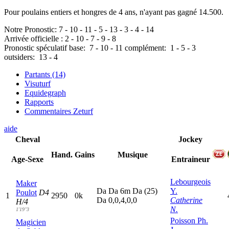
Pour poulains entiers et hongres de 4 ans, n'ayant pas gagné 14.500.
Notre Pronostic:
7
-
10
-
11
-
5
-
13
-
3
-
4
-
14
Arrivée officielle :
2
-
10
-
7
-
9
-
8
Pronostic spéculatif
base:
7
-
10
-
11
complément:
1
-
5
-
3
outsiders:
13
-
4
Partants (14)
Visuturf
Equidegraph
Rapports
Commentaires Zeturf
aide
Cheval
Jockey
Hand.
Gains
Musique
Age-Sexe
Entraineur
Lebourgeois
Maker
D
a
D
a
6
m
D
a
(25)
Y.
Poulot
D4
1
2950
0k
D
a
0,0,4,0,0
Catherine
H/4
N.
1'19"3
Poisson Ph.
Magicien