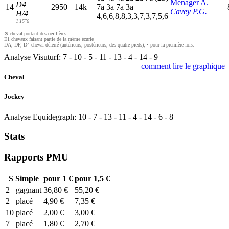
Menager A.
D4
14
2950
14k
7
a
3
a
7
a
3
a
Cavey P.G.
H/4
4,6,6,8,8,3,3,7,3,7,5,6
1'15"6
⊗ cheval portant des oeilllères
E1 chevaux faisant partie de la même écurie
DA, DP, D4 cheval déferré (antérieurs, postérieurs, des quatre pieds), • pour la première fois.
Analyse Visuturf:
7
-
10
-
5
-
11
-
13
-
4
-
14
-
9
comment lire le graphique
Cheval
Jockey
Analyse Equidegraph:
10
-
7
-
13
-
11
-
4
-
14
-
6
-
8
Stats
Rapports PMU
S
Simple
pour 1 €
pour 1,5 €
2
gagnant
36,80 €
55,20 €
2
placé
4,90 €
7,35 €
10
placé
2,00 €
3,00 €
7
placé
1,80 €
2,70 €