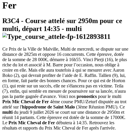
Fer
R3C4
- Course attelé sur 2950m pour ce
multi, départ
14:35
-
multi
Ce Prix de la Ville de Malville, Multi de mercredi, se dispute sur une
distance de 2825m et oppose 16 concurrents. Cette épreuve, dotée
de la somme de 28 000€, démarre à 16h55. Vinci Pierji (16), le plus
riche du lot et associé à M. Barre pour l’occasion, nous oblige à
croire en elle. Mais elle aura toutefois à qui se mesurer avec Aaron
Boko (2), qui devrait profiter de l’aide de E. Raffin. Tallien (9), lui,
en forme, fait partie des bonnes chances. Pour ce qui est de Horton
(1), qui reste sur un succès, elle ne s'élancera pas en victime. Teila
(7), enfin, qui semble en mesure de poursuivre sur sa lancée, n'aura
pas la partie gagnée d'avance. Voici nos
pronostics
pour le multi
Prix Mic Cheval de Fer
4ème course PMU/Zeturf disputée au trot
attelé sur l'
hippodrome de Saint Malo
(3ème Réunion PMU). Ce
multi
du jeudi 9 juillet 2026 se court sur une distance de 2950m et
réunit 14 partants. Cette épreuve est dotée de la somme de 17000€.
Le
Prix Mic Cheval de Fer
débutera à 14:35. Retrouvez les
résultats et rapports du Prix Mic Cheval de Fer après l'arrivée.