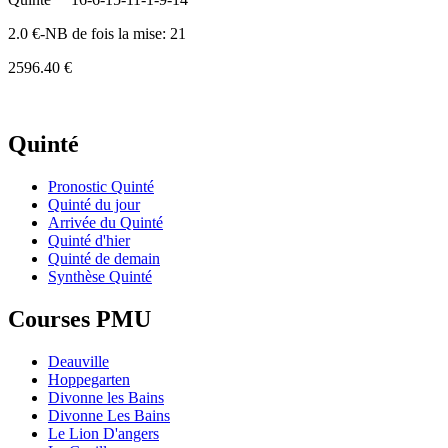
2.0 €-NB de fois la mise: 21
2596.40 €
Quinté
Pronostic Quinté
Quinté du jour
Arrivée du Quinté
Quinté d'hier
Quinté de demain
Synthèse Quinté
Courses PMU
Deauville
Hoppegarten
Divonne les Bains
Divonne Les Bains
Le Lion D'angers