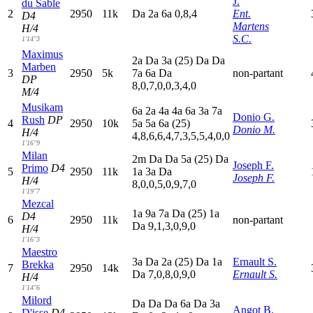
J.
du Sable
2
2950
11k
D
a
2
a
6
a
0,8,4
Ent.
D4
Martens
H/4
S.C.
1'14"3
Maximus
2
a
D
a
3
a
(25)
D
a
D
a
Marben
3
2950
5k
7
a
6
a
D
a
non-partant
DP
8,0,7,0,0,3,4,0
M/4
Musikam
6
a
2
a
4
a
4
a
6
a
3
a
7
a
Donio G.
Rush
DP
4
2950
10k
5
a
5
a
6
a
(25)
Donio M.
H/4
4,8,6,6,4,7,3,5,5,4,0,0
1'16"9
Milan
2
m
D
a
D
a
5
a
(25)
D
a
Joseph F.
Primo
D4
5
2950
11k
1
a
3
a
D
a
Joseph F.
H/4
8,0,0,5,0,9,7,0
1'19"7
Mezcal
1
a
9
a
7
a
D
a
(25)
1
a
D4
6
2950
11k
non-partant
D
a
9,1,3,0,9,0
H/4
1'16"3
Maestro
3
a
D
a
2
a
(25)
D
a
1
a
Ernault S.
Brekka
7
2950
14k
D
a
7,0,8,0,9,0
Ernault S.
H/4
1'14"6
Milord
D
a
D
a
D
a
6
a
D
a
3
a
Angot B.
D'isse
D4