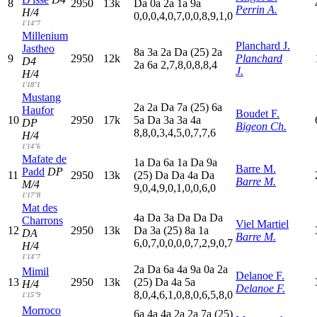
8
2950
13k
D
a
0
a
2
a
1
a
9
a
Perrin A.
H/4
0,0,0,4,0,7,0,0,8,9,1,0
1'14"7
Millenium
Planchard J.
Jastheo
8
a
3
a
2
a
D
a
(25)
2
a
9
2950
12k
Planchard
D4
2
a
6
a
2,7,8,0,8,8,4
J.
H/4
1'18"1
Mustang
2
a
2
a
D
a
7
a
(25)
6
a
Haufor
Boudet F.
10
2950
17k
5
a
D
a
3
a
3
a
4
a
DP
Bigeon Ch.
8,8,0,3,4,5,0,7,7,6
H/4
1'14"6
Mafate de
1
a
D
a
6
a
1
a
D
a
9
a
Barre M.
Padd
DP
11
2950
13k
(25)
D
a
D
a
4
a
D
a
Barre M.
M/4
9,0,4,9,0,1,0,0,6,0
1'17"8
Mat des
4
a
D
a
3
a
D
a
D
a
D
a
Charrons
Viel Martiel
12
2950
13k
D
a
3
a
(25)
8
a
1
a
DA
Barre M.
6,0,7,0,0,0,0,7,2,9,0,7
H/4
1'14"7
2
a
D
a
6
a
4
a
9
a
0
a
2
a
Mimil
Delanoe F.
13
2950
13k
(25)
D
a
4
a
5
a
H/4
Delanoe F.
8,0,4,6,1,0,8,0,6,5,8,0
1'15"9
Morroco
6
a
4
a
4
a
2
a
2
a
7
a
(25)