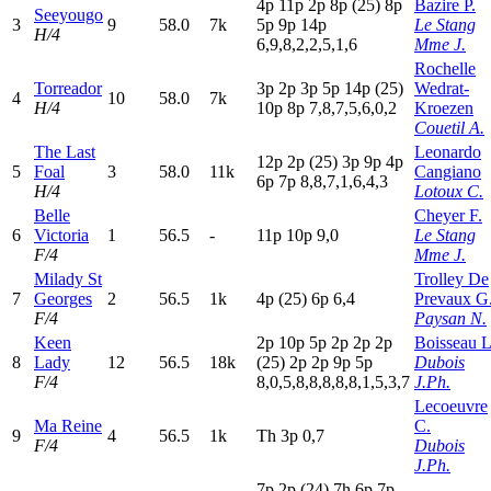
4
p
11p
2
p
8
p
(25)
8
p
Bazire P.
Seeyougo
3
9
58.0
7k
5
p
9
p
14p
Le Stang
H/4
6,9,8,2,2,5,1,6
Mme J.
Rochelle
Torreador
3
p
2
p
3
p
5
p
14p
(25)
Wedrat-
4
10
58.0
7k
H/4
10p
8
p
7,8,7,5,6,0,2
Kroezen
Couetil A.
The Last
Leonardo
12p
2
p
(25)
3
p
9
p
4
p
5
Foal
3
58.0
11k
Cangiano
6
p
7
p
8,8,7,1,6,4,3
H/4
Lotoux C.
Belle
Cheyer F.
6
Victoria
1
56.5
-
11p
10p
9,0
Le Stang
F/4
Mme J.
Milady St
Trolley De
7
Georges
2
56.5
1k
4
p
(25)
6
p
6,4
Prevaux G
F/4
Paysan N.
Keen
2
p
10p
5
p
2
p
2
p
2
p
Boisseau L
8
Lady
12
56.5
18k
(25)
2
p
2
p
9
p
5
p
Dubois
F/4
8,0,5,8,8,8,8,8,1,5,3,7
J.Ph.
Lecoeuvre
Ma Reine
C.
9
4
56.5
1k
T
h
3
p
0,7
F/4
Dubois
J.Ph.
7
p
2
p
(24)
7
h
6
p
7
p