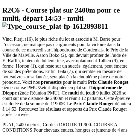
R2C6
- Course plat sur 2400m pour ce
multi, départ
14:53
-
multi
Vinci Pierji (16), le plus riche du lot et associé à M. Barre pour
l’occasion, ne manque pas d'arguments pour la victoire dans la
course de ce mercredi sur l'hippodrome de Cordemais, le Prix de la
Ville de Malville. Aaron Boko (2), qui devrait profiter de l’aide de
E. Raffin, tentera de lui tenir tête, avec notamment Tallien (9), en
forme. Horton (1), qui reste sur un succès, également, peut émettre
de solides prétentions. Enfin Teila (7), qui semble en mesure de
poursuivre sur sa lancée, sera placé à la cinquième place de notre
pronostic. Voici nos
pronostics
pour le multi
Prix Claude Rouget
6ème course PMU/Zeturf disputée en plat sur l'
hippodrome de
Dieppe
(2nde Réunion PMU). Ce
multi
du jeudi 9 juillet 2026 se
court sur une distance de 2400m et réunit 12 partants. Cette épreuve
est dotée de la somme de 11900€. Le
Prix Claude Rouget
débutera
à 14:53. Retrouvez les résultats et rapports du Prix Claude Rouget
après l'arrivée.
PLAT, 2400 metres , Corde a DROITE 11.900- COURSE A
CONDITIONS Pour chevaux entiers, hongres et juments de 4 ans