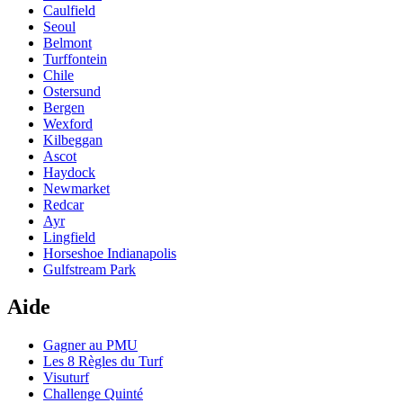
Caulfield
Seoul
Belmont
Turffontein
Chile
Ostersund
Bergen
Wexford
Kilbeggan
Ascot
Haydock
Newmarket
Redcar
Ayr
Lingfield
Horseshoe Indianapolis
Gulfstream Park
Aide
Gagner au PMU
Les 8 Règles du Turf
Visuturf
Challenge Quinté