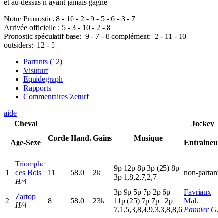
et au-dessus n ayant jamais gagne
Notre Pronostic:
8
-
10
-
2
-
9
-
5
-
6
-
3
-
7
Arrivée officielle :
5
-
3
-
10
-
2
-
8
Pronostic spéculatif
base:
9
-
7
-
8
complément:
2
-
11
-
10
outsiders:
12
-
3
Partants (12)
Visuturf
Equidegraph
Rapports
Commentaires Zeturf
aide
Cheval
Jockey
Corde
Hand.
Gains
Musique
Age-Sexe
Entraineu
Triomphe
9
p
12p
8
p
3
p
(25)
8
p
1
des Bois
11
58.0
2k
non-partan
3
p
1,8,2,7,2,7
H/4
3
p
9
p
5
p
7
p
2
p
6
p
Favriaux
Zartop
2
8
58.0
23k
11p
(25)
7
p
7
p
12p
Mal.
H/4
7,1,5,3,8,4,9,3,3,8,8,6
Pannier G