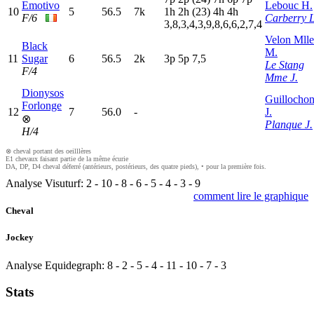
Emotivo
Lebouc H.
10
5
56.5
7k
1
h
2
h
(23)
4
h
4
h
F/6
Carberry L
3,8,3,4,3,9,8,6,6,2,7,4
Velon Mlle
Black
M.
11
Sugar
6
56.5
2k
3
p
5
p
7,5
Le Stang
F/4
Mme J.
Dionysos
Guillocho
Forlonge
12
7
56.0
-
J.
⊗
Planque J.
H/4
⊗ cheval portant des oeilllères
E1 chevaux faisant partie de la même écurie
DA, DP, D4 cheval déferré (antérieurs, postérieurs, des quatre pieds), • pour la première fois.
Analyse Visuturf:
2
-
10
-
8
-
6
-
5
-
4
-
3
-
9
comment lire le graphique
Cheval
Jockey
Analyse Equidegraph:
8
-
2
-
5
-
4
-
11
-
10
-
7
-
3
Stats