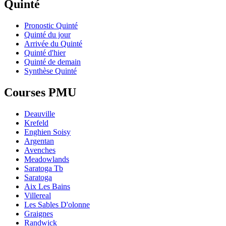
Quinté
Pronostic Quinté
Quinté du jour
Arrivée du Quinté
Quinté d'hier
Quinté de demain
Synthèse Quinté
Courses PMU
Deauville
Krefeld
Enghien Soisy
Argentan
Avenches
Meadowlands
Saratoga Tb
Saratoga
Aix Les Bains
Villereal
Les Sables D'olonne
Graignes
Randwick