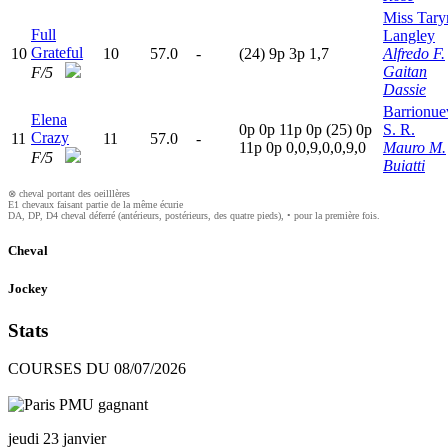
Miss Tary
Full
Langley
Grateful
10
10
57.0
-
(24)
9
p
3
p
1,7
Alfredo F.
Gaitan
F/5
Dassie
Barrionue
Elena
0
p
0
p
11p
0
p
(25)
0
p
S. R.
Crazy
11
11
57.0
-
11p
0
p
0,0,9,0,0,9,0
Mauro M.
F/5
Buiatti
⊗ cheval portant des oeilllères
E1 chevaux faisant partie de la même écurie
DA, DP, D4 cheval déferré (antérieurs, postérieurs, des quatre pieds), • pour la première fois.
Cheval
Jockey
Stats
COURSES DU 08/07/2026
jeudi 23 janvier