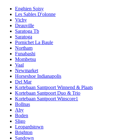
Enghien Soisy
Les Sables D'olonne
Vichy
Deauville
Saratoga Tb
Saratoga
Pornichet La Baule
Northam
Funabashi
Mombetsu
Vaal
Newmarket
Horseshoe Indianapolis
Del Mar
Kortebaan Santpoort Winnend & Plaats
Kortebaan Santpoort Duo & Trio
Kortebaan Santpoort Winscore1
Bollnas
Aby
Boden
Sligo
Leopardstown
Brighton
Sandown