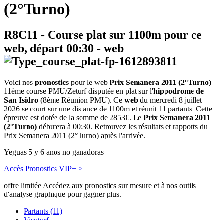
(2°Turno)
R8C11
- Course plat sur 1100m pour ce
web, départ
00:30
-
web
Voici nos
pronostics
pour le web
Prix Semanera 2011 (2°Turno)
11ème course PMU/Zeturf disputée en plat sur l'
hippodrome de
San Isidro
(8ème Réunion PMU). Ce
web
du mercredi 8 juillet
2026 se court sur une distance de 1100m et réunit 11 partants. Cette
épreuve est dotée de la somme de 2853€. Le
Prix Semanera 2011
(2°Turno)
débutera à 00:30. Retrouvez les résultats et rapports du
Prix Semanera 2011 (2°Turno) après l'arrivée.
Yeguas 5 y 6 anos no ganadoras
Accès Pronostics VIP+ >
offre limitée
Accédez aux pronostics sur mesure et à nos outils
d'analyse graphique pour gagner plus.
Partants (11)
Visuturf