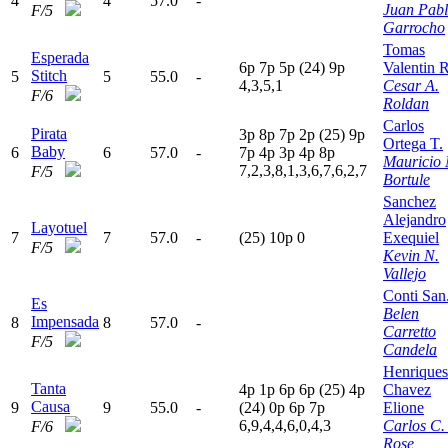
4
4
57.0
-
Juan Pab
F/5
Garrocho
Tomas
Esperada
6
p
7
p
5
p
(24)
9
p
Valentin 
Stitch
5
5
55.0
-
4,3,5,1
Cesar A.
F/6
Roldan
Carlos
Pirata
3
p
8
p
7
p
2
p
(25)
9
p
Ortega T.
Baby
6
6
57.0
-
7
p
4
p
3
p
4
p
8
p
Mauricio 
7,2,3,8,1,3,6,7,6,2,7
F/5
Bortule
Sanchez
Alejandro
Layotuel
7
7
57.0
-
(25)
10p
0
Exequiel
F/5
Kevin N.
Vallejo
Conti San.
Es
Belen
Impensada
8
8
57.0
-
Carretto
F/5
Candela
Henriques
Tanta
4
p
1
p
6
p
6
p
(25)
4
p
Chavez
Causa
9
9
55.0
-
(24)
0
p
6
p
7
p
Elione
6,9,4,4,6,0,4,3
Carlos C.
F/6
Rose