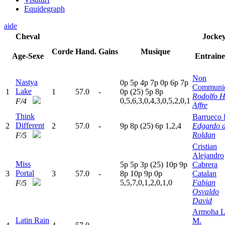
Equidegraph
aide
Cheval
Jocke
Corde
Hand.
Gains
Musique
Age-Sexe
Entrain
Non
Nastya
0
p
5
p
4
p
7
p
0
p
6
p
7
p
Communi
Lake
1
1
57.0
-
0
p
(25)
5
p
8
p
Rodolfo H
0,5,6,3,0,4,3,0,5,2,0,1
F/4
Affre
Think
Barrueco 
Different
2
2
57.0
-
9
p
8
p
(25)
6
p
1,2,4
Edgardo d
Roldan
F/5
Cristian
Alejandro
Miss
5
p
5
p
3
p
(25)
10p
9
p
Cabrera
Portal
3
3
57.0
-
8
p
10p
9
p
0
p
Catalan
5,5,7,0,1,2,0,1,0
Fabian
F/5
Osvaldo
David
Armoha L
Latin Rain
M.