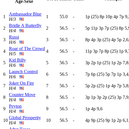
Age-Sexe
Ambassador Blue
1
1
55.0
-
1
p
(25)
8
p
10p
4
p
7
p
9,
H/3
Bridle A Butterfly
2
2
56.5
-
5
p
11p
3
p
7
p
(25)
8
p
5,
H/4
Russi
3
3
56.5
-
8
p
4
p
3
p
(25)
4
p
5
p
2,6
H/6
Roar of The Crowd
4
4
56.5
-
11p
3
p
7
p
8
p
(25)
1
p
9,
H/5
Kid Billy
5
5
56.5
-
3
p
2
p
1
p
(25)
1
p
2
p
7,8
H/6
Launch Control
6
6
56.5
-
7
p
6
p
(25)
5
p
7
p
1
p
3,4
H/6
Joker On Fire
7
7
56.5
-
5
p
2
p
(25)
1
p
4
p
7
p
5,8
H/4
Counter Move
8
8
56.5
-
3
p
1
p
3
p
2
p
(25)
3
p
7,9
H/4
Peyton
9
9
56.5
-
1
p
4
p
9,6
H/4
Global Prosperity
10
10
56.5
-
4
p
9
p
(25)
9
p
1
p
2
p
6,1
H/4