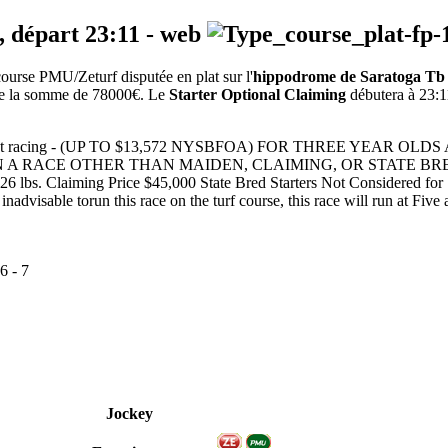
, départ
23:11
-
web
urse PMU/Zeturf disputée en plat sur l'
hippodrome de Saratoga Tb
e de la somme de 78000€. Le
Starter Optional Claiming
débutera à 23:11
100m - Flat racing - (UP TO $13,572 NYSBFOA) FOR THREE Y
ON A RACE OTHER THAN MAIDEN, CLAIMING, OR STATE B
. Claiming Price $45,000 State Bred Starters Not Considered for St
nadvisable torun this race on the turf course, this race will run at Five
6
-
7
Jockey