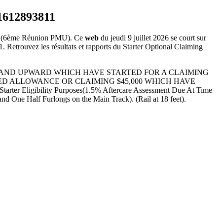
(6ème Réunion PMU). Ce
web
du jeudi 9 juillet 2026 se court sur
. Retrouvez les résultats et rapports du Starter Optional Claiming
EAR OLDS AND UPWARD WHICH HAVE STARTED FOR A CLAIMING
RED ALLOWANCE OR CLAIMING $45,000 WHICH HAVE
arter Eligibility Purposes(1.5% Aftercare Assessment Due At Time
 and One Half Furlongs on the Main Track). (Rail at 18 feet).