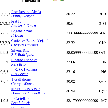
Entraineur
Jose Rosario Alcala
2,0,6,3
80.22
3U9
Danny Gargan
Prat F.
9,7,3,2
89.6
3=Q
Amelia J. Green
Edgard Zayas
,7,6,5
73.63999999999999
h:
H Bond
Gutierrez Baeza Alejandra
7,3,2,9
82.32
GK/
Gregory Diprima
Silvera Rm.
,9,9,8
88.05999999999999
Q?1
R R Rodriguez
Ricardo Proboste
,5,3,9
72.66
l6
Keri Brion
J. R. O. Lezcano
,9,6,3
83.16
=N6
B N Levine
T Gaffalione
,7,8,7
90.02
G<>
George Weaver
Mr Francois Ansart
86.94
G@:
Domenick l. Schettino
J. Castellano
,1,9,8
82.17999999999999
=M7
Lisa l. Lewis