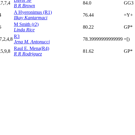
Davis SP
,7,7,4
84.0
GG3
B R Brown
A Hyeronimus (R1)
4
76.44
=Y+
Ilkay Kantarmaci
M Smith (r2)
6
80.22
GP*
Linda Rice
R3
7,2,4,8
78.39999999999999
=[)
Jena M. Antonucci
Raul E. Mena(R4)
,5,9,8
81.62
GP*
R R Rodriguez