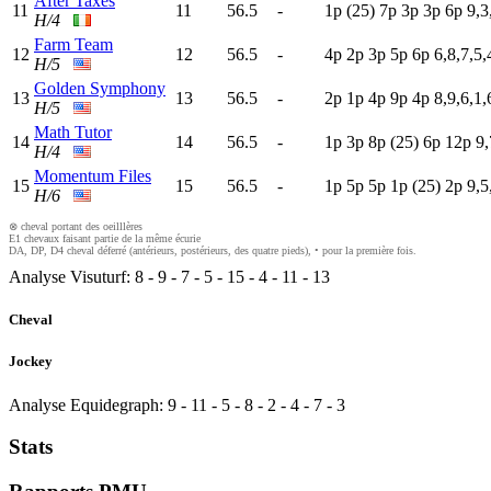
After Taxes
11
11
56.5
-
1
p
(25)
7
p
3
p
3
p
6
p
9,3
H/4
Farm Team
12
12
56.5
-
4
p
2
p
3
p
5
p
6
p
6,8,7,5,
H/5
Golden Symphony
13
13
56.5
-
2
p
1
p
4
p
9
p
4
p
8,9,6,1,
H/5
Math Tutor
14
14
56.5
-
1
p
3
p
8
p
(25)
6
p
12p
9,
H/4
Momentum Files
15
15
56.5
-
1
p
5
p
5
p
1
p
(25)
2
p
9,5
H/6
⊗ cheval portant des oeilllères
E1 chevaux faisant partie de la même écurie
DA, DP, D4 cheval déferré (antérieurs, postérieurs, des quatre pieds), • pour la première fois.
Analyse Visuturf:
8
-
9
-
7
-
5
-
15
-
4
-
11
-
13
Cheval
Jockey
Analyse Equidegraph:
9
-
11
-
5
-
8
-
2
-
4
-
7
-
3
Stats