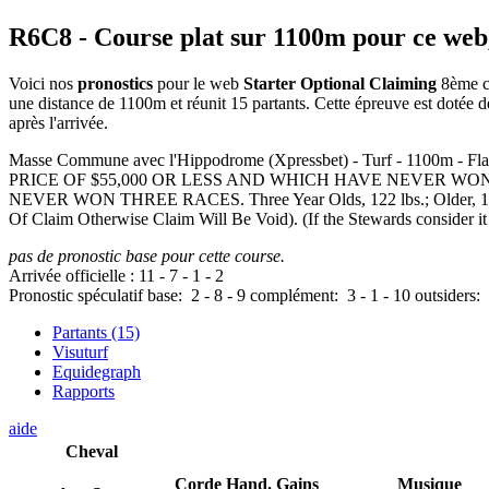
R6C8
- Course plat sur 1100m pour ce web
Voici nos
pronostics
pour le web
Starter Optional Claiming
8ème co
une distance de 1100m et réunit 15 partants. Cette épreuve est doté
après l'arrivée.
Masse Commune avec l'Hippodrome (Xpressbet) - Turf - 1
PRICE OF $55,000 OR LESS AND WHICH HAVE NEVER W
NEVER WON THREE RACES. Three Year Olds, 122 lbs.; Older, 126 lbs
Of Claim Otherwise Claim Will Be Void). (If the Stewards consider it i
pas de pronostic base pour cette course.
Arrivée officielle :
11
-
7
-
1
-
2
Pronostic spéculatif
base:
2
-
8
-
9
complément:
3
-
1
-
10
outsiders:
Partants (15)
Visuturf
Equidegraph
Rapports
aide
Cheval
Corde
Hand.
Gains
Musique