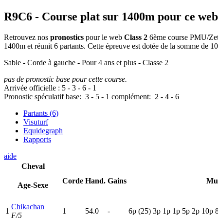
R9C6
- Course plat sur 1400m pour ce web
Retrouvez nos
pronostics
pour le web
Class 2
6ème course PMU/Zeturf
1400m et réunit 6 partants. Cette épreuve est dotée de la somme de 
Sable - Corde à gauche - Pour 4 ans et plus - Classe 2
pas de pronostic base pour cette course.
Arrivée officielle :
5
-
3
-
6
-
1
Pronostic spéculatif
base:
3
-
5
-
1
complément:
2
-
4
-
6
Partants (6)
Visuturf
Equidegraph
Rapports
aide
Cheval
Corde
Hand.
Gains
Mu
Age-Sexe
Chikachan
1
1
54.0
-
6
p
(25)
3
p
1
p
1
p
5
p
2
p
10p
F/5