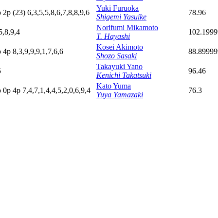
Yuki Furuoka
p
2
p
(23)
6,3,5,5,8,6,7,8,8,9,6
78.96
Shigemi Yasuike
Norifumi Mikamoto
5,8,9,4
102.199
T. Hayashi
Kosei Akimoto
p
4
p
8,3,9,9,9,1,7,6,6
88.8999
Shozo Sasaki
Takayuki Yano
5
96.46
Kenichi Takatsuki
Kato Yuma
p
0
p
4
p
7,4,7,1,4,4,5,2,0,6,9,4
76.3
Yuya Yamazaki