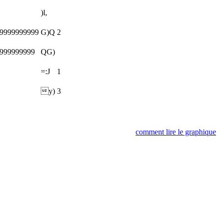
)l,
99999999999
G)Q
2
9999999999
QG)
=:J
1
y)
3
comment lire le graphique