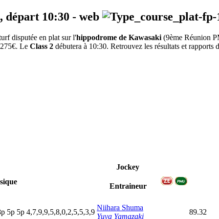
, départ
10:30
-
web
 disputée en plat sur l'
hippodrome de Kawasaki
(9ème Réunion 
10275€. Le
Class 2
débutera à 10:30. Retrouvez les résultats et rapports d
Jockey
sique
Entraineur
Niihara Shuma
8
p
5
p
5
p
4,7,9,9,5,8,0,2,5,5,3,9
89.32
Yuya Yamazaki