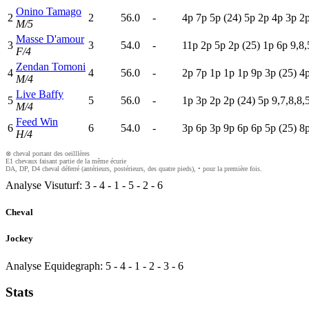
Onino Tamago
2
2
56.0
-
4
p
7
p
5
p
(24)
5
p
2
p
4
p
3
p
2
M/5
Masse D'amour
3
3
54.0
-
11p
2
p
5
p
2
p
(25)
1
p
6
p
9,8,
F/4
Zendan Tomoni
4
4
56.0
-
2
p
7
p
1
p
1
p
1
p
9
p
3
p
(25)
4
M/4
Live Baffy
5
5
56.0
-
1
p
3
p
2
p
2
p
(24)
5
p
9,7,8,8,
M/4
Feed Win
6
6
54.0
-
3
p
6
p
3
p
9
p
6
p
6
p
5
p
(25)
8
H/4
⊗ cheval portant des oeilllères
E1 chevaux faisant partie de la même écurie
DA, DP, D4 cheval déferré (antérieurs, postérieurs, des quatre pieds), • pour la première fois.
Analyse Visuturf:
3
-
4
-
1
-
5
-
2
-
6
Cheval
Jockey
Analyse Equidegraph:
5
-
4
-
1
-
2
-
3
-
6
Stats