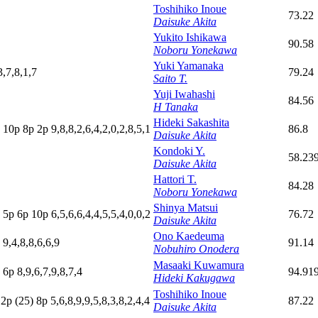
Toshihiko Inoue
73.22
Daisuke Akita
Yukito Ishikawa
90.58
Noboru Yonekawa
Yuki Yamanaka
3,7,8,1,7
79.24
Saito T.
Yuji Iwahashi
84.56
H Tanaka
Hideki Sakashita
p
10p
8
p
2
p
9,8,8,2,6,4,2,0,2,8,5,1
86.8
Daisuke Akita
Kondoki Y.
58.23
Daisuke Akita
Hattori T.
84.28
Noboru Yonekawa
Shinya Matsui
5
p
6
p
10p
6,5,6,6,4,4,5,5,4,0,0,2
76.72
Daisuke Akita
Ono Kaedeuma
p
9,4,8,8,6,6,9
91.14
Nobuhiro Onodera
Masaaki Kuwamura
p
6
p
8,9,6,7,9,8,7,4
94.91
Hideki Kakugawa
Toshihiko Inoue
p
2
p
(25)
8
p
5,6,8,9,9,5,8,3,8,2,4,4
87.22
Daisuke Akita