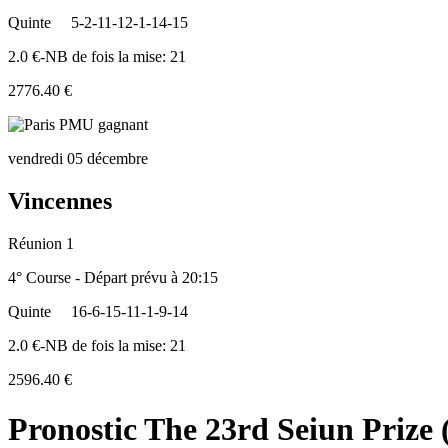
Quinte
5-2-11-12-1-14-15
2.0 €-NB de fois la mise: 21
2776.40 €
vendredi 05 décembre
Vincennes
Réunion 1
4° Course - Départ prévu à 20:15
Quinte
16-6-15-11-1-9-14
2.0 €-NB de fois la mise: 21
2596.40 €
Pronostic The 23rd Seiun Prize 