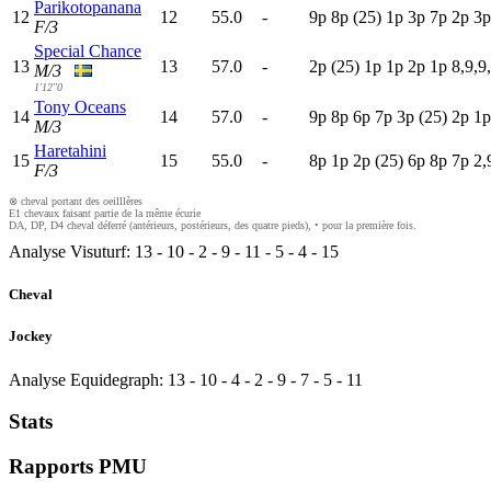
Parikotopanana
12
12
55.0
-
9
p
8
p
(25)
1
p
3
p
7
p
2
p
3
F/3
Special Chance
13
13
57.0
-
2
p
(25)
1
p
1
p
2
p
1
p
8,9,9
M/3
1'12"0
Tony Oceans
14
14
57.0
-
9
p
8
p
6
p
7
p
3
p
(25)
2
p
1
M/3
Haretahini
15
15
55.0
-
8
p
1
p
2
p
(25)
6
p
8
p
7
p
2,
F/3
⊗ cheval portant des oeilllères
E1 chevaux faisant partie de la même écurie
DA, DP, D4 cheval déferré (antérieurs, postérieurs, des quatre pieds), • pour la première fois.
Analyse Visuturf:
13
-
10
-
2
-
9
-
11
-
5
-
4
-
15
Cheval
Jockey
Analyse Equidegraph:
13
-
10
-
4
-
2
-
9
-
7
-
5
-
11
Stats
Rapports PMU