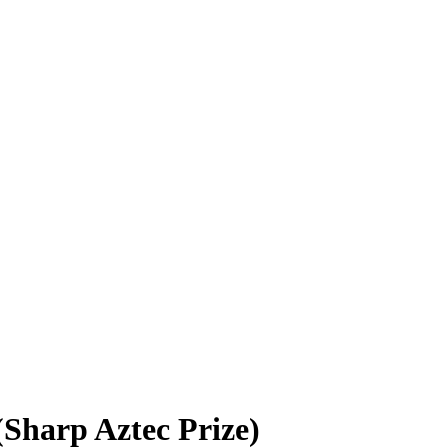
(Sharp Aztec Prize)