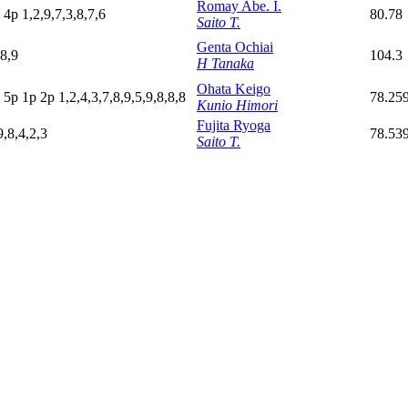
Romay Abe. I.
p
4
p
1,2,9,7,3,8,7,6
80.78
Saito T.
Genta Ochiai
,8,9
104.3
H Tanaka
Ohata Keigo
p
5
p
1
p
2
p
1,2,4,3,7,8,9,5,9,8,8,8
78.25
Kunio Himori
Fujita Ryoga
9,8,4,2,3
78.53
Saito T.