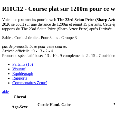
R10C12
- Course plat sur 1200m pour ce 
Voici nos
pronostics
pour le web
The 23rd Seiun Prize (Sharp Azte
2026 se court sur une distance de 1200m et réunit 15 partants. Cette
rapports du The 23rd Seiun Prize (Sharp Aztec Prize) après l'arrivée.
Sable - Corde à droite - Pour 3 ans - Groupe 3
pas de pronostic base pour cette course.
Arrivée officielle :
9
-
13
-
2
-
4
Pronostic spéculatif
base:
13
-
10
-
9
complément:
2
-
15
-
7
outsider
Partants (15)
Visuturf
Equidegraph
Rapports
Commentaires Zeturf
aide
Cheval
Corde
Hand.
Gains
Age-Sexe