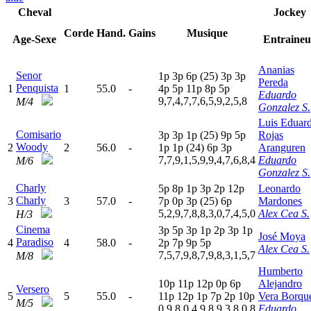
Cheval
Jockey
Corde
Hand.
Gains
Musique
Age-Sexe
Entraineu
Ananias
Senor
1
p
3
p
6
p
(25)
3
p
3
p
Pereda
Penquista
1
1
55.0
-
4
p
5
p
11p
8
p
5
p
Eduardo
9,7,4,7,7,6,5,9,2,5,8
M/4
Gonzalez S.
Luis Eduar
Comisario
3
p
3
p
1
p
(25)
9
p
5
p
Rojas
Woody
2
2
56.0
-
1
p
1
p
(24)
6
p
3
p
Aranguren
7,7,9,1,5,9,9,4,7,6,8,4
Eduardo
M/6
Gonzalez S.
Charly
5
p
8
p
1
p
3
p
2
p
12p
Leonardo
Charly
3
3
57.0
-
7
p
0
p
3
p
(25)
6
p
Mardones
5,2,9,7,8,8,3,0,7,4,5,0
Alex Cea S.
H/3
Cinema
3
p
5
p
3
p
1
p
2
p
3
p
1
p
José Moya
Paradiso
4
4
58.0
-
2
p
7
p
9
p
5
p
Alex Cea S.
7,5,7,9,8,7,9,8,3,1,5,7
M/8
Humberto
10p
11p
12p
0
p
6
p
Alejandro
Versero
5
5
55.0
-
11p
12p
1
p
7
p
2
p
10p
Vera Borqu
M/5
0,9,8,0,4,9,8,9,3,8,0,8
Eduardo