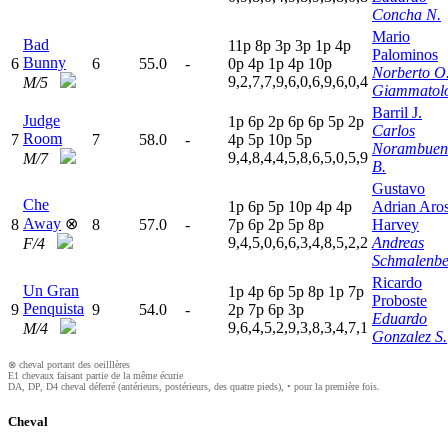
Concha N.
Mario
Bad
11p
8
p
3
p
3
p
1
p
4
p
Palominos
Bunny
6
6
55.0
-
0
p
4
p
1
p
4
p
10p
Norberto O
9,2,7,7,9,6,0,6,9,6,0,4
M/5
Giammatol
Barril J.
Judge
1
p
6
p
2
p
6
p
6
p
5
p
2
p
Carlos
Room
7
7
58.0
-
4
p
5
p
10p
5
p
Norambuen
9,4,8,4,4,5,8,6,5,0,5,9
M/7
B.
Gustavo
Che
1
p
6
p
5
p
10p
4
p
4
p
Adrian Aro
Away
⊗
8
8
57.0
-
7
p
6
p
2
p
5
p
8
p
Harvey
9,4,5,0,6,6,3,4,8,5,2,2
Andreas
F/4
Schmalenbe
Ricardo
Un Gran
1
p
4
p
6
p
5
p
8
p
1
p
7
p
Proboste
Penquista
9
9
54.0
-
2
p
7
p
6
p
3
p
Eduardo
9,6,4,5,2,9,3,8,3,4,7,1
M/4
Gonzalez S.
⊗ cheval portant des oeilllères
E1 chevaux faisant partie de la même écurie
DA, DP, D4 cheval déferré (antérieurs, postérieurs, des quatre pieds), • pour la première fois.
Cheval