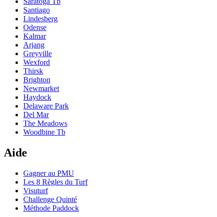
Saratoga Tb
Santiago
Lindesberg
Odense
Kalmar
Arjang
Greyville
Wexford
Thirsk
Brighton
Newmarket
Haydock
Delaware Park
Del Mar
The Meadows
Woodbine Tb
Aide
Gagner au PMU
Les 8 Règles du Turf
Visuturf
Challenge Quinté
Méthode Paddock