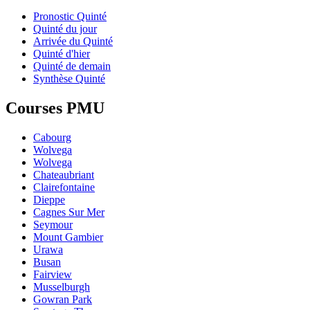
Pronostic Quinté
Quinté du jour
Arrivée du Quinté
Quinté d'hier
Quinté de demain
Synthèse Quinté
Courses PMU
Cabourg
Wolvega
Wolvega
Chateaubriant
Clairefontaine
Dieppe
Cagnes Sur Mer
Seymour
Mount Gambier
Urawa
Busan
Fairview
Musselburgh
Gowran Park