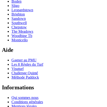
Boden
Sligo
Leopardstown
Brighton
Sandown
Southwell
Chepstow
The Meadows
Woodbine Tb
Monticello
Aide
Gagner au PMU
Les 8 Règles du Turf
Visuturf
Challenge Quinté
Méthode Paddock
Informations
Qui sommes nous
Conditions générales
Mentions légales