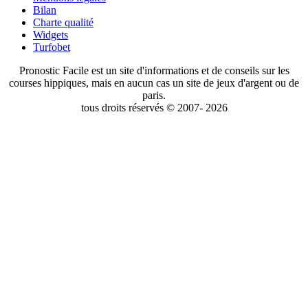
Bilan
Charte qualité
Widgets
Turfobet
Pronostic Facile est un site d'informations et de conseils sur les
courses hippiques, mais en aucun cas un site de jeux d'argent ou de
paris.
tous droits réservés © 2007- 2026