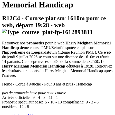
Memorial Handicap
R12C4
- Course plat sur 1610m pour ce
web, départ
19:28
-
web
Retrouvez nos
pronostics
pour le web
Harry Meighan Memorial
Handicap
4ème course PMU/Zeturf disputée en plat sur
l'
hippodrome de Leopardstown
(12ème Réunion PMU). Ce
web
du jeudi 9 juillet 2026 se court sur une distance de 1610m et réunit
14 partants. Cette épreuve est dotée de la somme de 23256€. Le
Harry Meighan Memorial Handicap
débutera à 19:28. Retrouvez
les résultats et rapports du Harry Meighan Memorial Handicap après
l'arrivée.
Herbe - Corde à gauche - Pour 3 ans et plus - Handicap
pas de pronostic base pour cette course.
Arrivée officielle :
9
-
4
-
8
-
11
-
1
Pronostic spéculatif
base:
5
-
10
-
13
complément:
9
-
3
-
6
outsiders:
12
-
8