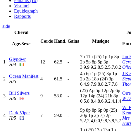
Partants (14)
Visuturf
Equidegraph
Rapports
aide
Cheval
J
Corde
Hand.
Gains
Musique
Age-Sexe
Ent
7
p
11p
(25)
1
p
1
p
8
p
Ian 
Glyndwr
1
12
62.5
-
2
p
5
p
8
p
5
p
3
p
Ger
H/4
3,9,9,9,2,8,5,2,5,7,0,2
O'le
4
p
6
p
1
p
(25)
3
p
1
p
J Ke
Ocean Manifest
2
4
61.5
-
2
p
2
p
18p
(24)
3
p
Step
H/5
6,4,9,7,9,8,8,2,7,7,8
Tho
(25)
A
p
5
p
12p
2
p
6
p
Bill Silvers
Orre
3
9
58.0
-
12p
14p
(24)
21h
8
p
H/6
W D
0,5,8,8,4,8,6,9,2,4,1,4
W. B
5
p
8
p
8
p
6
p
0
p
(25)
Dark Viper
Ken
4
7
59.0
-
20p
1
p
2
p
7
p
2
p
H/5
Mrs 
5,2,2,4,0,0,9,8,3,8,5,7
Harr
1
p
(25)
13p
13p
1
p