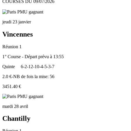
COURSES DU 09/07/2026
jeudi 23 janvier
Vincennes
Réunion 1
1° Course - Départ prévu à 13:55
Quinte
6-2-12-10-4-5-3-7
2.0 €-NB de fois la mise: 56
3451.40 €
mardi 28 avril
Chantilly
Réunion 1