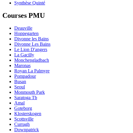
Synthèse Quinté
Courses PMU
Deauville
Hoppegarten
Divonne les Bains
Divonne Les Bains
Le Lion D'angers
La Gacilly
Monchengladbach
Maronas
Royan La Palmyre
Pompadour
Busan
Seoul
Monmouth Park
Saratoga Tb
Amal
Goteborg
Klosterskogen
Scottsville
Curragh
Downpatrick