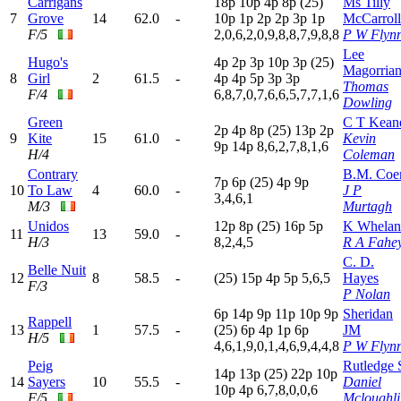
Carrigans
18p
10p
4
p
8
p
(25)
Ms Tilly
7
Grove
14
62.0
-
10p
1
p
2
p
2
p
3
p
1
p
McCarroll
F/5
2,0,6,2,0,9,8,8,7,9,8,8
P W Flyn
Lee
Hugo's
4
p
2
p
3
p
10p
3
p
(25)
Magorria
8
Girl
2
61.5
-
4
p
4
p
5
p
3
p
3
p
Thomas
F/4
6,8,7,0,7,6,6,5,7,7,1,6
Dowling
Green
C T Kean
2
p
4
p
8
p
(25)
13p
2
p
9
Kite
15
61.0
-
Kevin
9
p
14p
8,6,2,7,8,1,6
H/4
Coleman
Contrary
B.M. Coe
7
p
6
p
(25)
4
p
9
p
10
To Law
4
60.0
-
J P
3,4,6,1
M/3
Murtagh
Unidos
12p
8
p
(25)
16p
5
p
K Whelan
11
13
59.0
-
H/3
8,2,4,5
R A Fahe
C. D.
Belle Nuit
12
8
58.5
-
(25)
15p
4
p
5
p
5,6,5
Hayes
F/3
P Nolan
6
p
14p
9
p
11p
10p
9
p
Sheridan
Rappell
13
1
57.5
-
(25)
6
p
4
p
1
p
6
p
JM
H/5
4,6,1,9,0,1,4,6,9,4,4,8
P W Flyn
Peig
Rutledge 
14p
13p
(25)
22p
10p
14
Sayers
10
55.5
-
Daniel
10p
4
p
6,7,8,0,0,6
F/5
Mcloughli