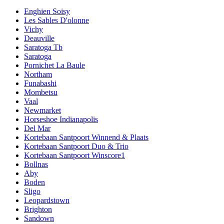
Enghien Soisy
Les Sables D'olonne
Vichy
Deauville
Saratoga Tb
Saratoga
Pornichet La Baule
Northam
Funabashi
Mombetsu
Vaal
Newmarket
Horseshoe Indianapolis
Del Mar
Kortebaan Santpoort Winnend & Plaats
Kortebaan Santpoort Duo & Trio
Kortebaan Santpoort Winscore1
Bollnas
Aby
Boden
Sligo
Leopardstown
Brighton
Sandown