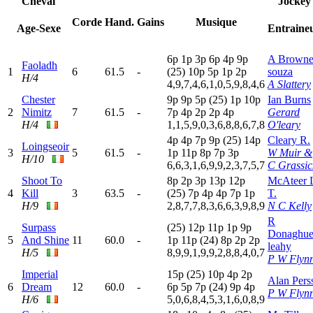
Cheval
Jockey
Corde
Hand.
Gains
Musique
Age-Sexe
Entraine
6
p
1
p
3
p
6
p
4
p
9
p
A Browne
Faoladh
1
6
61.5
-
(25)
10p
5
p
1
p
2
p
souza
H/4
4,9,7,4,6,1,0,5,9,8,4,6
A Slattery
Chester
9
p
9
p
5
p
(25)
1
p
10p
Ian Burns
2
Nimitz
7
61.5
-
7
p
4
p
2
p
2
p
4
p
Gerard
H/4
1,1,5,9,0,3,6,8,8,6,7,8
O'leary
4
p
4
p
7
p
9
p
(25)
14p
Cleary R.
Loingseoir
3
5
61.5
-
1
p
11p
8
p
7
p
3
p
W Muir &
H/10
6,6,3,1,6,9,9,2,3,7,5,7
C Grassic
Shoot To
8
p
2
p
3
p
13p
12p
McAteer 
4
Kill
3
63.5
-
(25)
7
p
4
p
4
p
7
p
1
p
T.
H/9
2,8,7,7,8,3,6,6,3,9,8,9
N C Kelly
R
Surpass
(25)
12p
11p
1
p
9
p
Donaghue
5
And Shine
11
60.0
-
1
p
11p
(24)
8
p
2
p
2
p
leahy
H/5
8,9,9,1,9,9,2,8,8,4,0,7
P W Flyn
Imperial
15p
(25)
10p
4
p
2
p
Alan Pers
6
Dream
12
60.0
-
6
p
5
p
7
p
(24)
9
p
4
p
P W Flyn
H/6
5,0,6,8,4,5,3,1,6,0,8,9