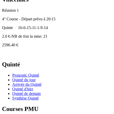
Réunion 1
4° Course - Départ prévu à 20:15
Quinte
16-6-15-11-1-9-14
2.0 €-NB de fois la mise: 21
2596.40 €
Quinté
Pronostic Quinté
Quinté du jour
Arrivée du Quinté
Quinté d'hier
Quinté de demain
Synthèse Quinté
Courses PMU