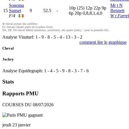
Sonoma
Mr t N
10p
(25)
12p
22p
9
p
15
Sunset
9
52.5
-
Bennett
6
p
20p
0,8,8,1,4,0
F/4
W t Farrel
⊗ cheval portant des oeilllères
E1 chevaux faisant partie de la même écurie
DA, DP, D4 cheval déferré (antérieurs, postérieurs, des quatre pieds), • pour la première fois.
Analyse Visuturf:
1
-
9
-
8
-
5
-
4
-
13
-
3
-
2
comment lire le graphique
Cheval
Jockey
Analyse Equidegraph:
1
-
4
-
5
-
9
-
8
-
3
-
7
-
6
Stats
Rapports PMU
COURSES DU 08/07/2026
jeudi 23 janvier