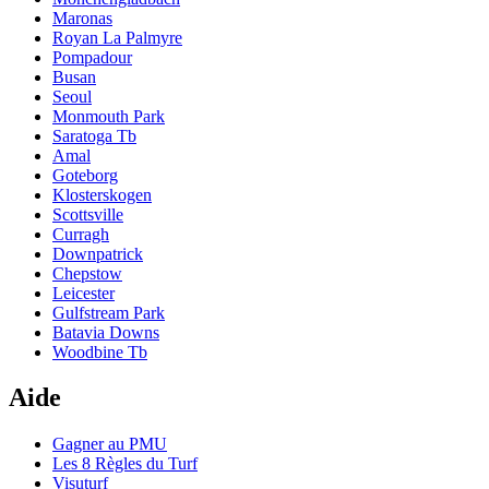
Maronas
Royan La Palmyre
Pompadour
Busan
Seoul
Monmouth Park
Saratoga Tb
Amal
Goteborg
Klosterskogen
Scottsville
Curragh
Downpatrick
Chepstow
Leicester
Gulfstream Park
Batavia Downs
Woodbine Tb
Aide
Gagner au PMU
Les 8 Règles du Turf
Visuturf