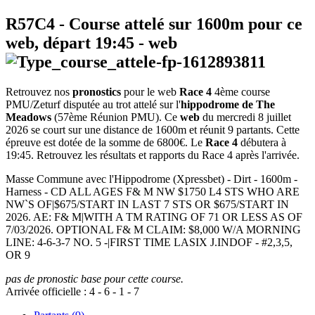
R57C4
- Course attelé sur 1600m pour ce
web, départ
19:45
-
web
Retrouvez nos
pronostics
pour le web
Race 4
4ème course
PMU/Zeturf disputée au trot attelé sur l'
hippodrome de The
Meadows
(57ème Réunion PMU). Ce
web
du mercredi 8 juillet
2026 se court sur une distance de 1600m et réunit 9 partants. Cette
épreuve est dotée de la somme de 6800€. Le
Race 4
débutera à
19:45. Retrouvez les résultats et rapports du Race 4 après l'arrivée.
Masse Commune avec l'Hippodrome (Xpressbet) - Dirt - 1600m -
Harness - CD ALL AGES F& M NW $1750 L4 STS WHO ARE
NW`S OF|$675/START IN LAST 7 STS OR $675/START IN
2026. AE: F& M|WITH A TM RATING OF 71 OR LESS AS OF
7/03/2026. OPTIONAL F& M CLAIM: $8,000 W/A MORNING
LINE: 4-6-3-7 NO. 5 -|FIRST TIME LASIX J.INDOF - #2,3,5,
OR 9
pas de pronostic base pour cette course.
Arrivée officielle :
4
-
6
-
1
-
7