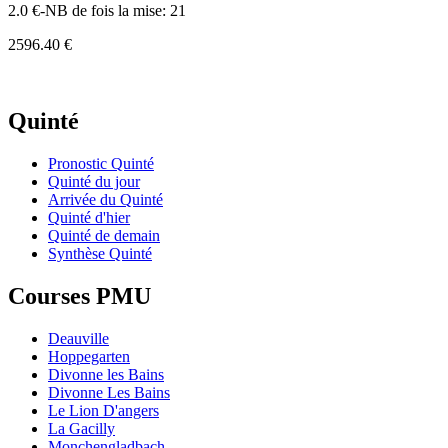
2.0 €-NB de fois la mise: 21
2596.40 €
Quinté
Pronostic Quinté
Quinté du jour
Arrivée du Quinté
Quinté d'hier
Quinté de demain
Synthèse Quinté
Courses PMU
Deauville
Hoppegarten
Divonne les Bains
Divonne Les Bains
Le Lion D'angers
La Gacilly
Monchengladbach