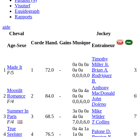
Partants (9)
Visuturf
Equidegraph
Rapports
aide
Cheval
Jockey
Corde
Hand.
Gains
Musique
Age-Sexe
Entraineur
Timothy
0
a
0
a
0
a
Miller Jr.
Made It
1
1
72.0
-
0
a
0
a
Brian A.
3
F/5
0,0,0,0,0
Rodriguez
B.
Anthony
Moonlit
0
a
0
a
4
a
MacDonald
2
Romance
2
84.0
-
0
a
0
a
6
John
F/4
0,0,6,0,0
Doleno
Summer In
3
a
0
a
0
a
Mike
3
Paris
3
68.5
-
4
a
0
a
Wilder
7
F/4
7,0,0,6,0
T Collins
True
0
a
4
a
1
a
Palone D.
4
Seelster
4
76.5
-
1
a
0
a
9
Preston N.