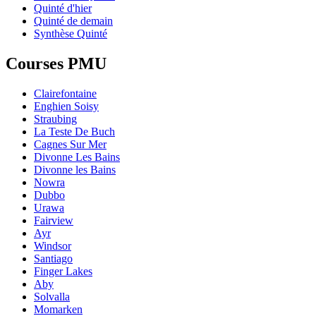
Quinté d'hier
Quinté de demain
Synthèse Quinté
Courses PMU
Clairefontaine
Enghien Soisy
Straubing
La Teste De Buch
Cagnes Sur Mer
Divonne Les Bains
Divonne les Bains
Nowra
Dubbo
Urawa
Fairview
Ayr
Windsor
Santiago
Finger Lakes
Aby
Solvalla
Momarken