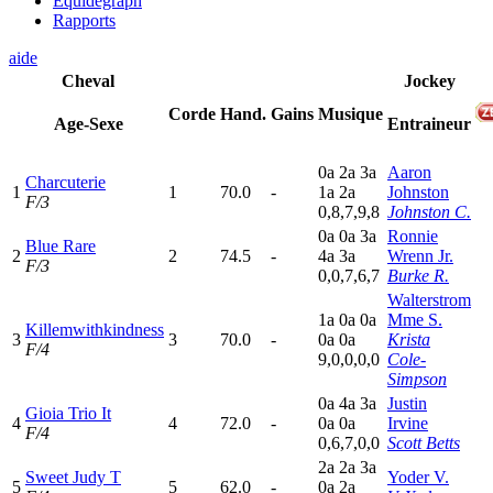
Equidegraph
Rapports
aide
Cheval
Jockey
Corde
Hand.
Gains
Musique
Age-Sexe
Entraineur
0
a
2
a
3
a
Aaron
Charcuterie
1
1
70.0
-
1
a
2
a
Johnston
F/3
0,8,7,9,8
Johnston C.
0
a
0
a
3
a
Ronnie
Blue Rare
2
2
74.5
-
4
a
3
a
Wrenn Jr.
F/3
0,0,7,6,7
Burke R.
Walterstrom
1
a
0
a
0
a
Mme S.
Killemwithkindness
3
3
70.0
-
0
a
0
a
Krista
F/4
9,0,0,0,0
Cole-
Simpson
0
a
4
a
3
a
Justin
Gioia Trio It
4
4
72.0
-
0
a
0
a
Irvine
F/4
0,6,7,0,0
Scott Betts
2
a
2
a
3
a
Sweet Judy T
Yoder V.
5
5
62.0
-
0
a
2
a