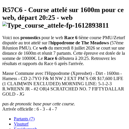
R57C6
- Course attelé sur 1600m pour ce
web, départ
20:25
-
web
Voici nos
pronostics
pour le web
Race 6
6ème course PMU/Zeturf
disputée au trot attelé sur l'
hippodrome de The Meadows
(57ème
Réunion PMU). Ce
web
du mercredi 8 juillet 2026 se court sur une
distance de 1600m et réunit 7 partants. Cette épreuve est dotée de la
somme de 10000€. Le
Race 6
débutera à 20:25. Retrouvez les
résultats et rapports du Race 6 après l'arrivée.
Masse Commune avec l'Hippodrome (Xpressbet) - Dirt - 1600m -
Harness - CD 2-7YO F& M NW 2 EXT PM`S OR $17,600 LIFE
(1 CLAIM|WIN EXCLUDED) MORNING LINE: 5-1-2-3
R.WRENN JR - #2 OR|4 SCRATCHED NO. 7 FIFTYDALLAR
GOLD - JG
pas de pronostic base pour cette course.
Arrivée officielle :
6
-
3
-
4
-
7
Partants (7)
Visuturf