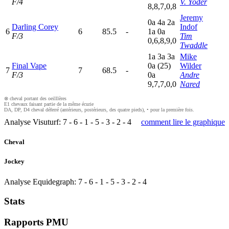
F/4
V. Yoder
8,8,7,0,8
Jeremy
0
a
4
a
2
a
Darling Corey
Indof
6
6
85.5
-
1
a
0
a
F/3
Tim
0,6,8,9,0
Twaddle
1
a
3
a
3
a
Mike
Final Vape
0
a
(25)
Wilder
7
7
68.5
-
F/3
0
a
Andre
9,7,7,0,0
Nared
⊗ cheval portant des oeilllères
E1 chevaux faisant partie de la même écurie
DA, DP, D4 cheval déferré (antérieurs, postérieurs, des quatre pieds), • pour la première fois.
Analyse Visuturf:
7
-
6
-
1
-
5
-
3
-
2
-
4
comment lire le graphique
Cheval
Jockey
Analyse Equidegraph:
7
-
6
-
1
-
5
-
3
-
2
-
4
Stats
Rapports PMU