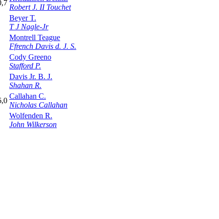
0,7
Robert J. II Touchet
Beyer T.
T J Nagle-Jr
Montrell Teague
Ffrench Davis d. J. S.
Cody Greeno
Stafford P.
Davis Jr. B. J.
Shahan R.
Callahan C.
6,0
Nicholas Callahan
Wolfenden R.
John Wilkerson