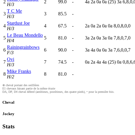
2
2
99.0
-
4
a
2
a
0
a
0
a
(25)
3
a
6,8,0,
H/3
T C Me
3
3
85.5
-
H/3
Stardust Joe
4
4
67.5
-
2
a
0
a
2
a
0
a
0
a
8,0,8,0,0
H/3
Le Beau Mondello
5
5
81.0
-
3
a
2
a
0
a
3
a
0
a
7,8,0,7,0
H/4
Rainingrainbows
6
6
90.0
-
3
a
4
a
0
a
0
a
3
a
7,6,0,0,7
F/3
Ovi
7
7
74.5
-
0
a
2
a
4
a
4
a
(25)
0
a
0,8,6,
H/3
Mike Franks
8
8
81.0
-
H/2
⊗ cheval portant des oeilllères
E1 chevaux faisant partie de la même écurie
DA, DP, D4 cheval déferré (antérieurs, postérieurs, des quatre pieds), • pour la première fois.
Cheval
Jockey
Stats