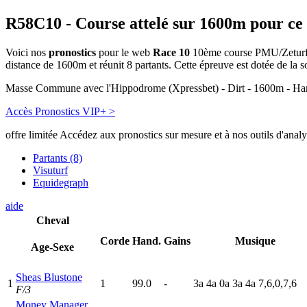
R58C10
- Course attelé sur 1600m pour ce
Voici nos
pronostics
pour le web
Race 10
10ème course PMU/Zeturf di
distance de 1600m et réunit 8 partants. Cette épreuve est dotée de l
Masse Commune avec l'Hippodrome (Xpressbet) - Dirt - 1600m - 
Accès Pronostics VIP+ >
offre limitée
Accédez aux pronostics sur mesure et à nos outils d'anal
Partants (8)
Visuturf
Equidegraph
aide
Cheval
Corde
Hand.
Gains
Musique
Age-Sexe
Sheas Blustone
1
1
99.0
-
3
a
4
a
0
a
3
a
4
a
7,6,0,7,6
F/3
Money Manager