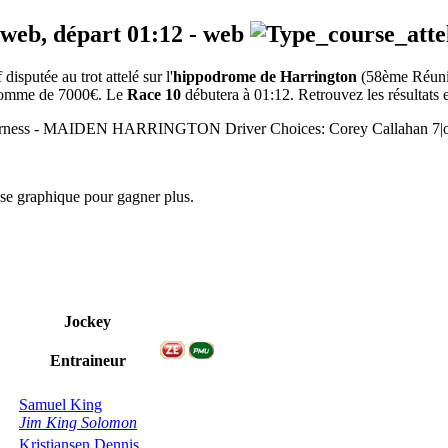
 web, départ
01:12
-
web
sputée au trot attelé sur l'
hippodrome de Harrington
(58ème Réun
a somme de 7000€. Le
Race 10
débutera à 01:12. Retrouvez les résultats e
Harness - MAIDEN HARRINGTON Driver Choices: Corey Callahan 7|o
yse graphique pour gagner plus.
Jockey
Entraineur
Samuel King
Jim King Solomon
Kristiansen Dennis