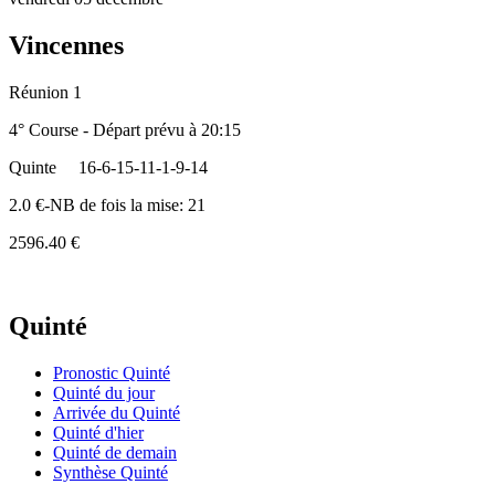
Vincennes
Réunion 1
4° Course - Départ prévu à 20:15
Quinte
16-6-15-11-1-9-14
2.0 €-NB de fois la mise: 21
2596.40 €
Quinté
Pronostic Quinté
Quinté du jour
Arrivée du Quinté
Quinté d'hier
Quinté de demain
Synthèse Quinté