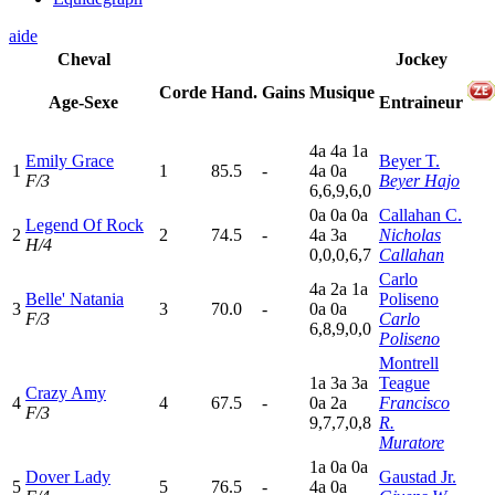
aide
Cheval
Jockey
Corde
Hand.
Gains
Musique
Age-Sexe
Entraineur
4
a
4
a
1
a
Emily Grace
Beyer T.
1
1
85.5
-
4
a
0
a
F/3
Beyer Hajo
6,6,9,6,0
0
a
0
a
0
a
Callahan C.
Legend Of Rock
2
2
74.5
-
4
a
3
a
Nicholas
H/4
0,0,0,6,7
Callahan
Carlo
4
a
2
a
1
a
Belle' Natania
Poliseno
3
3
70.0
-
0
a
0
a
F/3
Carlo
6,8,9,0,0
Poliseno
Montrell
1
a
3
a
3
a
Teague
Crazy Amy
4
4
67.5
-
0
a
2
a
Francisco
F/3
9,7,7,0,8
R.
Muratore
1
a
0
a
0
a
Dover Lady
Gaustad Jr.
5
5
76.5
-
4
a
0
a