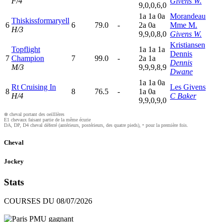
F/4
Givens W.
9,0,0,6,0
1
a
1
a
0
a
Morandeau
Thiskissformaryell
6
6
79.0
-
2
a
0
a
Mme M.
H/3
9,9,0,8,0
Givens W.
Kristiansen
Topflight
1
a
1
a
1
a
Dennis
7
Champion
7
99.0
-
2
a
1
a
Dennis
M/3
9,9,9,8,9
Dwane
1
a
1
a
0
a
Rt Cruising In
Les Givens
8
8
76.5
-
1
a
0
a
H/4
C Baker
9,9,0,9,0
⊗ cheval portant des oeilllères
E1 chevaux faisant partie de la même écurie
DA, DP, D4 cheval déferré (antérieurs, postérieurs, des quatre pieds), • pour la première fois.
Cheval
Jockey
Stats
COURSES DU 08/07/2026