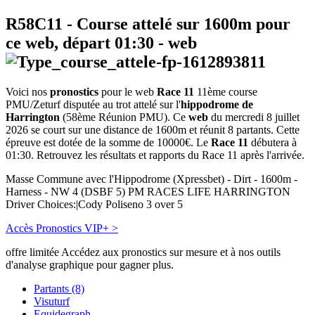
R58C11
- Course attelé sur 1600m pour
ce web, départ
01:30
-
web
Voici nos
pronostics
pour le web
Race 11
11ème course
PMU/Zeturf disputée au trot attelé sur l'
hippodrome de
Harrington
(58ème Réunion PMU). Ce
web
du mercredi 8 juillet
2026 se court sur une distance de 1600m et réunit 8 partants. Cette
épreuve est dotée de la somme de 10000€. Le
Race 11
débutera à
01:30. Retrouvez les résultats et rapports du Race 11 après l'arrivée.
Masse Commune avec l'Hippodrome (Xpressbet) - Dirt - 1600m -
Harness - NW 4 (DSBF 5) PM RACES LIFE HARRINGTON
Driver Choices:|Cody Poliseno 3 over 5
Accès Pronostics VIP+ >
offre limitée
Accédez aux pronostics sur mesure et à nos outils
d'analyse graphique pour gagner plus.
Partants (8)
Visuturf
Equidegraph