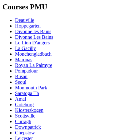
Courses PMU
Deauville
Hoppegarten
Divonne les Bains
Divonne Les Bains
Le Lion D'angers
La Gacilly
Monchengladbach
Maronas
Royan La Palmyre
Pompadour
Busan
Seoul
Monmouth Park
Saratoga Tb
Amal
Goteborg
Klosterskogen
Scottsville
Curragh
Downpatrick
Chepstow
Leicester