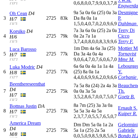
J.W.M.
0,6,8,0,0,7,9,9,0,3,7,8
1'13"1
Engwerda
9
a
5
a
0
a
6
a
(25)
0
a
3
a
Desmigne
Oh Cean
D4
3
2725
83k
D
a
8
a
0
a
1
a
P.
H/7
1,5,0,4,0,7,0,2,0,9,6,9
Dahlman 
1'11"5
7
a
3
a
6
a
0
a
(25)
2
a
0
a
Terry Di
Korsiko
D4
4
2725
79k
0
a
2
a
7
a
1
a
Cicco
H/6
3,7,4,0,8,0,0,8,3,9,9,6
Terry F.
1'11"5
1
m
D
m
4
a
6
a
3
a
(25)
Mottier M
Luca Barosso
5
2725
77k
D
a
3
a
4
a
0
a
4
a
Tornqvist
H/7
9,0,6,4,7,0,7,6,0,6,7,0
Mme M.
1'12"2
6
a
6
a
0
a
4
a
1
a
1
a
4
a
Lebourgeo
Luka Modric
D4
6
2725
77k
(25)
8
a
0
a
1
a
Y.
H/8
4,4,0,6,9,9,6,2,0,9,6,6
Corbanie 
1'12"7
Beenthereseenthat
7
a
5
a
8
a
(24)
2
a
4
a
3
a
Beauchen
D4
7
2725
75k
0
a
0
a
3
a
5
a
Th.
H/7
3,5,2,8,6,7,0,0,7,5,0,7
Goetz B.
1'11"2
8
a
7
m
(25)
3
a
3
a
0
a
Bottnas Justin
DA
Ernault S.
8
2725
73k
5
a
5
a
3
a
4
a
5
a
H/7
Kuiper R.
2,3,7,7,0,5,5,7,6,5,0,7
1'11"2
America Dream
D
m
D
m
5
a
0
a
1
a
2
a
Gelormini
D4
9
2725
75k
5
a
1
a
(25)
2
a
5
a
Gabriele
M/8
0,0,5,0,9,8,5,9,8,5,6,5
Bondo H.