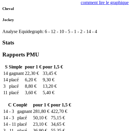
comment lire le graphique
Cheval
Jockey
Analyse Equidegraph:
6
-
12
-
10
-
5
-
1
-
2
-
14
-
4
Stats
Rapports PMU
S
Simple
pour 1 €
pour 1,5 €
14
gagnant
22,30 €
33,45 €
14
placé
6,20 €
9,30 €
3
placé
8,80 €
13,20 €
11
placé
3,60 €
5,40 €
C
Couplé
pour 1 €
pour 1,5 €
14 - 3
gagnant
281,80 €
422,70 €
14 - 3
placé
50,10 €
75,15 €
14 - 11
placé
23,10 €
34,65 €
3 - 11
placé
36,90 €
55,35 €