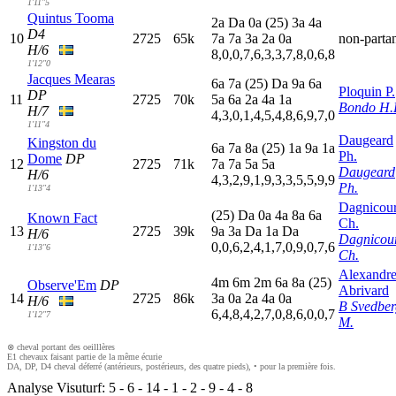
1'11"5
Quintus Tooma
2
a
D
a
0
a
(25)
3
a
4
a
D4
10
2725
65k
7
a
7
a
3
a
2
a
0
a
non-parta
H/6
8,0,0,7,6,3,3,7,8,0,6,8
1'12"0
Jacques Mearas
6
a
7
a
(25)
D
a
9
a
6
a
Ploquin P.
DP
11
2725
70k
5
a
6
a
2
a
4
a
1
a
Bondo H.
H/7
4,3,0,1,4,5,4,8,6,9,7,0
1'11"4
Daugeard
Kingston du
6
a
7
a
8
a
(25)
1
a
9
a
1
a
Ph.
Dome
DP
12
2725
71k
7
a
7
a
5
a
5
a
Daugeard
H/6
4,3,2,9,1,9,3,3,5,5,9,9
Ph.
1'13"4
Dagnicour
(25)
D
a
0
a
4
a
8
a
6
a
Known Fact
Ch.
13
2725
39k
9
a
3
a
D
a
1
a
D
a
H/6
Dagnicou
0,0,6,2,4,1,7,0,9,0,7,6
1'13"6
Ch.
Alexandr
4
m
6
m
2
m
6
a
8
a
(25)
Observe'Em
DP
Abrivard
14
2725
86k
3
a
0
a
2
a
4
a
0
a
H/6
B Svedber
6,4,8,4,2,7,0,8,6,0,0,7
1'12"7
M.
⊗ cheval portant des oeilllères
E1 chevaux faisant partie de la même écurie
DA, DP, D4 cheval déferré (antérieurs, postérieurs, des quatre pieds), • pour la première fois.
Analyse Visuturf:
5
-
6
-
14
-
1
-
2
-
9
-
4
-
8