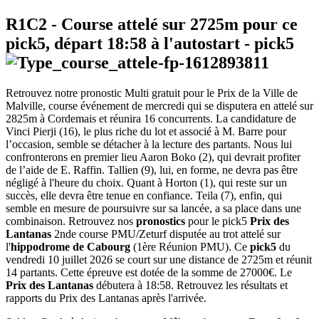
R1C2
- Course attelé sur 2725m pour ce
pick5, départ
18:58
à l'autostart -
pick5
Retrouvez notre pronostic Multi gratuit pour le Prix de la Ville de
Malville, course événement de mercredi qui se disputera en attelé sur
2825m à Cordemais et réunira 16 concurrents. La candidature de
Vinci Pierji (16), le plus riche du lot et associé à M. Barre pour
l’occasion, semble se détacher à la lecture des partants. Nous lui
confronterons en premier lieu Aaron Boko (2), qui devrait profiter
de l’aide de E. Raffin. Tallien (9), lui, en forme, ne devra pas être
négligé à l'heure du choix. Quant à Horton (1), qui reste sur un
succès, elle devra être tenue en confiance. Teila (7), enfin, qui
semble en mesure de poursuivre sur sa lancée, a sa place dans une
combinaison. Retrouvez nos
pronostics
pour le pick5
Prix des
Lantanas
2nde course PMU/Zeturf disputée au trot attelé sur
l'
hippodrome de Cabourg
(1ère Réunion PMU). Ce
pick5
du
vendredi 10 juillet 2026 se court sur une distance de 2725m et réunit
14 partants. Cette épreuve est dotée de la somme de 27000€. Le
Prix des Lantanas
débutera à 18:58. Retrouvez les résultats et
rapports du Prix des Lantanas après l'arrivée.