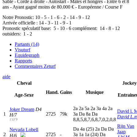
Sable - Corde à droite - Autostart - Mâles et hongres - Entre 6 et 8
ans - Ayant gagné moins de 80.000 € - Européenne / Course F
Notre Pronostic:
10
-
5
-
1
-
6
-
2
-
14
-
9
-
12
Arrivée officielle :
14
-
3
-
11
-
9
-
1
Pronostic spéculatif
base:
5
-
10
-
6
complément:
14
-
8
-
12
outsiders:
1
-
2
Partants (14)
Visuturf
Equidegraph
Rapports
Commentaires Zeturf
aide
Cheval
Jockey
Hand.
Gains
Musique
Age-Sexe
Entraine
2
a
2
a
5
a
2
a
3
a
4
a
2
a
Joker Dream
D4
David l. 
1
2725
79k
3
a
D
a
8
a
D
a
H/7
David L.m
8,8,5,8,7,6,8,7,0,2,0,8
1'13"9
Rijn Van
D
a
4
a
(25)
2
a
D
a
D
a
Nevada Lobell
Jaap
2
2725
-
3
a
1
a
1
a
(24)
D
a
H/6