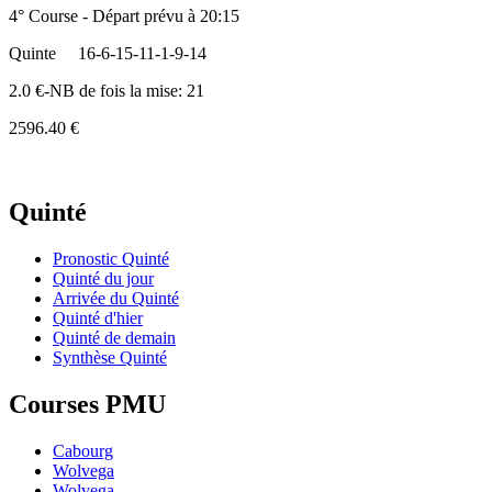
4° Course - Départ prévu à 20:15
Quinte
16-6-15-11-1-9-14
2.0 €-NB de fois la mise: 21
2596.40 €
Quinté
Pronostic Quinté
Quinté du jour
Arrivée du Quinté
Quinté d'hier
Quinté de demain
Synthèse Quinté
Courses PMU
Cabourg
Wolvega
Wolvega