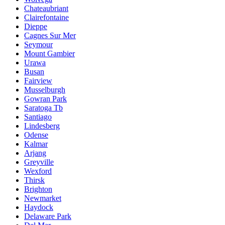
Chateaubriant
Clairefontaine
Dieppe
Cagnes Sur Mer
Seymour
Mount Gambier
Urawa
Busan
Fairview
Musselburgh
Gowran Park
Saratoga Tb
Santiago
Lindesberg
Odense
Kalmar
Arjang
Greyville
Wexford
Thirsk
Brighton
Newmarket
Haydock
Delaware Park