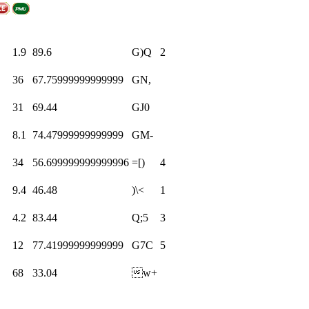
1.9
89.6
G)Q
2
36
67.75999999999999
GN,
31
69.44
GJ0
8.1
74.47999999999999
GM-
34
56.699999999999996
=[)
4
9.4
46.48
)\<
1
4.2
83.44
Q;5
3
12
77.41999999999999
G7C
5
68
33.04
w+