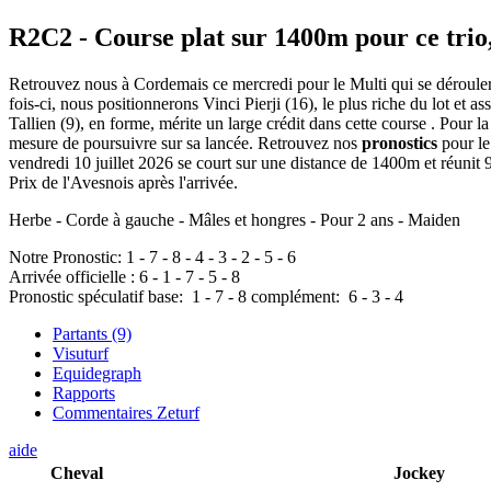
R2C2
- Course plat sur 1400m pour ce trio
Retrouvez nous à Cordemais ce mercredi pour le Multi qui se déroulera
fois-ci, nous positionnerons Vinci Pierji (16), le plus riche du lot et a
Tallien (9), en forme, mérite un large crédit dans cette course . Pour l
mesure de poursuivre sur sa lancée. Retrouvez nos
pronostics
pour le
vendredi 10 juillet 2026 se court sur une distance de 1400m et réunit
Prix de l'Avesnois après l'arrivée.
Herbe - Corde à gauche - Mâles et hongres - Pour 2 ans - Maiden
Notre Pronostic:
1
-
7
-
8
-
4
-
3
-
2
-
5
-
6
Arrivée officielle :
6
-
1
-
7
-
5
-
8
Pronostic spéculatif
base:
1
-
7
-
8
complément:
6
-
3
-
4
Partants (9)
Visuturf
Equidegraph
Rapports
Commentaires Zeturf
aide
Cheval
Jockey