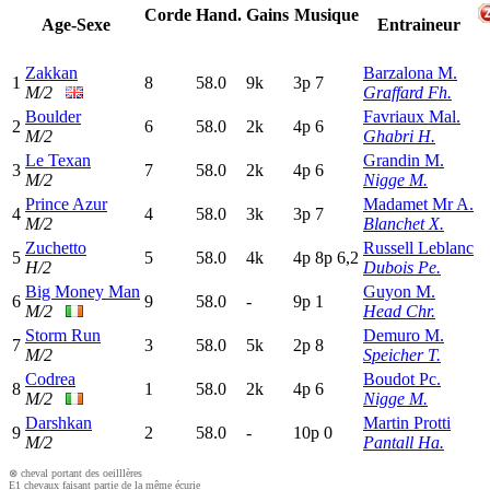
Corde
Hand.
Gains
Musique
Age-Sexe
Entraineur
Zakkan
Barzalona M.
1
8
58.0
9k
3
p
7
M/2
Graffard Fh.
Boulder
Favriaux Mal.
2
6
58.0
2k
4
p
6
M/2
Ghabri H.
Le Texan
Grandin M.
3
7
58.0
2k
4
p
6
M/2
Nigge M.
Prince Azur
Madamet Mr A.
4
4
58.0
3k
3
p
7
M/2
Blanchet X.
Zuchetto
Russell Leblanc
5
5
58.0
4k
4
p
8
p
6,2
H/2
Dubois Pe.
Big Money Man
Guyon M.
6
9
58.0
-
9
p
1
M/2
Head Chr.
Storm Run
Demuro M.
7
3
58.0
5k
2
p
8
M/2
Speicher T.
Codrea
Boudot Pc.
8
1
58.0
2k
4
p
6
M/2
Nigge M.
Darshkan
Martin Protti
9
2
58.0
-
10p
0
M/2
Pantall Ha.
⊗ cheval portant des oeilllères
E1 chevaux faisant partie de la même écurie