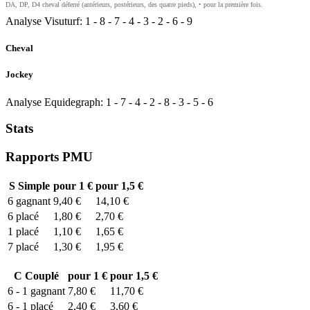
DA, DP, D4 cheval déferré (antérieurs, postérieurs, des quatre pieds), • pour la première fois.
Analyse Visuturf:
1
-
8
-
7
-
4
-
3
-
2
-
6
-
9
Cheval
Jockey
Analyse Equidegraph:
1
-
7
-
4
-
2
-
8
-
3
-
5
-
6
Stats
Rapports PMU
S
Simple
pour 1 €
pour 1,5 €
6
gagnant
9,40 €
14,10 €
6
placé
1,80 €
2,70 €
1
placé
1,10 €
1,65 €
7
placé
1,30 €
1,95 €
C
Couplé
pour 1 €
pour 1,5 €
6 - 1
gagnant
7,80 €
11,70 €
6 - 1
placé
2,40 €
3,60 €