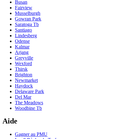
Busan
Fairview
Musselburgh
Gowran Park
Saratoga Tb
Santiago
Lindesberg
Odense
Kalmar
Arjang
Greyville
Wexford
Thirsk
Brighton
Newmarket
Haydock
Delaware Park
Del Mar
The Meadows
Woodbine Tb
Aide
Gagner au PMU