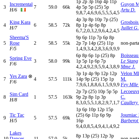
1
p
2
p
3
p
16p
4
p
11p
Incremental
Guyon M
3
7
59.0
66k
4
p
5
p
5
p
(25)
5
p
H/6
Artu D.
9,8,7,4,6,9,6,5,5,5,4,5
4
p
3
p
8
p
10p
7
p
(25)
King Kara
Grosbois
4
6
58.5
72k
8
p
1
p
4
p
6
p
8
p
H/7
Juillet G.
6,7,2,0,3,2,9,6,4,2,4,5
Sheema'S
9
p
6
p
11p
7
p
6
p
8
p
5
Rose
2
58.5
55k
2
p
7
p
14p
(25)
11p
non-parta
F/5
1,4,9,3,4,2,8,3,6,9,9,9
6
p
8
p
6
p
1
p
(25)
8
p
Boisseau
Spring Eve
6
3
58.0
99k
1
p
5
p
1
p
6
p
7
p
Le Stang
F/6
4,2,4,9,2,9,5,9,4,3,8,9
Mme J.
3
p
1
p
4
p
9
p
12p
12p
Velon Ml
Yes Zara
⊗
7
4
57.5
111k
14p
9
p
(25)
15p
1
p
M.
F/6
7,9,6,1,8,8,6,1,5,9,9,9
Fey Mlle
2
p
7
p
(25)
10p
5
p
5
p
Lecoeuv
Sim Card
8
1
57.5
163k
9
p
2
p
8
p
1
p
3
p
C.
H/8
8,3,0,5,5,1,8,2,9,7,1,7
Caullery
1
p
6
p
10p
12p
15p
Tic Tac
(25)
6
p
11p
6
p
9
p
Journiac
9
5
57.5
69k
H/5
16p
Barberot 
9,4,0,8,5,4,9,4,1,4,9,2
Lakes
8
p
13p
(25)
12p
3
p
10
Dancer
11
57.0
5k
non-parta