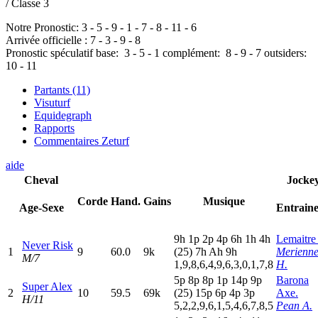
/ Classe 3
Notre Pronostic:
3
-
5
-
9
-
1
-
7
-
8
-
11
-
6
Arrivée officielle :
7
-
3
-
9
-
8
Pronostic spéculatif
base:
3
-
5
-
1
complément:
8
-
9
-
7
outsiders:
10
-
11
Partants (11)
Visuturf
Equidegraph
Rapports
Commentaires Zeturf
aide
Cheval
Jocke
Corde
Hand.
Gains
Musique
Age-Sexe
Entrain
9
h
1
p
2
p
4
p
6
h
1
h
4
h
Lemaitre
Never Risk
1
9
60.0
9k
(25)
7
h
A
h
9
h
Merienn
M/7
1,9,8,6,4,9,6,3,0,1,7,8
H.
5
p
8
p
8
p
1
p
14p
9
p
Barona
Super Alex
2
10
59.5
69k
(25)
15p
6
p
4
p
3
p
Axe.
H/11
5,2,2,9,6,1,5,4,6,7,8,5
Pean A.