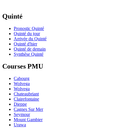
Quinté
Pronostic Quinté
Quinté du jour
Arrivée du Quinté
Quinté d'hier
Quinté de demain
Synthèse Quinté
Courses PMU
Cabourg
Wolvega
Wolvega
Chateaubriant
Clairefontaine
Dieppe
Cagnes Sur Mer
Seymour
Mount Gambier
Urawa