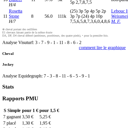
5
p
2,7,8,7,5
H/4
Rosetta
(25)
3
p
5
p
4
p
5
p
2
p
Lebouc 
11
Stone
8
56.0
111k
3
p
7
p
(24)
4
p
10p
Weissmei
H/7
7,5,6,5,8,7,3,6,0,4,8,6
M. F.
⊗ cheval portant des oeilllères
E1 chevaux faisant partie de la même écurie
DA, DP, D4 cheval déferré (antérieurs, postérieurs, des quatre pieds), • pour la première fois.
Analyse Visuturf:
3
-
7
-
9
-
1
-
11
-
8
-
6
-
2
comment lire le graphique
Cheval
Jockey
Analyse Equidegraph:
7
-
3
-
8
-
11
-
6
-
5
-
9
-
1
Stats
Rapports PMU
S
Simple
pour 1 €
pour 1,5 €
7
gagnant
3,50 €
5,25 €
7
placé
1,30 €
1,95 €