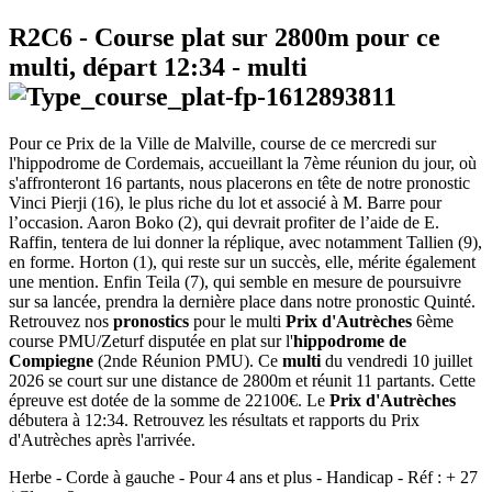
R2C6
- Course plat sur 2800m pour ce
multi, départ
12:34
-
multi
Pour ce Prix de la Ville de Malville, course de ce mercredi sur
l'hippodrome de Cordemais, accueillant la 7ème réunion du jour, où
s'affronteront 16 partants, nous placerons en tête de notre pronostic
Vinci Pierji (16), le plus riche du lot et associé à M. Barre pour
l’occasion. Aaron Boko (2), qui devrait profiter de l’aide de E.
Raffin, tentera de lui donner la réplique, avec notamment Tallien (9),
en forme. Horton (1), qui reste sur un succès, elle, mérite également
une mention. Enfin Teila (7), qui semble en mesure de poursuivre
sur sa lancée, prendra la dernière place dans notre pronostic Quinté.
Retrouvez nos
pronostics
pour le multi
Prix d'Autrèches
6ème
course PMU/Zeturf disputée en plat sur l'
hippodrome de
Compiegne
(2nde Réunion PMU). Ce
multi
du vendredi 10 juillet
2026 se court sur une distance de 2800m et réunit 11 partants. Cette
épreuve est dotée de la somme de 22100€. Le
Prix d'Autrèches
débutera à 12:34. Retrouvez les résultats et rapports du Prix
d'Autrèches après l'arrivée.
Herbe - Corde à gauche - Pour 4 ans et plus - Handicap - Réf : + 27