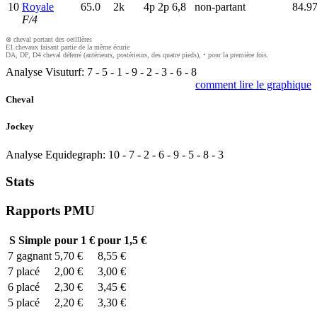
10
Royale
65.0
2k
4
p
2
p
6,8
non-partant
84.9
F/4
⊗ cheval portant des oeilllères
E1 chevaux faisant partie de la même écurie
DA, DP, D4 cheval déferré (antérieurs, postérieurs, des quatre pieds), • pour la première fois.
Analyse Visuturf:
7
-
5
-
1
-
9
-
2
-
3
-
6
-
8
comment lire le graphique
Cheval
Jockey
Analyse Equidegraph:
10
-
7
-
2
-
6
-
9
-
5
-
8
-
3
Stats
Rapports PMU
S
Simple
pour 1 €
pour 1,5 €
7
gagnant
5,70 €
8,55 €
7
placé
2,00 €
3,00 €
6
placé
2,30 €
3,45 €
5
placé
2,20 €
3,30 €