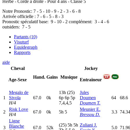
Herbe - Corde à droite - Pour 4 ans - Classe 5
Notre Pronostic:
7
-
5
-
10
-
9
-
2
-
3
-
6
-
8
Arrivée officielle :
7
-
6
-
5
-
8
-
3
Pronostic spéculatif
base:
9
-
10
-
2
complément:
3
-
4
-
6
outsiders:
7
-
5
Partants (10)
Visuturf
Equidegraph
Rapports
aide
Cheval
Jockey
Hand.
Gains
Musique
Age-Sexe
Entraineur
Megalo de
13h
(25)
Jules
1
Sivola
67.0
0k
6
p
6
p
5
p
Doumen
64
68.6
H/4
7,4,4,5
Doumen T.
Risk Love
Meunier E.
2
67.0
0k
5
h
5
3.3
74.3
H/4
Bressou D.
Ligne
(25)
5
h
5
h
Zuliani J.
Blanche
3
67.0
52k
5.0
71.9