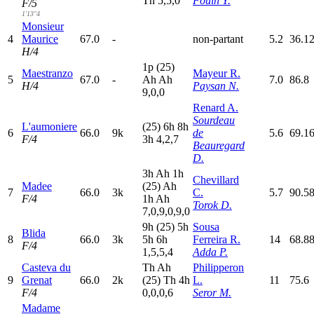
T
h
5,5,0
Fouin Y.
F/5
1'13"4
Monsieur
4
Maurice
67.0
-
non-partant
5.2
36.1
H/4
1
p
(25)
Maestranzo
Mayeur R.
5
67.0
-
A
h
A
h
7.0
86.8
H/4
Paysan N.
9,0,0
Renard A.
Sourdeau
L'aumoniere
(25)
6
h
8
h
6
66.0
9k
de
5.6
69.1
F/4
3
h
4,2,7
Beauregard
D.
3
h
A
h
1
h
Chevillard
Madee
(25)
A
h
7
66.0
3k
C.
5.7
90.5
F/4
1
h
A
h
Torok D.
7,0,9,0,9,0
9
h
(25)
5
h
Sousa
Blida
8
66.0
3k
5
h
6
h
Ferreira R.
14
68.8
F/4
1,5,5,4
Adda P.
Casteva du
T
h
A
h
Philipperon
9
Grenat
66.0
2k
(25)
T
h
4
h
L.
11
75.6
F/4
0,0,0,6
Seror M.
Madame