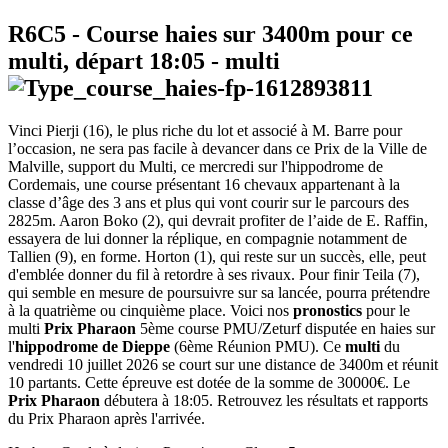
R6C5
- Course haies sur 3400m pour ce
multi, départ
18:05
-
multi
Vinci Pierji (16), le plus riche du lot et associé à M. Barre pour
l’occasion, ne sera pas facile à devancer dans ce Prix de la Ville de
Malville, support du Multi, ce mercredi sur l'hippodrome de
Cordemais, une course présentant 16 chevaux appartenant à la
classe d’âge des 3 ans et plus qui vont courir sur le parcours des
2825m. Aaron Boko (2), qui devrait profiter de l’aide de E. Raffin,
essayera de lui donner la réplique, en compagnie notamment de
Tallien (9), en forme. Horton (1), qui reste sur un succès, elle, peut
d'emblée donner du fil à retordre à ses rivaux. Pour finir Teila (7),
qui semble en mesure de poursuivre sur sa lancée, pourra prétendre
à la quatrième ou cinquième place. Voici nos
pronostics
pour le
multi
Prix Pharaon
5ème course PMU/Zeturf disputée en haies sur
l'
hippodrome de Dieppe
(6ème Réunion PMU). Ce
multi
du
vendredi 10 juillet 2026 se court sur une distance de 3400m et réunit
10 partants. Cette épreuve est dotée de la somme de 30000€. Le
Prix Pharaon
débutera à 18:05. Retrouvez les résultats et rapports
du Prix Pharaon après l'arrivée.