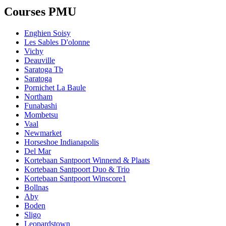
Courses PMU
Enghien Soisy
Les Sables D'olonne
Vichy
Deauville
Saratoga Tb
Saratoga
Pornichet La Baule
Northam
Funabashi
Mombetsu
Vaal
Newmarket
Horseshoe Indianapolis
Del Mar
Kortebaan Santpoort Winnend & Plaats
Kortebaan Santpoort Duo & Trio
Kortebaan Santpoort Winscore1
Bollnas
Aby
Boden
Sligo
Leopardstown