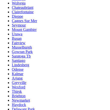
Wolvega
Chateaubriant
Clairefontaine
Dieppe
Cagnes Sur Mer
Seymour
Mount Gambier
Urawa
Busan
Fairview
Musselburgh
Gowran Park
Saratoga Tb
Santiago
Lindesberg
Odense
Kalmar
Arjang
Greyville
Wexford
Thirsk
Brighton
Newmarket
Haydock
Delaware Park