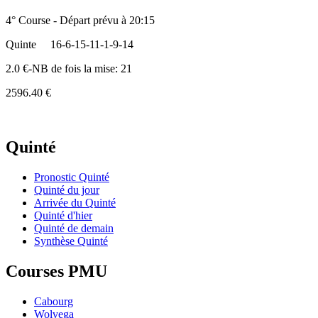
4° Course - Départ prévu à 20:15
Quinte
16-6-15-11-1-9-14
2.0 €-NB de fois la mise: 21
2596.40 €
Quinté
Pronostic Quinté
Quinté du jour
Arrivée du Quinté
Quinté d'hier
Quinté de demain
Synthèse Quinté
Courses PMU
Cabourg
Wolvega