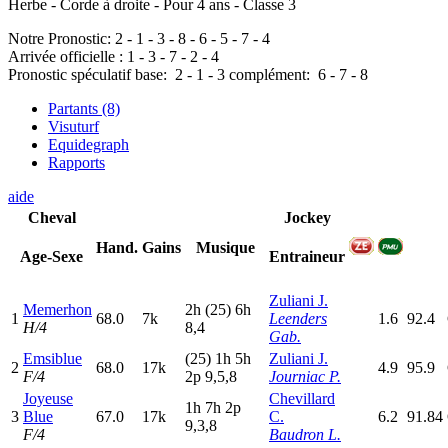
Herbe - Corde à droite - Pour 4 ans - Classe 3
Notre Pronostic:
2
-
1
-
3
-
8
-
6
-
5
-
7
-
4
Arrivée officielle :
1
-
3
-
7
-
2
-
4
Pronostic spéculatif
base:
2
-
1
-
3
complément:
6
-
7
-
8
Partants (8)
Visuturf
Equidegraph
Rapports
aide
Cheval
Jockey
Hand.
Gains
Musique
Age-Sexe
Entraineur
Zuliani J.
Memerhon
2
h
(25)
6
h
1
68.0
7k
Leenders
1.6
92.4
H/4
8,4
Gab.
Emsiblue
(25)
1
h
5
h
Zuliani J.
2
68.0
17k
4.9
95.9
F/4
2
p
9,5,8
Journiac P.
Joyeuse
Chevillard
1
h
7
h
2
p
3
Blue
67.0
17k
C.
6.2
91.84
9,3,8
F/4
Baudron L.