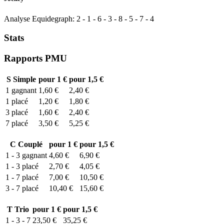
Analyse Equidegraph:
2
-
1
-
6
-
3
-
8
-
5
-
7
-
4
Stats
Rapports PMU
S
Simple
pour 1 €
pour 1,5 €
1
gagnant
1,60 €
2,40 €
1
placé
1,20 €
1,80 €
3
placé
1,60 €
2,40 €
7
placé
3,50 €
5,25 €
C
Couplé
pour 1 €
pour 1,5 €
1 - 3
gagnant
4,60 €
6,90 €
1 - 3
placé
2,70 €
4,05 €
1 - 7
placé
7,00 €
10,50 €
3 - 7
placé
10,40 €
15,60 €
T
Trio
pour 1 €
pour 1,5 €
1 - 3 - 7
23,50 €
35,25 €