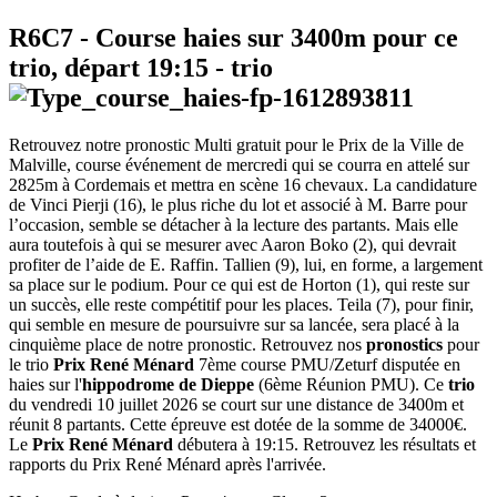
R6C7
- Course haies sur 3400m pour ce
trio, départ
19:15
-
trio
Retrouvez notre pronostic Multi gratuit pour le Prix de la Ville de
Malville, course événement de mercredi qui se courra en attelé sur
2825m à Cordemais et mettra en scène 16 chevaux. La candidature
de Vinci Pierji (16), le plus riche du lot et associé à M. Barre pour
l’occasion, semble se détacher à la lecture des partants. Mais elle
aura toutefois à qui se mesurer avec Aaron Boko (2), qui devrait
profiter de l’aide de E. Raffin. Tallien (9), lui, en forme, a largement
sa place sur le podium. Pour ce qui est de Horton (1), qui reste sur
un succès, elle reste compétitif pour les places. Teila (7), pour finir,
qui semble en mesure de poursuivre sur sa lancée, sera placé à la
cinquième place de notre pronostic. Retrouvez nos
pronostics
pour
le trio
Prix René Ménard
7ème course PMU/Zeturf disputée en
haies sur l'
hippodrome de Dieppe
(6ème Réunion PMU). Ce
trio
du vendredi 10 juillet 2026 se court sur une distance de 3400m et
réunit 8 partants. Cette épreuve est dotée de la somme de 34000€.
Le
Prix René Ménard
débutera à 19:15. Retrouvez les résultats et
rapports du Prix René Ménard après l'arrivée.