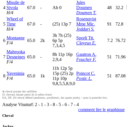
Missile de
Jules
4
Sivola
67.0
-
A
h
0
Doumen
48
32.2
H/4
Doumen T.
Wheel of
Rosenqvist
5
Time
67.0
-
(25)
13p
7
Mme Mic.
91
72.8
H/4
Jeddari S.
3
h
7
h
(25)
Montagne
Sporli Tit.
6
65.0
2k
6
p
5
p
7.2
76.72
F/4
Clayeux E.
7,3,4,5
Mabrooka
8
h
11p
16p
Gautron A.
7
Desneiges
65.0
-
51
71.96
2,9,4
Foucher F.
F/4
11h
12p
5
p
Yaveninia
15p
(25)
2
p
Poincot C.
8
65.0
1k
51
87.08
F/4
11p
10p
Postic L.
9,8,5,5,8,9,0
⊗ cheval portant des oeilllères
E1 chevaux faisant partie de la même écurie
DA, DP, D4 cheval déferré (antérieurs, postérieurs, des quatre pieds), • pour la première fois.
Analyse Visuturf:
2
-
1
-
3
-
8
-
5
-
6
-
7
-
4
comment lire le graphique
Cheval
Jockey