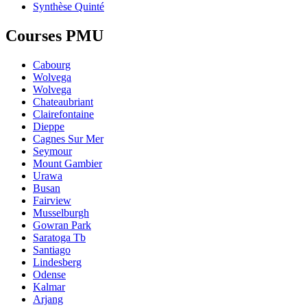
Synthèse Quinté
Courses PMU
Cabourg
Wolvega
Wolvega
Chateaubriant
Clairefontaine
Dieppe
Cagnes Sur Mer
Seymour
Mount Gambier
Urawa
Busan
Fairview
Musselburgh
Gowran Park
Saratoga Tb
Santiago
Lindesberg
Odense
Kalmar
Arjang