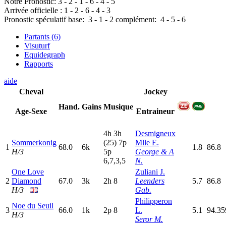
Notre Pronostic:
3
-
2
-
1
-
6
-
4
-
5
Arrivée officielle :
1
-
2
-
6
-
4
-
3
Pronostic spéculatif
base:
3
-
1
-
2
complément:
4
-
5
-
6
Partants (6)
Visuturf
Equidegraph
Rapports
aide
Cheval
Jockey
Hand.
Gains
Musique
Age-Sexe
Entraineur
4
h
3
h
Desmigneux
Sommerkonig
(25)
7
p
Mlle E.
1
68.0
6k
1.8
86.8
H/3
5
p
George & A
6,7,3,5
N.
One Love
Zuliani J.
2
Diamond
67.0
3k
2
h
8
Leenders
5.7
86.8
H/3
Gab.
Philipperon
Noe du Seuil
3
66.0
1k
2
p
8
L.
5.1
94.3
H/3
Seror M.