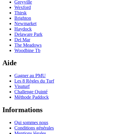
Greyville
Wexford
Thirsk
Brighton
Newmarket
Haydock
Delaware Park
Del Mar
The Meadows
Woodbine Tb
Aide
Gagner au PMU
Les 8 Règles du Turf
Visuturf
Challenge Quinté
Méthode Paddock
Informations
Qui sommes nous
Conditions générales
Mentions légales