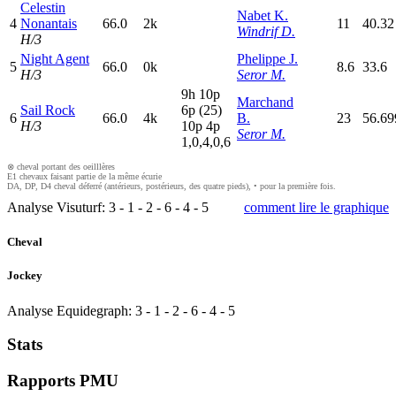
Celestin
Nabet K.
4
Nonantais
66.0
2k
11
40.32
Windrif D.
H/3
Night Agent
Phelippe J.
5
66.0
0k
8.6
33.6
H/3
Seror M.
9
h
10p
Marchand
Sail Rock
6
p
(25)
6
66.0
4k
B.
23
56.6
H/3
10p
4
p
Seror M.
1,0,4,0,6
⊗ cheval portant des oeilllères
E1 chevaux faisant partie de la même écurie
DA, DP, D4 cheval déferré (antérieurs, postérieurs, des quatre pieds), • pour la première fois.
Analyse Visuturf:
3
-
1
-
2
-
6
-
4
-
5
comment lire le graphique
Cheval
Jockey
Analyse Equidegraph:
3
-
1
-
2
-
6
-
4
-
5
Stats
Rapports PMU