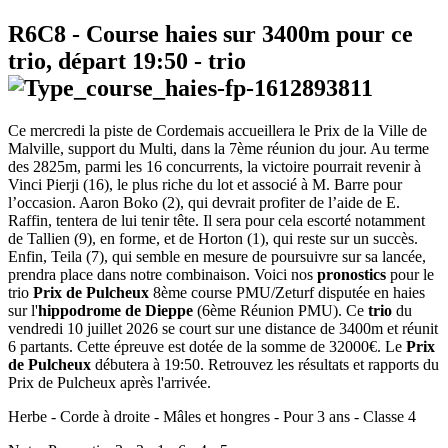
R6C8
- Course haies sur 3400m pour ce
trio, départ
19:50
-
trio
Ce mercredi la piste de Cordemais accueillera le Prix de la Ville de
Malville, support du Multi, dans la 7ème réunion du jour. Au terme
des 2825m, parmi les 16 concurrents, la victoire pourrait revenir à
Vinci Pierji (16), le plus riche du lot et associé à M. Barre pour
l’occasion. Aaron Boko (2), qui devrait profiter de l’aide de E.
Raffin, tentera de lui tenir tête. Il sera pour cela escorté notamment
de Tallien (9), en forme, et de Horton (1), qui reste sur un succès.
Enfin, Teila (7), qui semble en mesure de poursuivre sur sa lancée,
prendra place dans notre combinaison. Voici nos
pronostics
pour le
trio
Prix de Pulcheux
8ème course PMU/Zeturf disputée en haies
sur l'
hippodrome de Dieppe
(6ème Réunion PMU). Ce
trio
du
vendredi 10 juillet 2026 se court sur une distance de 3400m et réunit
6 partants. Cette épreuve est dotée de la somme de 32000€. Le
Prix
de Pulcheux
débutera à 19:50. Retrouvez les résultats et rapports du
Prix de Pulcheux après l'arrivée.
Herbe - Corde à droite - Mâles et hongres - Pour 3 ans - Classe 4