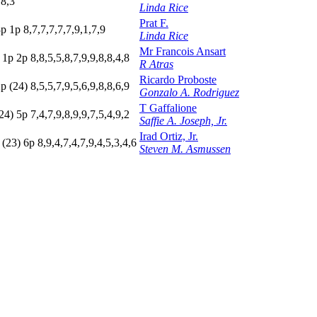
,8,3
Linda Rice
Prat F.
3
p
1
p
8,7,7,7,7,7,9,1,7,9
Linda Rice
Mr Francois Ansart
p
1
p
2
p
8,8,5,5,8,7,9,9,8,8,4,8
R Atras
Ricardo Proboste
2
p
(24)
8,5,5,7,9,5,6,9,8,8,6,9
Gonzalo A. Rodriguez
T Gaffalione
24)
5
p
7,4,7,9,8,9,9,7,5,4,9,2
Saffie A. Joseph, Jr.
Irad Ortiz, Jr.
p
(23)
6
p
8,9,4,7,4,7,9,4,5,3,4,6
Steven M. Asmussen