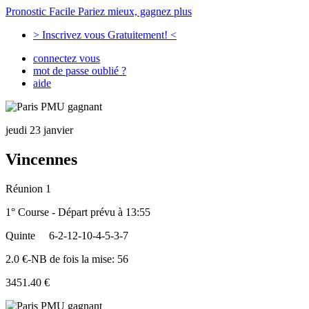
Pronostic Facile
Pariez mieux, gagnez plus
> Inscrivez vous Gratuitement! <
connectez vous
mot de passe oublié ?
aide
jeudi 23 janvier
Vincennes
Réunion 1
1° Course - Départ prévu à 13:55
Quinte
6-2-12-10-4-5-3-7
2.0 €-NB de fois la mise: 56
3451.40 €