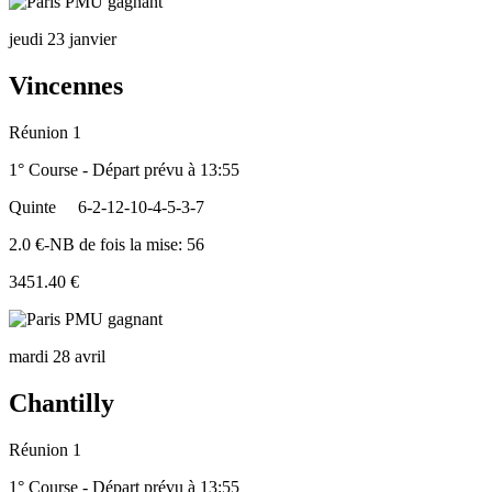
jeudi 23 janvier
Vincennes
Réunion 1
1° Course - Départ prévu à 13:55
Quinte
6-2-12-10-4-5-3-7
2.0 €-NB de fois la mise: 56
3451.40 €
mardi 28 avril
Chantilly
Réunion 1
1° Course - Départ prévu à 13:55