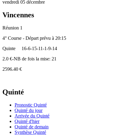
vendredi 05 décembre
Vincennes
Réunion 1
4° Course - Départ prévu à 20:15
Quinte
16-6-15-11-1-9-14
2.0 €-NB de fois la mise: 21
2596.40 €
Quinté
Pronostic Quinté
Quinté du jour
Arrivée du Quinté
Quinté d'hier
Quinté de demain
Synthèse Quinté