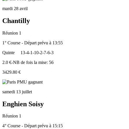
mardi 28 avril
Chantilly
Réunion 1
1° Course - Départ prévu à 13:55
Quinte
13-4-1-10-2-7-6-3
2.0 €-NB de fois la mise: 56
3429.80 €
samedi 13 juillet
Enghien Soisy
Réunion 1
4° Course - Départ prévu à 15:15