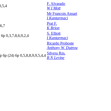
F. Alvarado
0,5,4
W I Mott
Mr Francois Ansart
I Kantarmaci
Prat F.
,6,7
K Brion
S. Elliott
p
6
p
0,3,7,8,6,9,2,4
I Kantarmaci
Ricardo Proboste
Anthony W. Dutrow
Silvera Rm.
p
6
p
(24)
6
p
0,5,8,8,9,9,5,4,4
B N Levine