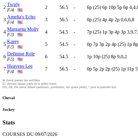
Twirly
2
2
56.5
-
6
p
(25)
6
p
10p
5
p
6
p
4,4,
F/4
Amelia's Echo
3
3
56.5
-
0
p
(25)
4
p
4
p
2
p
0,6,6,8
F/4
Margarita Molly
4
4
54.5
-
7
p
(25)
1
p
3
p
4
p
3
p
3,9,7
F/3
Karey
5
5
54.5
-
0
p
7
p
3
p
2
p
4
p
(25)
1
p
8
F/3
Defining Role
6
6
54.5
-
1
p
10p
(25)
8
p
9,0,2
F/3
Heavens Lee
7
7
56.5
-
0
p
5
p
2
p
2
p
(25)
1
p
11p
5
F/4
⊗ cheval portant des oeilllères
E1 chevaux faisant partie de la même écurie
DA, DP, D4 cheval déferré (antérieurs, postérieurs, des quatre pieds), • pour la première fois.
Cheval
Jockey
Stats
COURSES DU 09/07/2026