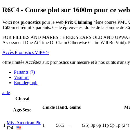
R6C4
- Course plat sur 1600m pour ce web
Voici nos
pronostics
pour le web
Prix Claiming
4ème course PMU/Zet
1600m et réunit 7 partants. Cette épreuve est dotée de la somme de 
FOR FILLIES AND MARES THREE YEARS OLD AND UPWARD WHICH 
Assessment Due At Time Of Claim Otherwise Claim Will Be Void). 
Accès Pronostics VIP+ >
offre limitée
Accédez aux pronostics sur mesure et à nos outils d'anal
Partants (7)
Visuturf
Equidegraph
aide
Cheval
Corde
Hand.
Gains
Mu
Age-Sexe
Miss American Pie
1
1
56.5
-
(25)
3
p
6
p
11p
5
p
1
p
(24)
F/4