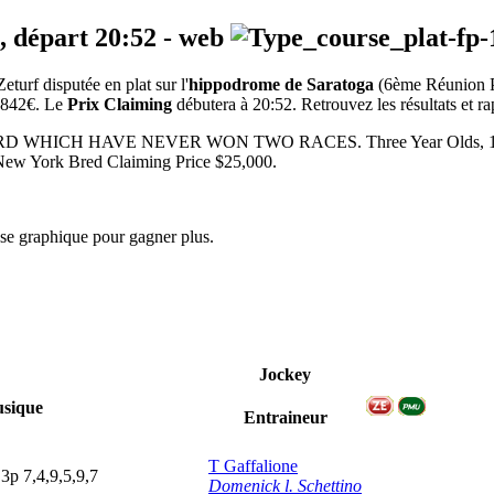
, départ
20:52
-
web
urf disputée en plat sur l'
hippodrome de Saratoga
(6ème Réunion
36842€. Le
Prix Claiming
débutera à 20:52. Retrouvez les résultats et ra
HAVE NEVER WON TWO RACES. Three Year Olds, 121 lbs., Old
New York Bred Claiming Price $25,000.
yse graphique pour gagner plus.
Jockey
sique
Entraineur
T Gaffalione
3
p
7,4,9,5,9,7
Domenick l. Schettino