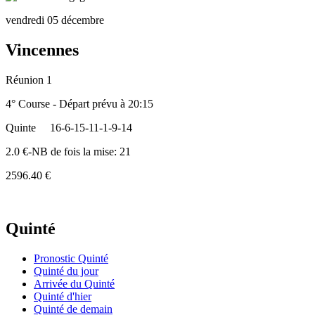
vendredi 05 décembre
Vincennes
Réunion 1
4° Course - Départ prévu à 20:15
Quinte
16-6-15-11-1-9-14
2.0 €-NB de fois la mise: 21
2596.40 €
Quinté
Pronostic Quinté
Quinté du jour
Arrivée du Quinté
Quinté d'hier
Quinté de demain