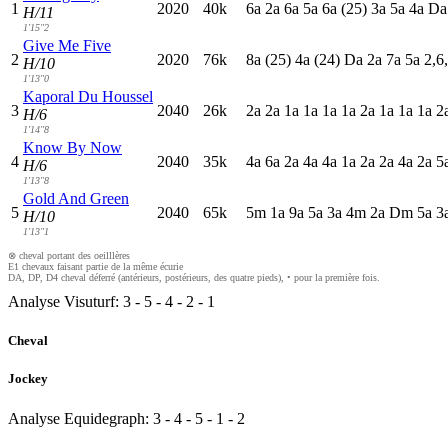
1
2020
40k
6
a
2
a
6
a
5
a
6
a
(25)
3
a
5
a
4
a
D
H/11
1'15"2
Give Me Five
2
2020
76k
8
a
(25)
4
a
(24)
D
a
2
a
7
a
5
a
2,6
H/10
1'13"0
Kaporal Du Houssel
3
2040
26k
2
a
2
a
1
a
1
a
1
a
1
a
2
a
1
a
1
a
1
a
2
H/6
1'14"8
Know By Now
4
2040
35k
4
a
6
a
2
a
4
a
4
a
1
a
2
a
2
a
4
a
2
a
5
H/6
1'13"8
Gold And Green
5
2040
65k
5
m
1
a
9
a
5
a
3
a
4
m
2
a
D
m
5
a
3
H/10
1'13"1
⊗ cheval portant des oeilllères
E1 chevaux faisant partie de la même écurie
DA, DP, D4 cheval déferré (antérieurs, postérieurs, des quatre pieds), • pour la première fois.
Analyse Visuturf:
3
-
5
-
4
-
2
-
1
Cheval
Jockey
Analyse Equidegraph:
3
-
4
-
5
-
1
-
2