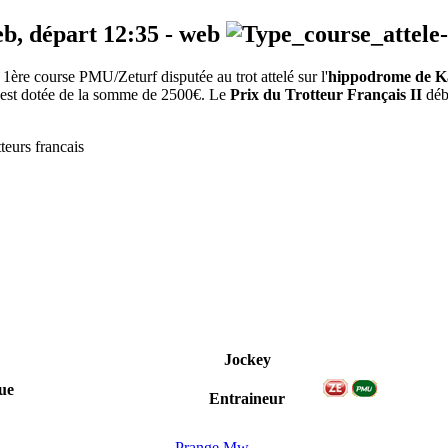
eb, départ
12:35
-
web
1ère course PMU/Zeturf disputée au trot attelé sur l'
hippodrome de Ka
ve est dotée de la somme de 2500€. Le
Prix du Trotteur Français II
débu
tteurs francais
Jockey
ue
Entraineur
Prange Mw.