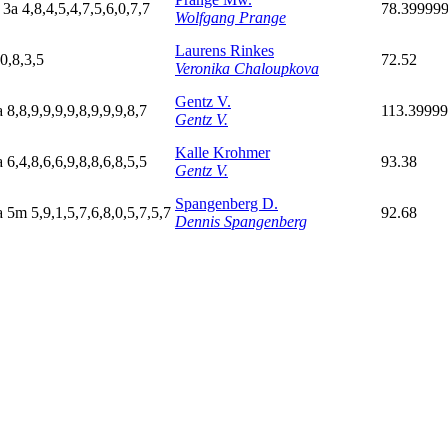
a
3
a
4,8,4,5,4,7,5,6,0,7,7
78.39999
Wolfgang Prange
Laurens Rinkes
,0,8,3,5
72.52
Veronika Chaloupkova
Gentz V.
a
8,8,9,9,9,9,8,9,9,9,8,7
113.3999
Gentz V.
Kalle Krohmer
a
6,4,8,6,6,9,8,8,6,8,5,5
93.38
Gentz V.
Spangenberg D.
a
5
m
5,9,1,5,7,6,8,0,5,7,5,7
92.68
Dennis Spangenberg