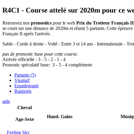
R4C1
- Course attelé sur 2020m pour ce w
Retrouvez nos
pronostics
pour le web
Prix du Trotteur Français II
se court sur une distance de 2020m et réunit 5 partants. Cette épreu
Français II après l'arrivée.
Sable - Corde à droite - Volté - Entre 3 et 14 ans - Internationale - Tro
pas de pronostic base pour cette course.
Arrivée officielle :
3
-
5
-
2
-
1
-
4
Pronostic spéculatif
base:
3
-
5
-
4
complément:
Partants (5)
Visuturf
Equidegraph
Rapports
aide
Cheval
Hand.
Gains
Musiq
Age-Sexe
Feeling Sky