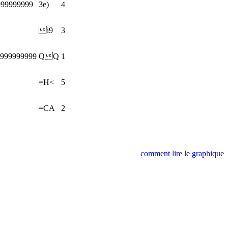
999999999
3e)
4
i9
3
9999999999
QQ
1
=H<
5
=CA
2
comment lire le graphique