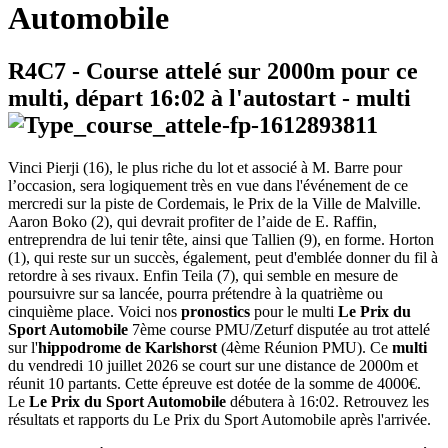
Automobile
R4C7
- Course attelé sur 2000m pour ce
multi, départ
16:02
à l'autostart -
multi
Vinci Pierji (16), le plus riche du lot et associé à M. Barre pour
l’occasion, sera logiquement très en vue dans l'événement de ce
mercredi sur la piste de Cordemais, le Prix de la Ville de Malville.
Aaron Boko (2), qui devrait profiter de l’aide de E. Raffin,
entreprendra de lui tenir tête, ainsi que Tallien (9), en forme. Horton
(1), qui reste sur un succès, également, peut d'emblée donner du fil à
retordre à ses rivaux. Enfin Teila (7), qui semble en mesure de
poursuivre sur sa lancée, pourra prétendre à la quatrième ou
cinquième place. Voici nos
pronostics
pour le multi
Le Prix du
Sport Automobile
7ème course PMU/Zeturf disputée au trot attelé
sur l'
hippodrome de Karlshorst
(4ème Réunion PMU). Ce
multi
du vendredi 10 juillet 2026 se court sur une distance de 2000m et
réunit 10 partants. Cette épreuve est dotée de la somme de 4000€.
Le
Le Prix du Sport Automobile
débutera à 16:02. Retrouvez les
résultats et rapports du Le Prix du Sport Automobile après l'arrivée.