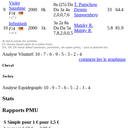
Violet
8
a
(25)
D
a
T. Panschow
Sunshine
9
2000
0k
D
a
3
a
4
a
Dennis
33
64.4
F/4
2,0,0,7,6
Spangenberg
1'17"2
3
a
2
a
8
a
Infinidash
Matzky R.
10
2000
1k
D
a
D
a
5
a
5.8
81.9
F/4
Matzky R.
7,8,2,0,0,5
1'16"8
⊗ cheval portant des oeilllères
E1 chevaux faisant partie de la même écurie
DA, DP, D4 cheval déferré (antérieurs, postérieurs, des quatre pieds), • pour la première fois.
Analyse Visuturf:
10
-
7
-
6
-
9
-
5
-
3
-
2
-
4
comment lire le graphique
Cheval
Jockey
Analyse Equidegraph:
10
-
9
-
7
-
6
-
5
-
2
-
3
-
4
Stats
Rapports PMU
S
Simple
pour 1 €
pour 1,5 €