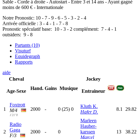
Sable - Corde à droite - Autostart - Entre 3 et 14 ans - Ayant gagné
moins de 600 € - Internationale
Notre Pronostic:
10
-
7
-
9
-
6
-
5
-
3
-
2
-
4
Arrivée officielle :
3
-
4
-
1
-
7
-
8
Pronostic spéculatif
base:
10
-
3
-
2
complément:
7
-
4
-
1
outsiders:
9
-
8
Partants (10)
Visuturf
Equidegraph
Rapports
aide
Cheval
Jockey
Hand.
Gains
Musique
Age-Sexe
Entraineur
Foxtrott
Kluth K.
1
2000
-
0
(25)
0
8.1
29.82
M/4
Hafer D.
1'21"0
Marleen
Radio
Hauber-
Gaga
2
2000
-
0
karssen
13
38.22
F/3
Marcel