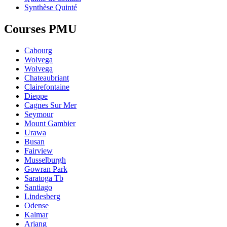
Synthèse Quinté
Courses PMU
Cabourg
Wolvega
Wolvega
Chateaubriant
Clairefontaine
Dieppe
Cagnes Sur Mer
Seymour
Mount Gambier
Urawa
Busan
Fairview
Musselburgh
Gowran Park
Saratoga Tb
Santiago
Lindesberg
Odense
Kalmar
Arjang