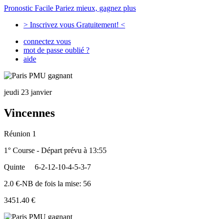
Pronostic Facile
Pariez mieux, gagnez plus
> Inscrivez vous Gratuitement! <
connectez vous
mot de passe oublié ?
aide
jeudi 23 janvier
Vincennes
Réunion 1
1° Course - Départ prévu à 13:55
Quinte
6-2-12-10-4-5-3-7
2.0 €-NB de fois la mise: 56
3451.40 €