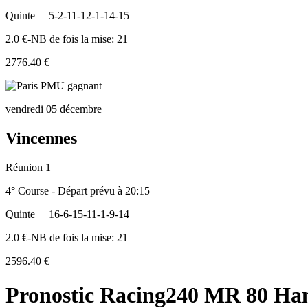
Quinte
5-2-11-12-1-14-15
2.0 €-NB de fois la mise: 21
2776.40 €
vendredi 05 décembre
Vincennes
Réunion 1
4° Course - Départ prévu à 20:15
Quinte
16-6-15-11-1-9-14
2.0 €-NB de fois la mise: 21
2596.40 €
Pronostic Racing240 MR 80 Ha