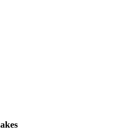
takes