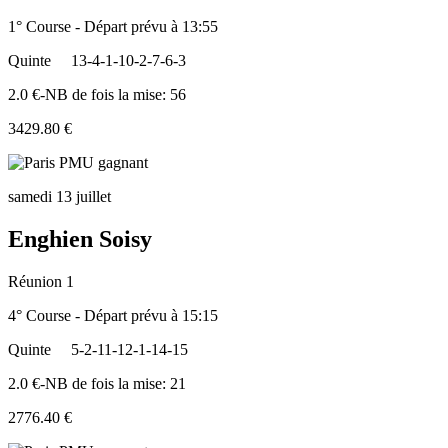
1° Course - Départ prévu à 13:55
Quinte
13-4-1-10-2-7-6-3
2.0 €-NB de fois la mise: 56
3429.80 €
samedi 13 juillet
Enghien Soisy
Réunion 1
4° Course - Départ prévu à 15:15
Quinte
5-2-11-12-1-14-15
2.0 €-NB de fois la mise: 21
2776.40 €