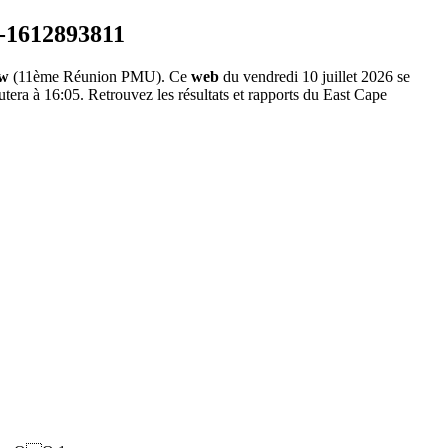
ew
(11ème Réunion PMU). Ce
web
du vendredi 10 juillet 2026 se
tera à 16:05. Retrouvez les résultats et rapports du East Cape