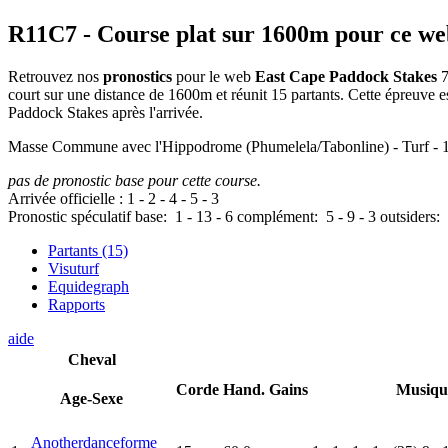
R11C7
- Course plat sur 1600m pour ce we
Retrouvez nos
pronostics
pour le web
East Cape Paddock Stakes
7
court sur une distance de 1600m et réunit 15 partants. Cette épreuve
Paddock Stakes après l'arrivée.
Masse Commune avec l'Hippodrome (Phumelela/Tabonline) - Turf - 1600
pas de pronostic base pour cette course.
Arrivée officielle :
1
-
2
-
4
-
5
-
3
Pronostic spéculatif
base:
1
-
13
-
6
complément:
5
-
9
-
3
outsiders:
Partants (15)
Visuturf
Equidegraph
Rapports
aide
Cheval
Corde
Hand.
Gains
Musiqu
Age-Sexe
Anotherdanceforme