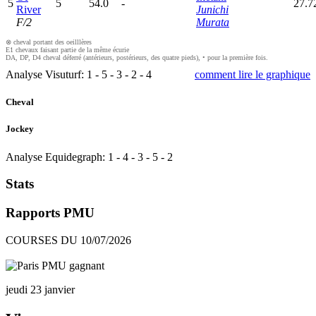
5
5
54.0
-
27.7
River
Junichi
F/2
Murata
⊗ cheval portant des oeilllères
E1 chevaux faisant partie de la même écurie
DA, DP, D4 cheval déferré (antérieurs, postérieurs, des quatre pieds), • pour la première fois.
Analyse Visuturf:
1
-
5
-
3
-
2
-
4
comment lire le graphique
Cheval
Jockey
Analyse Equidegraph:
1
-
4
-
3
-
5
-
2
Stats
Rapports PMU
COURSES DU 10/07/2026
jeudi 23 janvier