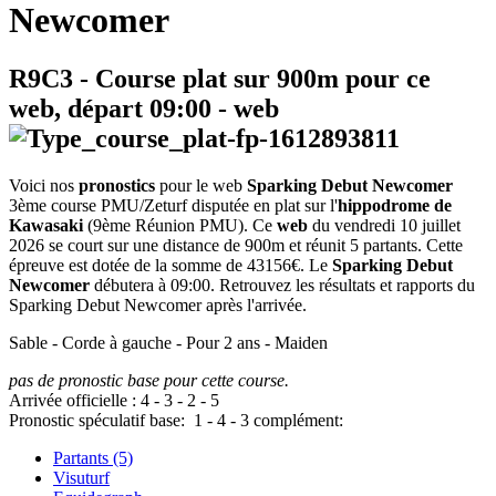
Newcomer
R9C3
- Course plat sur 900m pour ce
web, départ
09:00
-
web
Voici nos
pronostics
pour le web
Sparking Debut Newcomer
3ème course PMU/Zeturf disputée en plat sur l'
hippodrome de
Kawasaki
(9ème Réunion PMU). Ce
web
du vendredi 10 juillet
2026 se court sur une distance de 900m et réunit 5 partants. Cette
épreuve est dotée de la somme de 43156€. Le
Sparking Debut
Newcomer
débutera à 09:00. Retrouvez les résultats et rapports du
Sparking Debut Newcomer après l'arrivée.
Sable - Corde à gauche - Pour 2 ans - Maiden
pas de pronostic base pour cette course.
Arrivée officielle :
4
-
3
-
2
-
5
Pronostic spéculatif
base:
1
-
4
-
3
complément:
Partants (5)
Visuturf