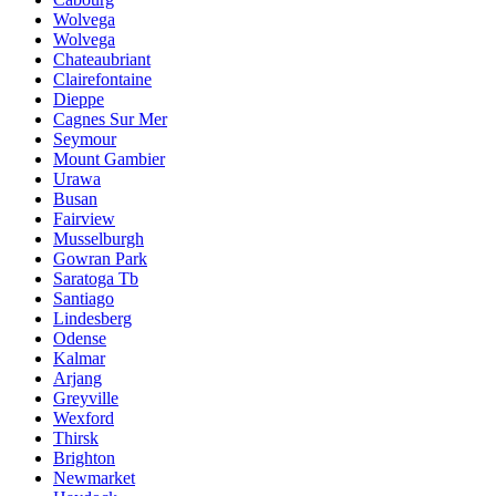
Wolvega
Wolvega
Chateaubriant
Clairefontaine
Dieppe
Cagnes Sur Mer
Seymour
Mount Gambier
Urawa
Busan
Fairview
Musselburgh
Gowran Park
Saratoga Tb
Santiago
Lindesberg
Odense
Kalmar
Arjang
Greyville
Wexford
Thirsk
Brighton
Newmarket