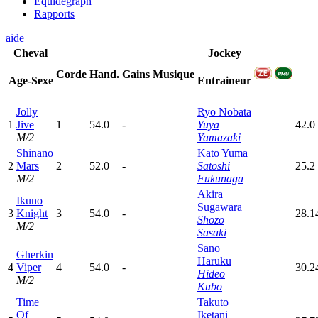
Equidegraph
Rapports
aide
Cheval
Jockey
Corde
Hand.
Gains
Musique
Age-Sexe
Entraineur
Jolly
Ryo Nobata
1
Jive
1
54.0
-
Yuya
42.0
M/2
Yamazaki
Shinano
Kato Yuma
2
Mars
2
52.0
-
Satoshi
25.2
M/2
Fukunaga
Akira
Ikuno
Sugawara
3
Knight
3
54.0
-
28.1
Shozo
M/2
Sasaki
Sano
Gherkin
Haruku
4
Viper
4
54.0
-
30.2
Hideo
M/2
Kubo
Time
Takuto
Of
Iketani