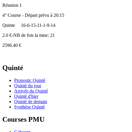
Réunion 1
4° Course - Départ prévu à 20:15
Quinte
16-6-15-11-1-9-14
2.0 €-NB de fois la mise: 21
2596.40 €
Quinté
Pronostic Quinté
Quinté du jour
Arrivée du Quinté
Quinté d'hier
Quinté de demain
Synthèse Quinté
Courses PMU
Cabourg