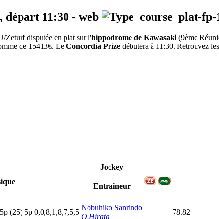
, départ
11:30
-
web
eturf disputée en plat sur l'
hippodrome de Kawasaki
(9ème Réun
a somme de 15413€. Le
Concordia Prize
débutera à 11:30. Retrouvez les 
Jockey
ique
Entraineur
Nobuhiko Sanrindo
5
p
(25)
5
p
0,0,8,1,8,7,5,5
78.82
O Hirata