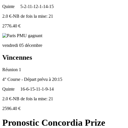
Quinte
5-2-11-12-1-14-15
2.0 €-NB de fois la mise: 21
2776.40 €
vendredi 05 décembre
Vincennes
Réunion 1
4° Course - Départ prévu à 20:15
Quinte
16-6-15-11-1-9-14
2.0 €-NB de fois la mise: 21
2596.40 €
Pronostic Concordia Prize