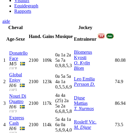
Visuturf
Equidegraph
Rapports
aide
Cheval
Jockey
Hand.
Gains
Musique
Age-Sexe
Entraineur
Blomerus
Donatello
0
a
1
a
2
a
Kyosti
Face
1
2100
109k
5
a
7
a
80.08
O. Kylin
M/5
0,9,8,5,3
Blom
1'11"8
Global
0
a
5
a
5
a
Leo Emilia
Enjoy
2
2100
123k
4
a
1
a
74.9
Persson D.
H/6
0,5,5,6,9
1'10"5
4
a
4
a
Nouri Di
Djuse
(25)
2
a
Quattro
3
2100
117k
Mattias
86.94
5
a
2
a
H/6
T. Nurmos
6,6,8,5,8
1'11"3
Express
5
a
4
a
1
a
Rosleff Vic.
Cash
4
2100
114k
6
a
0
a
73.5
M. Djuse
H/6
5,6,9,4,0
1'11"3