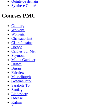
Quinté de demain
Synthèse Quinté
Courses PMU
Cabourg
Wolvega
Wolvega
Chateaubriant
Clairefontaine
Dieppe
Cagnes Sur Mer
Seymour
Mount Gambier
Urawa
Busan
Fairview
Musselburgh
Gowran Park
Saratoga Tb
Santiago
Lindesberg
Odense
Kalmar