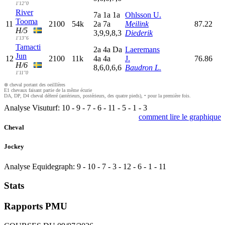
1'12"0
River
7
a
1
a
1
a
Ohlsson U.
Tooma
11
2100
54k
2
a
7
a
Meilink
87.22
H/5
3,9,9,8,3
Diederik
1'13"6
Tamacti
2
a
4
a
D
a
Laeremans
Jun
12
2100
11k
4
a
4
a
J.
76.86
H/6
8,6,0,6,6
Baudron L.
1'11"0
⊗ cheval portant des oeilllères
E1 chevaux faisant partie de la même écurie
DA, DP, D4 cheval déferré (antérieurs, postérieurs, des quatre pieds), • pour la première fois.
Analyse Visuturf:
10
-
9
-
7
-
6
-
11
-
5
-
1
-
3
comment lire le graphique
Cheval
Jockey
Analyse Equidegraph:
9
-
10
-
7
-
3
-
12
-
6
-
1
-
11
Stats
Rapports PMU