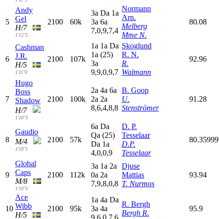
Normann
Andy
3
a
D
a
1
a
Arn.
Gel
5
2100
60k
3
a
6
a
80.08
Melberg
H/7
7,0,9,7,4
Mme N.
1'12"5
1
a
1
a
D
a
Skoglund
Cashman
1
a
(25)
R. N.
J.R.
6
2100
107k
92.96
3
a
R.
H/5
9,9,0,9,7
Walmann
1'11"0
Hugo
2
a
4
a
6
a
B. Goop
Boss
7
2100
100k
2
a
2
a
U.
91.28
Shadow
8,6,4,8,8
Stenströmer
H/7
1'10"3
6
a
D
a
D. P.
Gaudio
Q
a
(25)
Tesselaar
8
2100
57k
80.3599
M/4
D
a
1
a
D.P.
1'10"1
4,0,0,9
Tesselaar
Global
3
a
1
a
2
a
Djuse
Caps
9
2100
112k
0
a
2
a
Mattias
93.94
M/8
7,9,8,0,8
T. Nurmos
1'10"5
Ace
1
a
4
a
D
a
R. Bergh
Wibb
10
2100
95k
3
a
4
a
95.9
Bergh R.
H/5
9,6,0,7,6