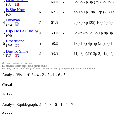
2
1
64.0
-
6
p
3
p
2
p
3
p
(25)
3
p
9
p
3
F/6
Is She Now
3
6
62.5
-
4
p
1
p
1
p
18h
12p
(25)
1
F/8
Ottoman
4
7
61.5
-
2
p
3
p
8
p
(25)
10p
5
p
6
p
H/4
Hijo De La Luna
⊗
5
4
59.0
-
6
c
4
p
4
p
5
h
8
p
1
p
8
p
3
p
H/6
Broadstone
6
5
58.0
-
13p
10p
4
p
5
p
(25)
9
p
1
H/4
Due To Shine
7
2
53.5
-
11p
7
p
(25)
3
p
2
p
12p
4
F/3
⊗ cheval portant des oeilllères
E1 chevaux faisant partie de la même écurie
DA, DP, D4 cheval déferré (antérieurs, postérieurs, des quatre pieds), • pour la première fois.
Analyse Visuturf:
3
-
4
-
2
-
7
-
1
-
6
-
5
Cheval
Jockey
Analyse Equidegraph:
2
-
4
-
3
-
6
-
1
-
5
-
7