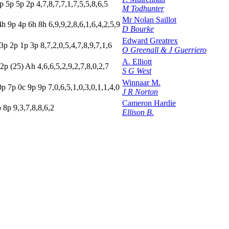
p
5
p
5
p
2
p
4,7,8,7,7,1,7,5,5,8,6,5
M Todhunter
Mr Nolan Saillot
4h
9
p
4
p
6
h
8
h
6,9,9,2,8,6,1,6,4,2,5,9
D Bourke
Edward Greatrex
3
p
2
p
1
p
3
p
8,7,2,0,5,4,7,8,9,7,1,6
O Greenall & J Guerriero
A. Elliott
2
p
(25)
A
h
4,6,6,5,2,9,2,7,8,0,2,7
S G West
Winnaar M.
0p
7
p
0
c
9
p
9
p
7,0,6,5,1,0,3,0,1,1,4,0
J R Norton
Cameron Hardie
p
8
p
9,3,7,8,8,6,2
Ellison B.