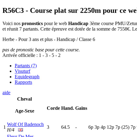
R56C3
- Course plat sur 2250m pour ce w
Voici nos
pronostics
pour le web
Handicap
3ème course PMU/Zeturf d
et réunit 7 partants. Cette épreuve est dotée de la somme de 7558€. L
Herbe - Pour 3 ans et plus - Handicap / Classe 6
pas de pronostic base pour cette course.
Arrivée officielle :
1
-
3
-
5
-
2
Partants (7)
Visuturf
Equidegraph
Rapports
aide
Cheval
Corde
Hand.
Gains
Age-Sexe
Wolf Of Badenoch
1
3
64.5
-
6
p
3
p
4
p
12p
7
p
(25)
7
p
H/4
Fleur De Mer