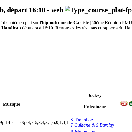
eb, départ
16:10
-
web
isputée en plat sur l'
hippodrome de Carlisle
(56ème Réunion PMU
e
Handicap
débutera à 16:10. Retrouvez les résultats et rapports du Han
Jockey
Musique
Entraineur
S. Donohoe
9
p
14p
11p
9
p
4,7,6,8,3,3,1,6,9,1,1,1
T Culhane & S Barclay
P. Mulrennan