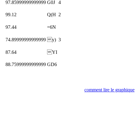
97.85999999999999
G0J
4
99.12
Q(H
2
97.44
=6N
74.89999999999999
y)
3
87.64
YI
88.75999999999999
GD6
comment lire le graphique