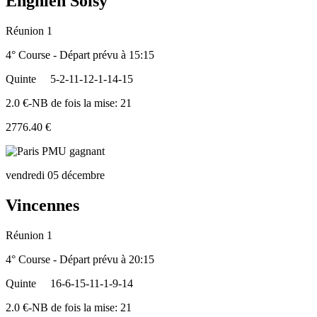
Enghien Soisy
Réunion 1
4° Course - Départ prévu à 15:15
Quinte
5-2-11-12-1-14-15
2.0 €-NB de fois la mise: 21
2776.40 €
vendredi 05 décembre
Vincennes
Réunion 1
4° Course - Départ prévu à 20:15
Quinte
16-6-15-11-1-9-14
2.0 €-NB de fois la mise: 21