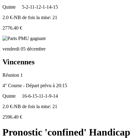
Quinte
5-2-11-12-1-14-15
2.0 €-NB de fois la mise: 21
2776.40 €
vendredi 05 décembre
Vincennes
Réunion 1
4° Course - Départ prévu à 20:15
Quinte
16-6-15-11-1-9-14
2.0 €-NB de fois la mise: 21
2596.40 €
Pronostic 'confined' Handicap