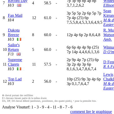
Record Day
7
p
3
p
9
p
8
p
4
p
8
p
Whitel
7
4
58.5
-
H/3
3,7,1,2,6,2
Elliso
Sean
3
p
5
p
5
p
2
p
6
p
5
p
7
p
Fan Mail
Kirran
8
12
61.0
-
7
p
4
p
(25)
6
p
H/4
M & d
7,5,5,8,4,5,3,3,6,4,9,5
Easter
Dakota
R. Mu
9
Breeze
8
60.0
-
12p
4
p
6
p
2
p
8,6,4,8
Watso
H/3
Amb.
Sailor's
6
p
6
p
4
p
4
p
9
p
(25)
Winna
10
Return
5
60.0
-
7
p
14p
4,4,6,6,1,3,6
D O'm
F/3
Supreme
2
p
9
p
4
p
7
p
(25)
6
p
D Fen
11
Clarets
11
57.5
-
3
p
2
p
4
p
3
p
6
p
R A F
H/3
8,1,6,3,4,7,8,6,7,4
Lewis
Top Lad
10p
(25)
9
p
3
p
4
p
6
p
Chalk
12
2
56.0
-
H/3
3
p
0,1,7,6,4,7
M & d
Easter
⊗ cheval portant des oeilllères
E1 chevaux faisant partie de la même écurie
DA, DP, D4 cheval déferré (antérieurs, postérieurs, des quatre pieds), • pour la première fois.
Analyse Visuturf:
1
-
3
-
9
-
4
-
11
-
8
-
7
-
6
comment lire le graphique