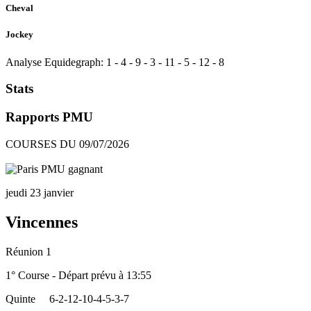
Cheval
Jockey
Analyse Equidegraph:
1
-
4
-
9
-
3
-
11
-
5
-
12
-
8
Stats
Rapports PMU
COURSES DU 09/07/2026
jeudi 23 janvier
Vincennes
Réunion 1
1° Course - Départ prévu à 13:55
Quinte
6-2-12-10-4-5-3-7