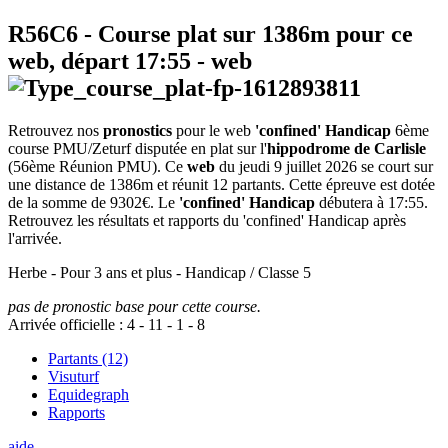
R56C6
- Course plat sur 1386m pour ce
web, départ
17:55
-
web
Retrouvez nos
pronostics
pour le web
'confined' Handicap
6ème
course PMU/Zeturf disputée en plat sur l'
hippodrome de Carlisle
(56ème Réunion PMU). Ce
web
du jeudi 9 juillet 2026 se court sur
une distance de 1386m et réunit 12 partants. Cette épreuve est dotée
de la somme de 9302€. Le
'confined' Handicap
débutera à 17:55.
Retrouvez les résultats et rapports du 'confined' Handicap après
l'arrivée.
Herbe - Pour 3 ans et plus - Handicap / Classe 5
pas de pronostic base pour cette course.
Arrivée officielle :
4
-
11
-
1
-
8
Partants (12)
Visuturf
Equidegraph
Rapports
aide