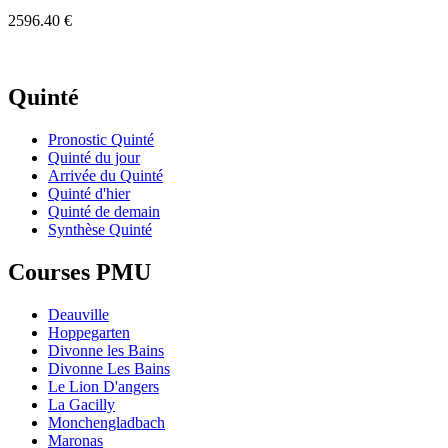
2596.40 €
Quinté
Pronostic Quinté
Quinté du jour
Arrivée du Quinté
Quinté d'hier
Quinté de demain
Synthèse Quinté
Courses PMU
Deauville
Hoppegarten
Divonne les Bains
Divonne Les Bains
Le Lion D'angers
La Gacilly
Monchengladbach
Maronas