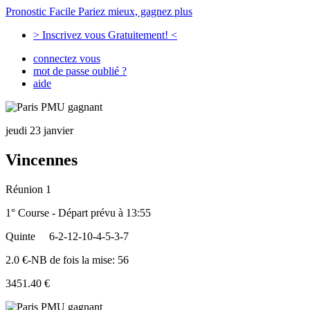
Pronostic Facile
Pariez mieux, gagnez plus
> Inscrivez vous Gratuitement! <
connectez vous
mot de passe oublié ?
aide
jeudi 23 janvier
Vincennes
Réunion 1
1° Course - Départ prévu à 13:55
Quinte
6-2-12-10-4-5-3-7
2.0 €-NB de fois la mise: 56
3451.40 €