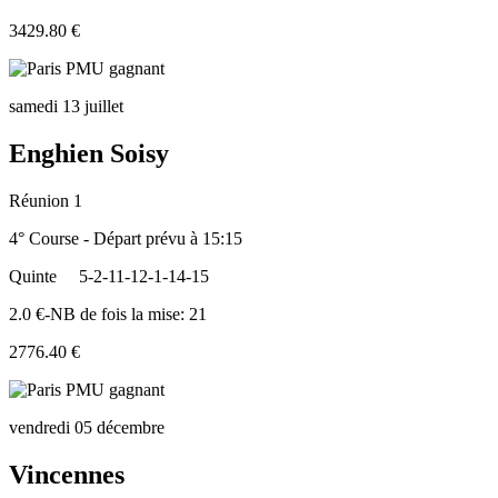
3429.80 €
samedi 13 juillet
Enghien Soisy
Réunion 1
4° Course - Départ prévu à 15:15
Quinte
5-2-11-12-1-14-15
2.0 €-NB de fois la mise: 21
2776.40 €
vendredi 05 décembre
Vincennes