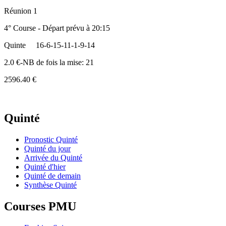
Réunion 1
4° Course - Départ prévu à 20:15
Quinte
16-6-15-11-1-9-14
2.0 €-NB de fois la mise: 21
2596.40 €
Quinté
Pronostic Quinté
Quinté du jour
Arrivée du Quinté
Quinté d'hier
Quinté de demain
Synthèse Quinté
Courses PMU