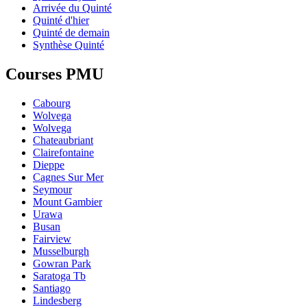
Arrivée du Quinté
Quinté d'hier
Quinté de demain
Synthèse Quinté
Courses PMU
Cabourg
Wolvega
Wolvega
Chateaubriant
Clairefontaine
Dieppe
Cagnes Sur Mer
Seymour
Mount Gambier
Urawa
Busan
Fairview
Musselburgh
Gowran Park
Saratoga Tb
Santiago
Lindesberg