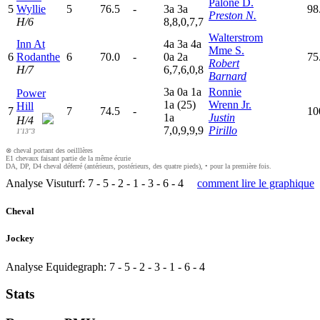
Palone D.
5
Wyllie
5
76.5
-
3
a
3
a
98
Preston N.
H/6
8,8,0,7,7
Walterstrom
Inn At
4
a
3
a
4
a
Mme S.
6
Rodanthe
6
70.0
-
0
a
2
a
75
Robert
H/7
6,7,6,0,8
Barnard
3
a
0
a
1
a
Ronnie
Power
1
a
(25)
Wrenn Jr.
Hill
7
7
74.5
-
10
1
a
Justin
H/4
7,0,9,9,9
Pirillo
1'13"3
⊗ cheval portant des oeilllères
E1 chevaux faisant partie de la même écurie
DA, DP, D4 cheval déferré (antérieurs, postérieurs, des quatre pieds), • pour la première fois.
Analyse Visuturf:
7
-
5
-
2
-
1
-
3
-
6
-
4
comment lire le graphique
Cheval
Jockey
Analyse Equidegraph:
7
-
5
-
2
-
3
-
1
-
6
-
4
Stats