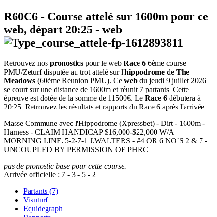
R60C6
- Course attelé sur 1600m pour ce
web, départ
20:25
-
web
Retrouvez nos
pronostics
pour le web
Race 6
6ème course
PMU/Zeturf disputée au trot attelé sur l'
hippodrome de The
Meadows
(60ème Réunion PMU). Ce
web
du jeudi 9 juillet 2026
se court sur une distance de 1600m et réunit 7 partants. Cette
épreuve est dotée de la somme de 11500€. Le
Race 6
débutera à
20:25. Retrouvez les résultats et rapports du Race 6 après l'arrivée.
Masse Commune avec l'Hippodrome (Xpressbet) - Dirt - 1600m -
Harness - CLAIM HANDICAP $16,000-$22,000 W/A
MORNING LINE:|5-2-7-1 J.WALTERS - #4 OR 6 NO`S 2 & 7 -
UNCOUPLED BY|PERMISSION OF PHRC
pas de pronostic base pour cette course.
Arrivée officielle :
7
-
3
-
5
-
2
Partants (7)
Visuturf
Equidegraph