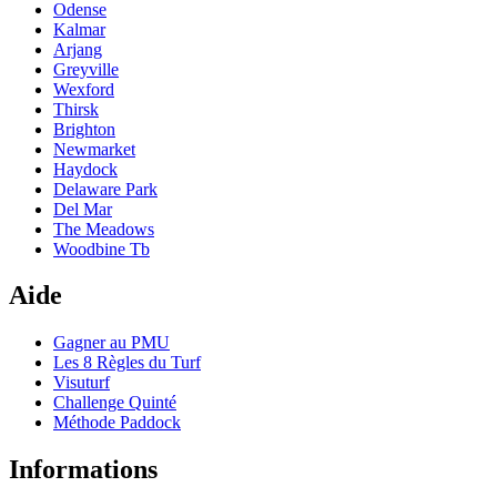
Odense
Kalmar
Arjang
Greyville
Wexford
Thirsk
Brighton
Newmarket
Haydock
Delaware Park
Del Mar
The Meadows
Woodbine Tb
Aide
Gagner au PMU
Les 8 Règles du Turf
Visuturf
Challenge Quinté
Méthode Paddock
Informations