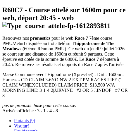
R60C7
- Course attelé sur 1600m pour ce
web, départ
20:45
-
web
Retrouvez nos
pronostics
pour le web
Race 7
7ème course
PMU/Zeturf disputée au trot attelé sur l'
hippodrome de The
Meadows
(60ème Réunion PMU). Ce
web
du jeudi 9 juillet 2026
se court sur une distance de 1600m et réunit 9 partants. Cette
épreuve est dotée de la somme de 6800€. Le
Race 7
débutera à
20:45. Retrouvez les résultats et rapports du Race 7 après l'arrivée.
Masse Commune avec l'Hippodrome (Xpressbet) - Dirt - 1600m -
Harness - CD CLAIM 3-6YO NW 2 EXT PM RACES LIFE (1
CLAIM WIN|EXCLUDED) CLAIM PRICE: $13,500 W/A
MORNING LINE: 3-1-4-2|J.IRVINE - #2 OR 5 J.INDOF - #7 OR
8
pas de pronostic base pour cette course.
Arrivée officielle :
3
-
1
-
4
-
8
Partants (9)
Visuturf