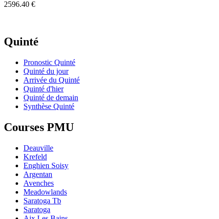
2596.40 €
Quinté
Pronostic Quinté
Quinté du jour
Arrivée du Quinté
Quinté d'hier
Quinté de demain
Synthèse Quinté
Courses PMU
Deauville
Krefeld
Enghien Soisy
Argentan
Avenches
Meadowlands
Saratoga Tb
Saratoga
Aix Les Bains