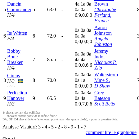
Dancin
4
a
1
a
0
a
Brown
5
Commander
5
63.0
-
0
a
0
a
Christophe
H/4
6,9,0,0,0
Ferland,
France
Aaron
0
a
0
a
0
a
Its Written
Johnston
6
6
72.0
-
0
a
0
a
F/4
Angela
0,0,0,0,0
Johnston
Bobby
Jeremy
0
a
0
a
0
a
Bone
Indof
7
7
85.5
-
4
a
4
a
Breaker
Nicholas P.
0,0,0,6,6
H/4
Zito
0
a
0
a
0
a
Walterstrom
Circus
8
8
70.0
-
0
a
1
a
Mme S.
H/3
0,0,0,0,9
D Shaw
1'13"6
Perfection
0
a
0
a
3
a
Greg
9
Hanover
9
65.5
-
0
a
4
a
Bateson
H/3
0,0,7,0,6
Scott Betts
⊗ cheval portant des oeilllères
E1 chevaux faisant partie de la même écurie
DA, DP, D4 cheval déferré (antérieurs, postérieurs, des quatre pieds), • pour la première fois.
Analyse Visuturf:
3
-
4
-
5
-
2
-
8
-
9
-
1
-
7
comment lire le graphique
Cheval