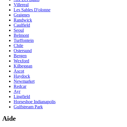
Villereal
Les Sables D'olonne
Graignes
Randwick
Caulfield
Seoul
Belmont
Turffontein
Chile
Ostersund
Bergen
Wexford
Kilbeggan
Ascot
Haydock
Newmarket
Redcar
Ayr
Lingfield
Horseshoe Indianapolis
Gulfstream Park
Aide