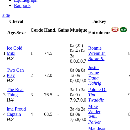
Equidegraph
Rapports
aide
Cheval
Jockey
Corde
Hand.
Gains
Musique
Age-Sexe
Entraineur
0
a
(25)
Ice Cold
Ronnie
0
a
4
a
0
a
1
Miki
1
74.5
-
Wrenn Jr.
3
a
H/3
Burke R.
0,0,6,0,7
Justin
Two Can
0
a
0
a
0
a
Irvine
2
Play
2
72.0
-
1
a
0
a
Dana
H/3
0,0,0,9,0
Kahrig
The Real
3
a
1
a
3
a
Palone D.
3
Thing
3
76.5
-
0
a
0
a
Tim
H/4
7,9,7,0,0
Twaddle
Mike
Ima Proud
3
a
4
a
2
a
Wilder
4
Captain
4
68.5
-
0
a
0
a
Willie
H/3
7,6,8,0,0
Parker
Maddison