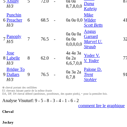
5
Ability
5
72.0
-
0
a
0
a
8
Dana
H/3
8,7,8,0,0
Kahrig
Punchin
Mike
6
Preacher
6
68.5
-
0
a
0
a
0,0
Wilder
4
H/3
Scott Betts
Angus
0
a
0
a
0
a
Panoply
Garrard
7
7
76.5
-
0
a
0
a
32
H/5
Marvel U.
0,0,0,0,0
Straub
Jose
4
a
4
a
3
a
Yoder V.
8
Labelle
8
62.0
-
0
a
2
a
7
V. Yoder
H/3
6,6,7,0,8
Bridge To
Palone D.
0
a
3
a
2
a
9
Dallars
9
76.5
-
Trent
91
0,7,8
H/3
Stohler
⊗ cheval portant des oeilllères
E1 chevaux faisant partie de la même écurie
DA, DP, D4 cheval déferré (antérieurs, postérieurs, des quatre pieds), • pour la première fois.
Analyse Visuturf:
9
-
5
-
8
-
3
-
4
-
1
-
6
-
2
comment lire le graphique
Cheval
Jockey