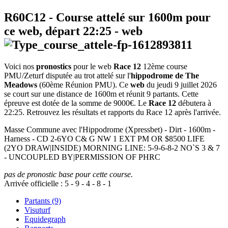
R60C12
- Course attelé sur 1600m pour
ce web, départ
22:25
-
web
Voici nos
pronostics
pour le web
Race 12
12ème course
PMU/Zeturf disputée au trot attelé sur l'
hippodrome de The
Meadows
(60ème Réunion PMU). Ce
web
du jeudi 9 juillet 2026
se court sur une distance de 1600m et réunit 9 partants. Cette
épreuve est dotée de la somme de 9000€. Le
Race 12
débutera à
22:25. Retrouvez les résultats et rapports du Race 12 après l'arrivée.
Masse Commune avec l'Hippodrome (Xpressbet) - Dirt - 1600m -
Harness - CD 2-6YO C& G NW 1 EXT PM OR $8500 LIFE
(2YO DRAW|INSIDE) MORNING LINE: 5-9-6-8-2 NO`S 3 & 7
- UNCOUPLED BY|PERMISSION OF PHRC
pas de pronostic base pour cette course.
Arrivée officielle :
5
-
9
-
4
-
8
-
1
Partants (9)
Visuturf
Equidegraph