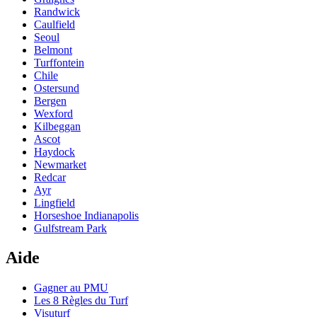
Randwick
Caulfield
Seoul
Belmont
Turffontein
Chile
Ostersund
Bergen
Wexford
Kilbeggan
Ascot
Haydock
Newmarket
Redcar
Ayr
Lingfield
Horseshoe Indianapolis
Gulfstream Park
Aide
Gagner au PMU
Les 8 Règles du Turf
Visuturf