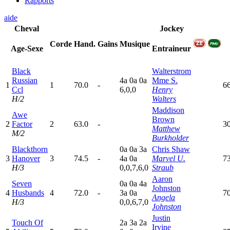
Rapports
aide
Cheval
Jockey
Corde
Hand.
Gains
Musique
Age-Sexe
Entraineur
Black
Walterstrom
Russian
4
a
0
a
0
a
Mme S.
1
1
70.0
-
6
Ccl
6,0,0
Henry
H/2
Walters
Maddison
Awe
Brown
2
Factor
2
63.0
-
3
Matthew
M/2
Burkholder
Blackthorn
0
a
0
a
3
a
Chris Shaw
3
Hanover
3
74.5
-
4
a
0
a
Marvel U.
7
H/3
0,0,7,6,0
Straub
Aaron
Seven
0
a
0
a
4
a
Johnston
4
Husbands
4
72.0
-
3
a
0
a
7
Angela
H/3
0,0,6,7,0
Johnston
Justin
Touch Of
2
a
3
a
2
a
Irvine