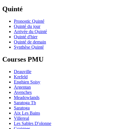
Quinté
Pronostic Quinté
Quinté du jour
Arrivée du Quinté
Quinté d'hier
Quinté de demain
Synthèse Quinté
Courses PMU
Deauville
Krefeld
Enghien Soisy
Argentan
Avenches
Meadowlands
Saratoga Tb
Saratoga
Aix Les Bains
Villereal
Les Sables D'olonne
Graignes