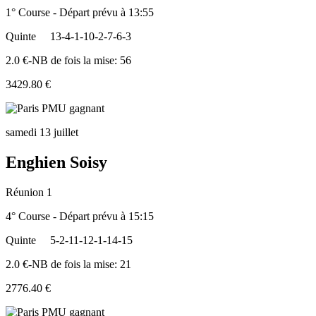
1° Course - Départ prévu à 13:55
Quinte
13-4-1-10-2-7-6-3
2.0 €-NB de fois la mise: 56
3429.80 €
samedi 13 juillet
Enghien Soisy
Réunion 1
4° Course - Départ prévu à 15:15
Quinte
5-2-11-12-1-14-15
2.0 €-NB de fois la mise: 21
2776.40 €