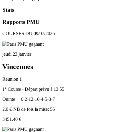
Stats
Rapports PMU
COURSES DU 09/07/2026
jeudi 23 janvier
Vincennes
Réunion 1
1° Course - Départ prévu à 13:55
Quinte
6-2-12-10-4-5-3-7
2.0 €-NB de fois la mise: 56
3451.40 €