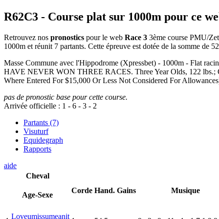
R62C3
- Course plat sur 1000m pour ce w
Retrouvez nos
pronostics
pour le web
Race 3
3ème course PMU/Zeturf
1000m et réunit 7 partants. Cette épreuve est dotée de la somme de 
Masse Commune avec l'Hippodrome (Xpressbet) - 1000m -
HAVE NEVER WON THREE RACES. Three Year Olds, 122 lbs.; Older,
Where Entered For $15,000 Or Less Not Considered For Allowances).(In 
pas de pronostic base pour cette course.
Arrivée officielle :
1
-
6
-
3
-
2
Partants (7)
Visuturf
Equidegraph
Rapports
aide
Cheval
Corde
Hand.
Gains
Musique
Age-Sexe
Loveumissumeanit