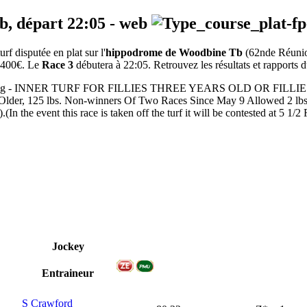
eb, départ
22:05
-
web
 disputée en plat sur l'
hippodrome de Woodbine Tb
(62nde Réuni
52400€. Le
Race 3
débutera à 22:05. Retrouvez les résultats et rapports d
 Flat racing - INNER TURF FOR FILLIES THREE YEARS OLD 
 125 lbs. Non-winners Of Two Races Since May 9 Allowed 2 lbs. A
the event this race is taken off the turf it will be contested at 5 1/2
Jockey
Entraineur
S Crawford