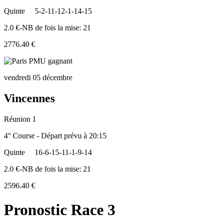
Quinte
5-2-11-12-1-14-15
2.0 €-NB de fois la mise: 21
2776.40 €
vendredi 05 décembre
Vincennes
Réunion 1
4° Course - Départ prévu à 20:15
Quinte
16-6-15-11-1-9-14
2.0 €-NB de fois la mise: 21
2596.40 €
Pronostic Race 3