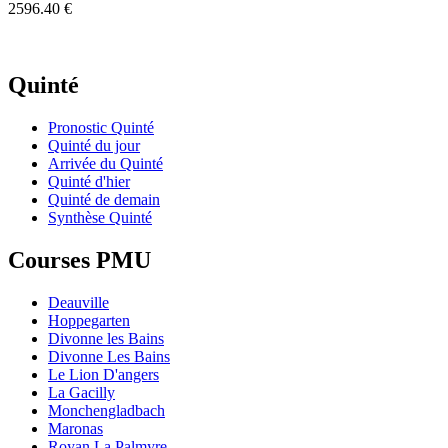
2596.40 €
Quinté
Pronostic Quinté
Quinté du jour
Arrivée du Quinté
Quinté d'hier
Quinté de demain
Synthèse Quinté
Courses PMU
Deauville
Hoppegarten
Divonne les Bains
Divonne Les Bains
Le Lion D'angers
La Gacilly
Monchengladbach
Maronas
Royan La Palmyre