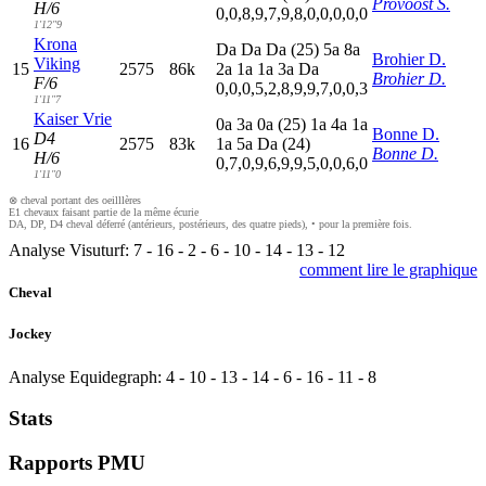
Provoost S.
H/6
0,0,8,9,7,9,8,0,0,0,0,0
1'12"9
Krona
D
a
D
a
D
a
(25)
5
a
8
a
Brohier D.
Viking
15
2575
86k
2
a
1
a
1
a
3
a
D
a
Brohier D.
F/6
0,0,0,5,2,8,9,9,7,0,0,3
1'11"7
Kaiser Vrie
0
a
3
a
0
a
(25)
1
a
4
a
1
a
Bonne D.
D4
16
2575
83k
1
a
5
a
D
a
(24)
Bonne D.
H/6
0,7,0,9,6,9,9,5,0,0,6,0
1'11"0
⊗ cheval portant des oeilllères
E1 chevaux faisant partie de la même écurie
DA, DP, D4 cheval déferré (antérieurs, postérieurs, des quatre pieds), • pour la première fois.
Analyse Visuturf:
7
-
16
-
2
-
6
-
10
-
14
-
13
-
12
comment lire le graphique
Cheval
Jockey
Analyse Equidegraph:
4
-
10
-
13
-
14
-
6
-
16
-
11
-
8
Stats
Rapports PMU