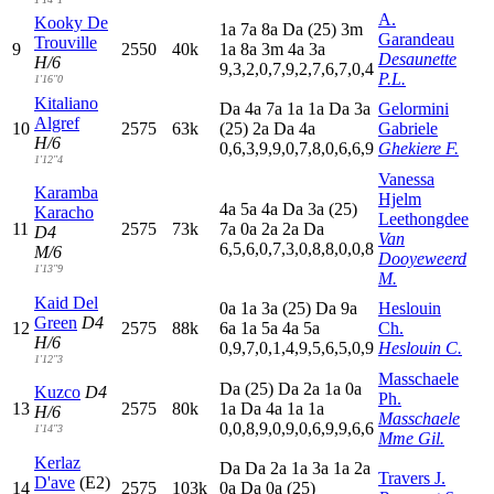
A.
Kooky De
1
a
7
a
8
a
D
a
(25)
3
m
Garandeau
Trouville
9
2550
40k
1
a
8
a
3
m
4
a
3
a
Desaunette
H/6
9,3,2,0,7,9,2,7,6,7,0,4
P.L.
1'16"0
Kitaliano
D
a
4
a
7
a
1
a
1
a
D
a
3
a
Gelormini
Algref
10
2575
63k
(25)
2
a
D
a
4
a
Gabriele
H/6
0,6,3,9,9,0,7,8,0,6,6,9
Ghekiere F.
1'12"4
Vanessa
Karamba
Hjelm
4
a
5
a
4
a
D
a
3
a
(25)
Karacho
Leethongdee
11
2575
73k
7
a
0
a
2
a
2
a
D
a
D4
Van
6,5,6,0,7,3,0,8,8,0,0,8
M/6
Dooyeweerd
1'13"9
M.
Kaid Del
0
a
1
a
3
a
(25)
D
a
9
a
Heslouin
Green
D4
12
2575
88k
6
a
1
a
5
a
4
a
5
a
Ch.
H/6
0,9,7,0,1,4,9,5,6,5,0,9
Heslouin C.
1'12"3
Masschaele
D
a
(25)
D
a
2
a
1
a
0
a
Kuzco
D4
Ph.
13
2575
80k
1
a
D
a
4
a
1
a
1
a
H/6
Masschaele
0,0,8,9,0,9,0,6,9,9,6,6
1'14"3
Mme Gil.
Kerlaz
D
a
D
a
2
a
1
a
3
a
1
a
2
a
Travers J.
D'ave
(E2)
14
2575
103k
0
a
D
a
0
a
(25)