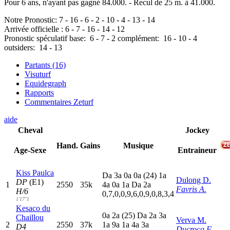
Pour 6 ans, n'ayant pas gagné 84.000. - Recul de 25 m. à 41.000.
Notre Pronostic:
7
-
16
-
6
-
2
-
10
-
4
-
13
-
14
Arrivée officielle :
6
-
7
-
16
-
14
-
12
Pronostic spéculatif
base:
6
-
7
-
2
complément:
16
-
10
-
4
outsiders:
14
-
13
Partants (16)
Visuturf
Equidegraph
Rapports
Commentaires Zeturf
aide
Cheval
Jockey
Hand.
Gains
Musique
Age-Sexe
Entraineur
Kiss Paulca
D
a
3
a
0
a
0
a
(24)
1
a
Dulong D.
DP
(E1)
1
2550
35k
4
a
0
a
1
a
D
a
2
a
Favris A.
H/6
0,7,0,0,9,6,0,9,0,8,3,4
1'17"1
Kesaco du
0
a
2
a
(25)
D
a
2
a
3
a
Chaillou
Verva M.
2
2550
37k
1
a
9
a
1
a
4
a
3
a
D4
Ducrocq F.