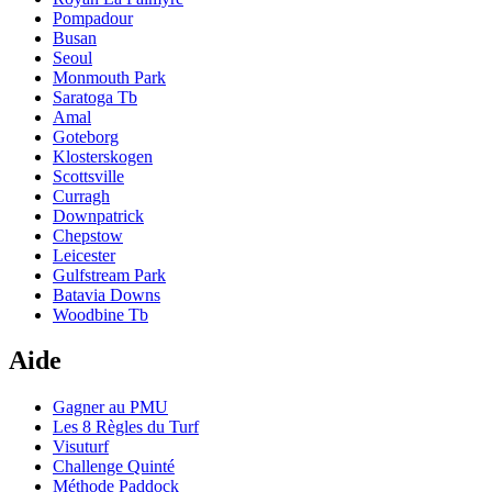
Pompadour
Busan
Seoul
Monmouth Park
Saratoga Tb
Amal
Goteborg
Klosterskogen
Scottsville
Curragh
Downpatrick
Chepstow
Leicester
Gulfstream Park
Batavia Downs
Woodbine Tb
Aide
Gagner au PMU
Les 8 Règles du Turf
Visuturf
Challenge Quinté
Méthode Paddock