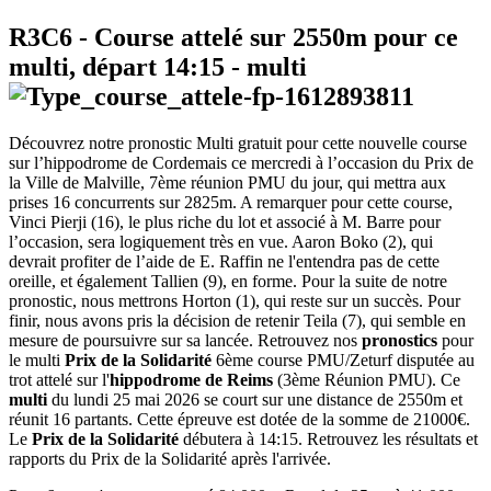
R3C6
- Course attelé sur 2550m pour ce
multi, départ
14:15
-
multi
Découvrez notre pronostic Multi gratuit pour cette nouvelle course
sur l’hippodrome de Cordemais ce mercredi à l’occasion du Prix de
la Ville de Malville, 7ème réunion PMU du jour, qui mettra aux
prises 16 concurrents sur 2825m. A remarquer pour cette course,
Vinci Pierji (16), le plus riche du lot et associé à M. Barre pour
l’occasion, sera logiquement très en vue. Aaron Boko (2), qui
devrait profiter de l’aide de E. Raffin ne l'entendra pas de cette
oreille, et également Tallien (9), en forme. Pour la suite de notre
pronostic, nous mettrons Horton (1), qui reste sur un succès. Pour
finir, nous avons pris la décision de retenir Teila (7), qui semble en
mesure de poursuivre sur sa lancée. Retrouvez nos
pronostics
pour
le multi
Prix de la Solidarité
6ème course PMU/Zeturf disputée au
trot attelé sur l'
hippodrome de Reims
(3ème Réunion PMU). Ce
multi
du lundi 25 mai 2026 se court sur une distance de 2550m et
réunit 16 partants. Cette épreuve est dotée de la somme de 21000€.
Le
Prix de la Solidarité
débutera à 14:15. Retrouvez les résultats et
rapports du Prix de la Solidarité après l'arrivée.