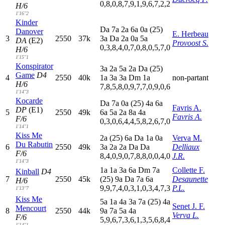
0,8,0,8,7,9,1,9,6,7,2,2
H/6
1'16"2
Kinder
D
a
7
a
2
a
6
a
0
a
(25)
Danover
E. Herbeau
3
2550
37k
3
a
D
a
2
a
0
a
5
a
DA
(E2)
Provoost S.
0,3,8,4,0,7,0,8,0,5,7,0
H/6
1'15"1
Konspirator
3
a
2
a
5
a
2
a
D
a
(25)
Game
D4
4
2550
40k
1
a
3
a
3
a
D
m
1
a
non-partant
H/6
7,8,5,8,0,9,7,7,0,9,0,6
1'14"3
Kocarde
D
a
7
a
0
a
(25)
4
a
6
a
Favris A.
DP
(E1)
5
2550
49k
6
a
5
a
2
a
8
a
4
a
Favris A.
F/6
0,3,0,6,4,4,5,8,2,6,7,0
1'14"1
Kiss Me
2
a
(25)
6
a
D
a
1
a
0
a
Verva M.
Du Rabutin
6
2550
49k
3
a
2
a
2
a
D
a
D
a
Delliaux
F/6
8,4,0,9,0,7,8,8,0,0,4,0
J.R.
1'14"3
1
a
1
a
3
a
6
a
D
m
7
a
Collette F.
Kinball
D4
7
2550
45k
(25)
9
a
D
a
7
a
6
a
Desaunette
H/6
9,9,7,4,0,3,1,0,3,4,7,3
P.L.
1'13"7
Kiss Me
5
a
1
a
4
a
3
a
7
a
(25)
4
a
Senet J. F.
Mencourt
8
2550
44k
9
a
7
a
5
a
4
a
Verva L.
F/6
5,9,6,7,3,6,1,3,5,6,8,4
1'14"1