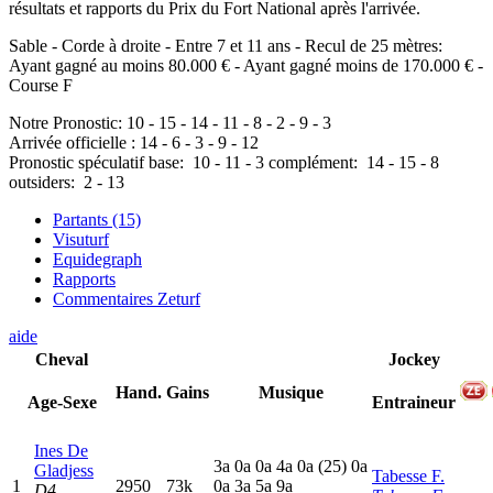
résultats et rapports du Prix du Fort National après l'arrivée.
Sable - Corde à droite - Entre 7 et 11 ans - Recul de 25 mètres:
Ayant gagné au moins 80.000 € - Ayant gagné moins de 170.000 € -
Course F
Notre Pronostic:
10
-
15
-
14
-
11
-
8
-
2
-
9
-
3
Arrivée officielle :
14
-
6
-
3
-
9
-
12
Pronostic spéculatif
base:
10
-
11
-
3
complément:
14
-
15
-
8
outsiders:
2
-
13
Partants (15)
Visuturf
Equidegraph
Rapports
Commentaires Zeturf
aide
Cheval
Jockey
Hand.
Gains
Musique
Age-Sexe
Entraineur
Ines De
3
a
0
a
0
a
4
a
0
a
(25)
0
a
Gladjess
Tabesse F.
1
2950
73k
0
a
3
a
5
a
9
a
D4