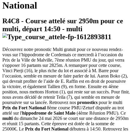
National
R4C8
- Course attelé sur 2950m pour ce
multi, départ
14:50
-
multi
Découvrez notre pronostic Multi gratuit pour ce nouveau rendez-
vous sur l’hippodrome de Cordemais ce mercredi à l’occasion du
Prix de la Ville de Malville, 7ème réunion PMU du jour, qui verra
s'opposer 16 partants sur 2825m. A remarquer pour cette course,
Vinci Pierji (16), le plus riche du lot et associé à M. Barre pour
l’occasion, semble en mesure de faire parler de lui. Aaron Boko (2),
qui devrait profiter de l’aide de E. Raffin est en droit de poursuivre
la victoire, et également Tallien (9), en forme. Ensuite en 4ème
position, nous mettons Horton (1), qui reste sur un succès. Pour finir,
nous avons décidé de retenir Teila (7), qui semble en mesure de
poursuivre sur sa lancée. Retrouvez nos
pronostics
pour le multi
Prix du Fort National
8ème course PMU/Zeturf disputée au trot
attelé sur l'
hippodrome de Saint Malo
(4ème Réunion PMU). Ce
multi
du dimanche 24 mai 2026 se court sur une distance de 2950m
et réunit 15 partants. Cette épreuve est dotée de la somme de
25000€. Le
Prix du Fort National
débutera à 14:50. Retrouvez les