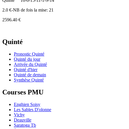
Quinte
16-6-15-11-1-9-14
2.0 €-NB de fois la mise: 21
2596.40 €
Quinté
Pronostic Quinté
Quinté du jour
Arrivée du Quinté
Quinté d'hier
Quinté de demain
Synthèse Quinté
Courses PMU
Enghien Soisy
Les Sables D'olonne
Vichy
Deauville
Saratoga Tb