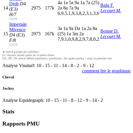
4
a
1
a
5
a
9
a
1
a
7
a
(25)
Djob
D4
Balu F.
14
2975
177k
2
a
8
a
7
a
9
a
(E3)
Lecourt M.
6,9,5,1,9,3,8,2,3,1,3,6
H/7
1'13"0
Imperiale
3
a
1
a
9
a
D
a
1
a
2
a
8
a
Mivence
Bonne D.
15
2975
167k
(25)
1
a
3
m
2
a
D4
(E3)
Lecourt M.
7,9,1,0,9,8,2,9,7,8,0,2
F/8
1'12"9
⊗ cheval portant des oeilllères
E1 chevaux faisant partie de la même écurie
DA, DP, D4 cheval déferré (antérieurs, postérieurs, des quatre pieds), • pour la première fois.
Analyse Visuturf:
10
-
15
-
11
-
14
-
8
-
2
-
9
-
12
comment lire le graphique
Cheval
Jockey
Analyse Equidegraph:
10
-
15
-
11
-
8
-
12
-
9
-
14
-
2
Stats
Rapports PMU