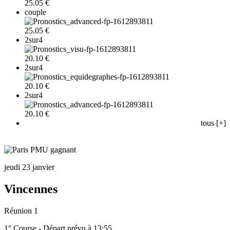
25.05 €
couple
25.05 €
2sur4
20.10 €
2sur4
20.10 €
2sur4
20.10 €
tous [+]
jeudi 23 janvier
Vincennes
Réunion 1
1° Course - Départ prévu à 13:55