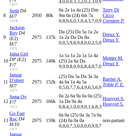
4,0,0,0,3,3,2,0,2,3,0,9
1'14"7
0
a
2
a
1
a
4
a
(25)
D
m
Terry Di
Juriti
D4
8
2950
80k
9
m
0
a
(24)
6
m
7
a
Cicco
H/7
0,8,9,6,0,1,0,4,3,7,0,9
Corniere P.
1'13"8
Jackson
D
a
(25)
D
a
5
a
1
a
2
a
Boy
D4
Dreux Y.
9
2975
137k
1
a
2
a
D
a
D
a
8
a
(E2)
Dreux Y.
0,0,5,9,8,9,8,0,0,2,5,0
H/7
1'11"5
Jalna Girl
1
a
1
a
1
a
2
a
1
a
1
a
4
a
Mottier M.
DP
(E2)
10
2975
149k
(25)
2
a
6
a
D
a
Dreux Y.
F/7
9,9,9,8,9,9,6,8,4,0,7,0
1'12"2
Jaguar
(25)
D
a
5
a
D
a
3
a
3
a
Barrier A.
D'obret
11
2975
152k
4
a
6
a
1
a
4
a
5
a
Trible P. E.
H/7
0,5,0,7,7,6,4,9,6,5,6,9
1'11"5
0
a
2
a
6
a
9
a
0
a
0
a
(25)
Joma Ov
Houyvet S.
12
2975
166k
1
a
D
a
9
a
4
a
F/7
Houyvet S.
0,8,4,1,0,0,9,0,1,6,8,3
1'11"2
Go Fast
0
a
0
a
(25)
0
a
3
a
7
a
0
a
Roc
D4
13
2975
159k
(24)
0
a
0
a
0
a
non-partant
H/10
0,0,0,7,3,0,0,0,0,9,9,7
1'11"2
Jaguar