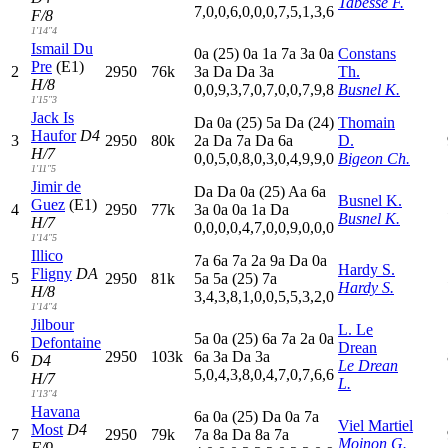
Tabesse F.
7,0,0,6,0,0,0,7,5,1,3,6
F/8
1'14"4
Ismail Du
0
a
(25)
0
a
1
a
7
a
3
a
0
a
Constans
Pre
(E1)
2
2950
76k
3
a
D
a
D
a
3
a
Th.
H/8
0,0,9,3,7,0,7,0,0,7,9,8
Busnel K.
1'15"3
Jack Is
D
a
0
a
(25)
5
a
D
a
(24)
Thomain
Haufor
D4
3
2950
80k
2
a
D
a
7
a
D
a
6
a
D.
H/7
0,0,5,0,8,0,3,0,4,9,9,0
Bigeon Ch.
1'11"5
Jimir de
D
a
D
a
0
a
(25)
A
a
6
a
Busnel K.
Guez
(E1)
4
2950
77k
3
a
0
a
0
a
1
a
D
a
Busnel K.
H/7
0,0,0,0,4,7,0,0,9,0,0,0
1'14"5
Illico
7
a
6
a
7
a
2
a
9
a
D
a
0
a
Hardy S.
Fligny
DA
5
2950
81k
5
a
5
a
(25)
7
a
Hardy S.
H/8
3,4,3,8,1,0,0,5,5,3,2,0
1'14"4
Jilbour
L. Le
5
a
0
a
(25)
6
a
7
a
2
a
0
a
Defontaine
Drean
6
2950
103k
6
a
3
a
D
a
3
a
D4
Le Drean
5,0,4,3,8,0,4,7,0,7,6,6
H/7
L.
1'13"4
Havana
6
a
0
a
(25)
D
a
0
a
7
a
Viel Martiel
Most
D4
7
2950
79k
7
a
8
a
D
a
8
a
7
a
Moinon G.
F/9