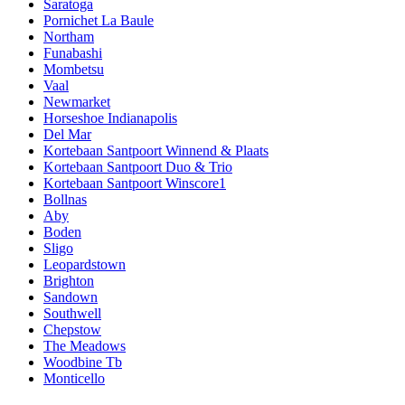
Saratoga
Pornichet La Baule
Northam
Funabashi
Mombetsu
Vaal
Newmarket
Horseshoe Indianapolis
Del Mar
Kortebaan Santpoort Winnend & Plaats
Kortebaan Santpoort Duo & Trio
Kortebaan Santpoort Winscore1
Bollnas
Aby
Boden
Sligo
Leopardstown
Brighton
Sandown
Southwell
Chepstow
The Meadows
Woodbine Tb
Monticello