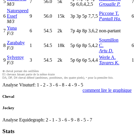
5
7
56.0
5k
7
M/3
5
p
6,0,4,2,5
Groualle P.
Natorspeed
Piccone T.
6
Essef
9
56.0
15k
3
p
3
p
5
p
7,7,5
6
Pantall Ha.
M/3
Yuna
7
6
54.5
2k
7
p
4
p
8
p
3,6,2
non-partant
F/3
Soumillon
Zarababy
8
1
54.5
18k
5
p
6
p
8
p
5,4,2
C.
6
F/3
Artu D.
Sylveroy
Werle A.
9
3
54.5
2k
5
p
6
p
6
p
5,4,4
1
F/3
Tavares K.
⊗ cheval portant des oeilllères
E1 chevaux faisant partie de la même écurie
DA, DP, D4 cheval déferré (antérieurs, postérieurs, des quatre pieds), • pour la première fois.
Analyse Visuturf:
1
-
2
-
3
-
6
-
8
-
4
-
9
-
5
comment lire le graphique
Cheval
Jockey
Analyse Equidegraph:
2
-
1
-
3
-
6
-
9
-
8
-
5
-
7
Stats