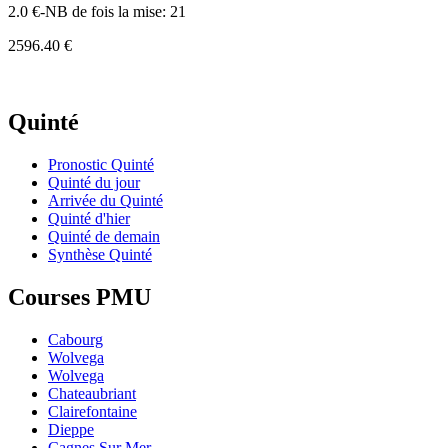
2.0 €-NB de fois la mise: 21
2596.40 €
Quinté
Pronostic Quinté
Quinté du jour
Arrivée du Quinté
Quinté d'hier
Quinté de demain
Synthèse Quinté
Courses PMU
Cabourg
Wolvega
Wolvega
Chateaubriant
Clairefontaine
Dieppe
Cagnes Sur Mer