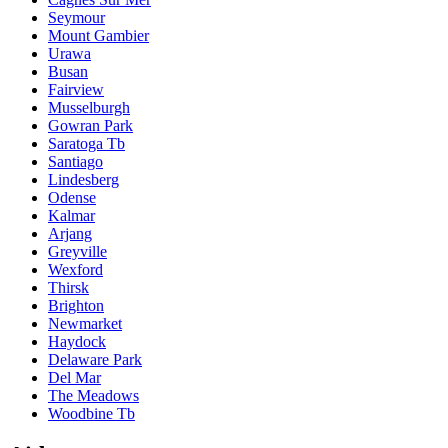
Seymour
Mount Gambier
Urawa
Busan
Fairview
Musselburgh
Gowran Park
Saratoga Tb
Santiago
Lindesberg
Odense
Kalmar
Arjang
Greyville
Wexford
Thirsk
Brighton
Newmarket
Haydock
Delaware Park
Del Mar
The Meadows
Woodbine Tb