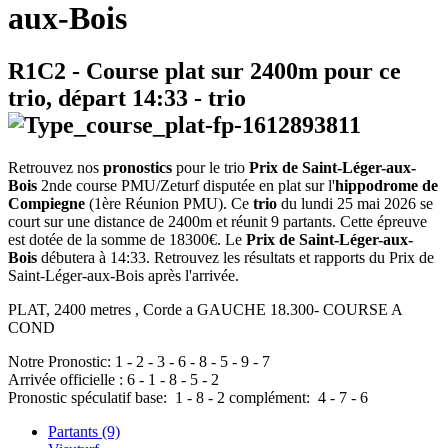
aux-Bois
R1C2
- Course plat sur 2400m pour ce
trio, départ
14:33
-
trio
Retrouvez nos
pronostics
pour le trio
Prix de Saint-Léger-aux-
Bois
2nde course PMU/Zeturf disputée en plat sur l'
hippodrome de
Compiegne
(1ère Réunion PMU). Ce
trio
du lundi 25 mai 2026 se
court sur une distance de 2400m et réunit 9 partants. Cette épreuve
est dotée de la somme de 18300€. Le
Prix de Saint-Léger-aux-
Bois
débutera à 14:33. Retrouvez les résultats et rapports du Prix de
Saint-Léger-aux-Bois après l'arrivée.
PLAT, 2400 metres , Corde a GAUCHE 18.300- COURSE A
COND
Notre Pronostic:
1
-
2
-
3
-
6
-
8
-
5
-
9
-
7
Arrivée officielle :
6
-
1
-
8
-
5
-
2
Pronostic spéculatif
base:
1
-
8
-
2
complément:
4
-
7
-
6
Partants (9)