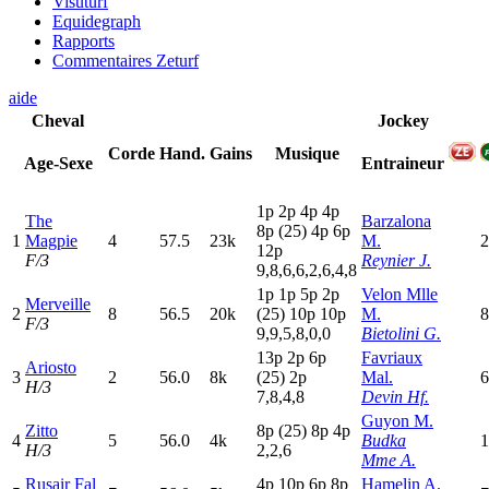
Visuturf
Equidegraph
Rapports
Commentaires Zeturf
aide
Cheval
Jockey
Corde
Hand.
Gains
Musique
Age-Sexe
Entraineur
1
p
2
p
4
p
4
p
The
Barzalona
8
p
(25)
4
p
6
p
1
Magpie
4
57.5
23k
M.
2
12p
F/3
Reynier J.
9,8,6,6,2,6,4,8
1
p
1
p
5
p
2
p
Velon Mlle
Merveille
2
8
56.5
20k
(25)
10p
10p
M.
8
F/3
9,9,5,8,0,0
Bietolini G.
13p
2
p
6
p
Favriaux
Ariosto
3
2
56.0
8k
(25)
2
p
Mal.
6
H/3
7,8,4,8
Devin Hf.
Guyon M.
Zitto
8
p
(25)
8
p
4
p
4
5
56.0
4k
Budka
1
H/3
2,2,6
Mme A.
Rusair Fal
4
p
10p
6
p
8
p
Hamelin A.