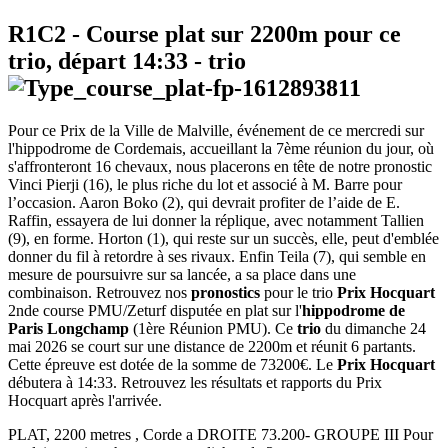
R1C2
- Course plat sur 2200m pour ce
trio, départ
14:33
-
trio
Pour ce Prix de la Ville de Malville, événement de ce mercredi sur
l'hippodrome de Cordemais, accueillant la 7ème réunion du jour, où
s'affronteront 16 chevaux, nous placerons en tête de notre pronostic
Vinci Pierji (16), le plus riche du lot et associé à M. Barre pour
l’occasion. Aaron Boko (2), qui devrait profiter de l’aide de E.
Raffin, essayera de lui donner la réplique, avec notamment Tallien
(9), en forme. Horton (1), qui reste sur un succès, elle, peut d'emblée
donner du fil à retordre à ses rivaux. Enfin Teila (7), qui semble en
mesure de poursuivre sur sa lancée, a sa place dans une
combinaison. Retrouvez nos
pronostics
pour le trio
Prix Hocquart
2nde course PMU/Zeturf disputée en plat sur l'
hippodrome de
Paris Longchamp
(1ère Réunion PMU). Ce
trio
du dimanche 24
mai 2026 se court sur une distance de 2200m et réunit 6 partants.
Cette épreuve est dotée de la somme de 73200€. Le
Prix Hocquart
débutera à 14:33. Retrouvez les résultats et rapports du Prix
Hocquart après l'arrivée.
PLAT, 2200 metres , Corde a DROITE 73.200- GROUPE III Pour