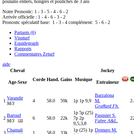
poulains entiers, hongres et pouliches de 3 ans
Notre Pronostic:
1
-
3
-
5
-
4
-
6
-
2
Arrivée officielle :
1
-
4
-
6
-
3
-
2
Pronostic spéculatif
base:
1
-
3
-
4
complément:
5
-
6
-
2
Partants (6)
Visuturf
Equidegraph
Rapports
Commentaires Zeturf
aide
Cheval
Jockey
Corde
Hand.
Gains
Musique
Age-Sexe
Entraineur
Barzalona
Varandir
1
4
58.0
59k
1
p
1
p
9,9
M.
2
M/3
Graffard Fh.
1
p
5
p
(25)
Baroud
Pasquier S.
2
6
58.0
22k
7
p
2
p
2
M/3
Fabre A&L.
9,5,3,8
Chamali
1
p
(25)
1
p
Demuro M.
3
1
58.0
33k
3