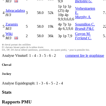
M/3
9,9
Bietolini G.
1
p
1
p
1
p
Verhestraeten
Jabracadabra
(25)
4
p
4
3
58.0
52k
E.
7
H/3
10p
4
p
Murphy A.
9,9,9,6,0,6
Zaramix
4
p
7
p
1
p
Soumillon C.
5
5
58.0
19k
2
M/3
4
p
6,3,9,6
Brandt P&J.
Wiki
Guyon M.
6
2
58.0
36k
3
p
1
p
7,9
5
M/3
Ferland C.
⊗ cheval portant des oeilllères
E1 chevaux faisant partie de la même écurie
DA, DP, D4 cheval déferré (antérieurs, postérieurs, des quatre pieds), • pour la première fois.
Analyse Visuturf:
1
-
4
-
3
-
5
-
6
-
2
comment lire le graphique
Cheval
Jockey
Analyse Equidegraph:
1
-
3
-
6
-
5
-
2
-
4
Stats
Rapports PMU