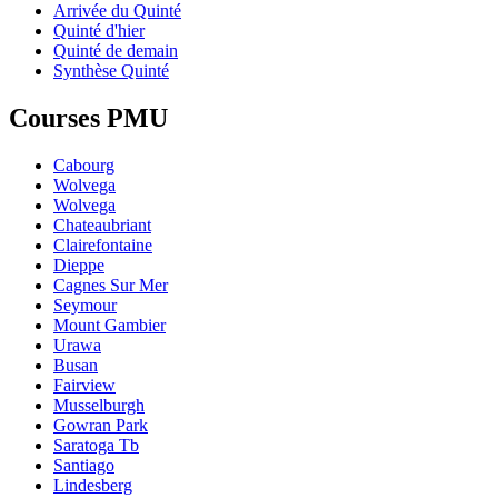
Arrivée du Quinté
Quinté d'hier
Quinté de demain
Synthèse Quinté
Courses PMU
Cabourg
Wolvega
Wolvega
Chateaubriant
Clairefontaine
Dieppe
Cagnes Sur Mer
Seymour
Mount Gambier
Urawa
Busan
Fairview
Musselburgh
Gowran Park
Saratoga Tb
Santiago
Lindesberg