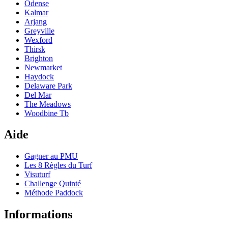
Odense
Kalmar
Arjang
Greyville
Wexford
Thirsk
Brighton
Newmarket
Haydock
Delaware Park
Del Mar
The Meadows
Woodbine Tb
Aide
Gagner au PMU
Les 8 Règles du Turf
Visuturf
Challenge Quinté
Méthode Paddock
Informations