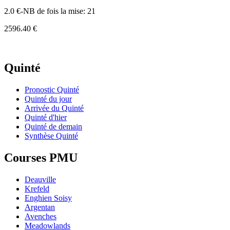
2.0 €-NB de fois la mise: 21
2596.40 €
Quinté
Pronostic Quinté
Quinté du jour
Arrivée du Quinté
Quinté d'hier
Quinté de demain
Synthèse Quinté
Courses PMU
Deauville
Krefeld
Enghien Soisy
Argentan
Avenches
Meadowlands