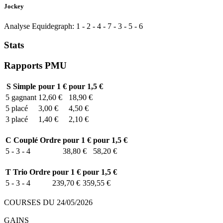
Jockey
Analyse Equidegraph:
1
-
2
-
4
-
7
-
3
-
5
-
6
Stats
Rapports PMU
S
Simple
pour 1 €
pour 1,5 €
5
gagnant
12,60 €
18,90 €
5
placé
3,00 €
4,50 €
3
placé
1,40 €
2,10 €
C
Couplé Ordre
pour 1 €
pour 1,5 €
5 - 3 - 4
38,80 €
58,20 €
T
Trio Ordre
pour 1 €
pour 1,5 €
5 - 3 - 4
239,70 €
359,55 €
COURSES DU 24/05/2026
GAINS