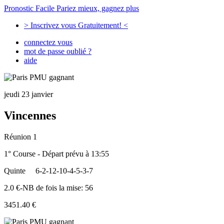
Pronostic Facile
Pariez mieux, gagnez plus
> Inscrivez vous Gratuitement! <
connectez vous
mot de passe oublié ?
aide
jeudi 23 janvier
Vincennes
Réunion 1
1° Course - Départ prévu à 13:55
Quinte
6-2-12-10-4-5-3-7
2.0 €-NB de fois la mise: 56
3451.40 €