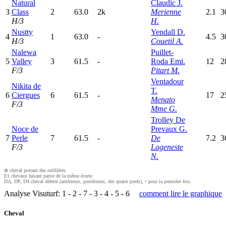
Natural
Claudic J.
3
Class
2
63.0
2k
Merienne
2.1
3
H/3
H.
Nustty
Yendall D.
4
1
63.0
-
4.5
3
H/3
Couetil A.
Nalewa
Puillet-
5
Valley
3
61.5
-
Roda Emi.
12
2
F/3
Pitart M.
Ventadour
Nikita de
T.
6
Ciergues
6
61.5
-
17
2
Menato
F/3
Mme G.
Trolley De
Noce de
Prevaux G.
7
Perle
7
61.5
-
De
7.2
3
F/3
Lageneste
N.
⊗ cheval portant des oeilllères
E1 chevaux faisant partie de la même écurie
DA, DP, D4 cheval déferré (antérieurs, postérieurs, des quatre pieds), • pour la première fois.
Analyse Visuturf:
1
-
2
-
7
-
3
-
4
-
5
-
6
comment lire le graphique
Cheval