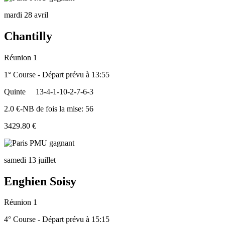
mardi 28 avril
Chantilly
Réunion 1
1° Course - Départ prévu à 13:55
Quinte
13-4-1-10-2-7-6-3
2.0 €-NB de fois la mise: 56
3429.80 €
samedi 13 juillet
Enghien Soisy
Réunion 1
4° Course - Départ prévu à 15:15