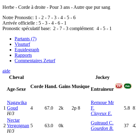
Herbe - Corde à droite - Pour 3 ans - Autre que pur sang
Notre Pronostic:
1
-
2
-
7
-
3
-
4
-
5
-
6
Arrivée officielle :
5
-
3
-
4
-
6
-
1
Pronostic spéculatif
base:
2
-
7
-
3
complément:
4
-
5
-
1
Partants (7)
Visuturf
Equidegraph
Rapports
Commentaires Zeturf
aide
Cheval
Jockey
Corde
Hand.
Gains
Musique
Age-Sexe
Entraineur
Nagawika
Remoue Mr
1
Goud
4
67.0
2k
2
p
8
F.
5.8
8
H/3
Clayeux E.
Nectar
Guitraud C.
2
Vergoignan
5
63.0
0k
37
4
Gourdon B.
H/3