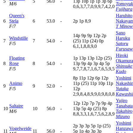
5
5
56.0
-
13p
10p
1
p
1
p
3
p
6
p
M/6
Tomoyuk
0,6,3,7,7,0,9,9,7,4,2,0
Fujihara
Queen's
Haruhito
6
Stela
6
53.0
-
2
p
1
p
8,9
Nakaya
F/7
T Minow
Sano
14p
9
p
9
p
12p
2
p
Windstille
Haruku
7
7
54.0
-
(25)
11p
(24)
0
p
F/5
Satoru
6,1,1,8,8,9,0
Furusaw
Hiroki
Floating
1
p
13p
13p
12p
(25)
Okamur
8
Rose
8
54.0
-
13p
9
p
4
p
3
p
4
p
5
p
Shinsuke
F/5
9,7,7,8,7,1,6,7,6,5,9,5
Kudo
8
p
11p
12p
6
p
12p
Yoshimi
Animo
11p
(25)
11p
10p
11p
Nakashi
9
9
52.0
-
F/5
12p
Yutaka
2,9,8,4,8,9,9,0,9,8,0,8
Kawash
Yujiro
12p
12p
7
p
7
p
9
p
4
p
Saltaire
Tanabata
10
10
56.0
-
13p
5
p
4
p
(25)
8
p
M/6
Takahiro
8,8,3,3,1,6,7,5,6,2,8,9
Mizuno
Yoshimi
2
p
3
p
3
p
5
p
1
p
(25)
Vogelweide
Hanzaw
11
11
56.0
-
5
p
1
p
4
p
3
p
3
p