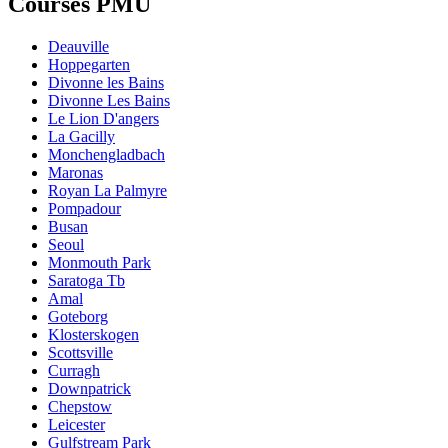
Courses PMU
Deauville
Hoppegarten
Divonne les Bains
Divonne Les Bains
Le Lion D'angers
La Gacilly
Monchengladbach
Maronas
Royan La Palmyre
Pompadour
Busan
Seoul
Monmouth Park
Saratoga Tb
Amal
Goteborg
Klosterskogen
Scottsville
Curragh
Downpatrick
Chepstow
Leicester
Gulfstream Park