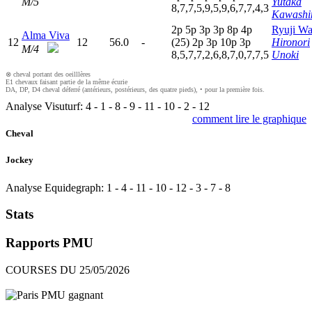
M/5
Yutaka
8,7,7,5,9,5,9,6,7,7,4,3
Kawash
2
p
5
p
3
p
3
p
8
p
4
p
Ryuji W
Alma Viva
12
12
56.0
-
(25)
2
p
3
p
10p
3
p
Hironori
M/4
8,5,7,7,2,6,8,7,0,7,7,5
Unoki
⊗ cheval portant des oeilllères
E1 chevaux faisant partie de la même écurie
DA, DP, D4 cheval déferré (antérieurs, postérieurs, des quatre pieds), • pour la première fois.
Analyse Visuturf:
4
-
1
-
8
-
9
-
11
-
10
-
2
-
12
comment lire le graphique
Cheval
Jockey
Analyse Equidegraph:
1
-
4
-
11
-
10
-
12
-
3
-
7
-
8
Stats
Rapports PMU
COURSES DU 25/05/2026