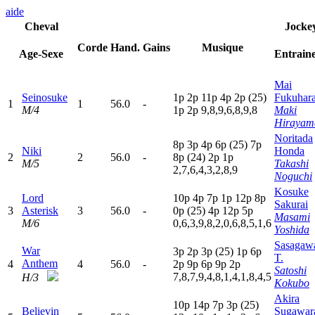
aide
Cheval
Jocke
Corde
Hand.
Gains
Musique
Age-Sexe
Entrain
Mai
Seinosuke
1
p
2
p
11p
4
p
2
p
(25)
Fukuhar
1
1
56.0
-
M/4
1
p
2
p
9,8,9,6,8,9,8
Maki
Hirayam
Noritada
8
p
3
p
4
p
6
p
(25)
7
p
Niki
Honda
2
2
56.0
-
8
p
(24)
2
p
1
p
M/5
Takashi
2,7,6,4,3,2,8,9
Noguchi
Kosuke
Lord
10p
4
p
7
p
1
p
12p
8
p
Sakurai
3
Asterisk
3
56.0
-
0
p
(25)
4
p
12p
5
p
Masami
M/6
0,6,3,9,8,2,0,6,8,5,1,6
Yoshida
Sasagaw
War
3
p
2
p
3
p
(25)
1
p
6
p
T.
Anthem
4
4
56.0
-
2
p
9
p
6
p
9
p
2
p
Satoshi
7,8,7,9,4,8,1,4,1,8,4,5
H/3
Kokubo
Akira
10p
14p
7
p
3
p
(25)
Believin
Sugawar