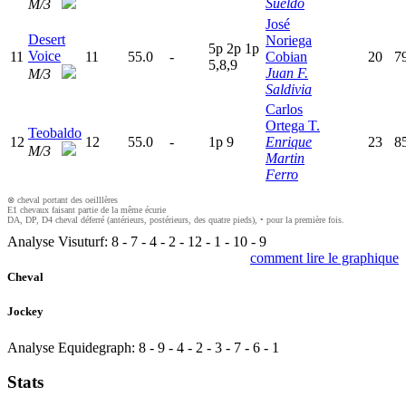
Sueldo
M/3
José
Desert
Noriega
5
p
2
p
1
p
Voice
11
11
55.0
-
Cobian
20
7
5,8,9
Juan F.
M/3
Saldivia
Carlos
Ortega T.
Teobaldo
12
12
55.0
-
1
p
9
Enrique
23
8
M/3
Martin
Ferro
⊗ cheval portant des oeilllères
E1 chevaux faisant partie de la même écurie
DA, DP, D4 cheval déferré (antérieurs, postérieurs, des quatre pieds), • pour la première fois.
Analyse Visuturf:
8
-
7
-
4
-
2
-
12
-
1
-
10
-
9
comment lire le graphique
Cheval
Jockey
Analyse Equidegraph:
8
-
9
-
4
-
2
-
3
-
7
-
6
-
1
Stats