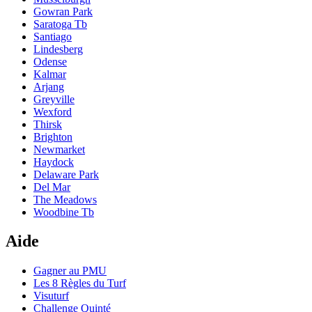
Gowran Park
Saratoga Tb
Santiago
Lindesberg
Odense
Kalmar
Arjang
Greyville
Wexford
Thirsk
Brighton
Newmarket
Haydock
Delaware Park
Del Mar
The Meadows
Woodbine Tb
Aide
Gagner au PMU
Les 8 Règles du Turf
Visuturf
Challenge Quinté