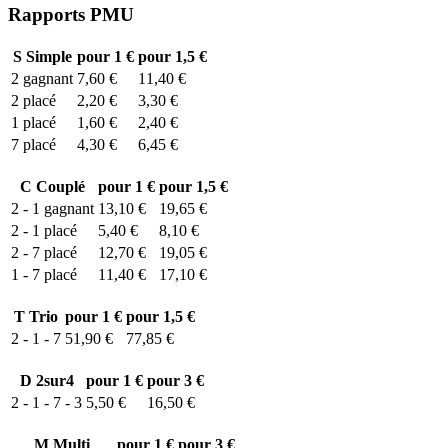
Rapports PMU
S
Simple
pour 1 €
pour 1,5 €
2
gagnant
7,60 €
11,40 €
2
placé
2,20 €
3,30 €
1
placé
1,60 €
2,40 €
7
placé
4,30 €
6,45 €
C
Couplé
pour 1 €
pour 1,5 €
2 - 1
gagnant
13,10 €
19,65 €
2 - 1
placé
5,40 €
8,10 €
2 - 7
placé
12,70 €
19,05 €
1 - 7
placé
11,40 €
17,10 €
T
Trio
pour 1 €
pour 1,5 €
2 - 1 - 7
51,90 €
77,85 €
D
2sur4
pour 1 €
pour 3 €
2 - 1 - 7 - 3
5,50 €
16,50 €
M
Multi
pour 1 €
pour 3 €