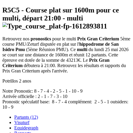
R5C5
- Course plat sur 1600m pour ce
multi, départ
21:00
-
multi
Retrouvez nos
pronostics
pour le multi
Prix Gran Criterium
5ème
course PMU/Zeturf disputée en plat sur l'
hippodrome de San
Isidro Pmu
(5ème Réunion PMU). Ce
multi
du lundi 25 mai 2026
se court sur une distance de 1600m et réunit 12 partants. Cette
épreuve est dotée de la somme de 43213€. Le
Prix Gran
Criterium
débutera à 21:00. Retrouvez les résultats et rapports du
Prix Gran Criterium après l'arrivée.
Potrillos 2 anos
Notre Pronostic:
8
-
7
-
4
-
2
-
5
-
1
-
10
-
9
Arrivée officielle :
2
-
1
-
7
-
3
-
10
Pronostic spéculatif
base:
8
-
7
-
4
complément:
2
-
5
-
1
outsiders:
10
-
9
Partants (12)
Visuturf
Equidegraph