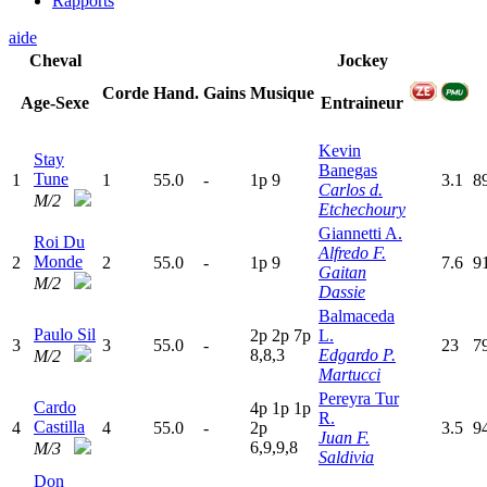
Rapports
aide
Cheval
Jockey
Corde
Hand.
Gains
Musique
Age-Sexe
Entraineur
Kevin
Stay
Banegas
Tune
1
1
55.0
-
1
p
9
3.1
8
Carlos d.
M/2
Etchechoury
Giannetti A.
Roi Du
Alfredo F.
Monde
2
2
55.0
-
1
p
9
7.6
9
Gaitan
M/2
Dassie
Balmaceda
Paulo Sil
2
p
2
p
7
p
L.
3
3
55.0
-
23
7
8,8,3
Edgardo P.
M/2
Martucci
Pereyra Tur
Cardo
4
p
1
p
1
p
R.
Castilla
4
4
55.0
-
2
p
3.5
9
Juan F.
6,9,9,8
M/3
Saldivia
Don