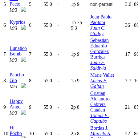
Pacto
5
5
55.0
-
1
p
9
non-partant
3.6
8
M/3
Juan Pablo
Kyprios
1
p
7
p
Paoloni
6
6
55.0
-
36
8
9,3
Juan C.
M/3
Godoy
Sebastian
Eduardo
Lunatico
Gonzalez
Bomb
7
7
55.0
-
1
p
9
17
9
Barriga
M/3
Juan F.
Saldivia
Pancho
Marie Vallet
Gio
8
8
55.0
-
1
p
9
Lucas F.
7.7
1
Gaitan
M/3
Cristian
Alejandro
Happy
Cabrera
Angel
9
9
55.0
-
2
p
8
21
8
Catalan
M/3
Tomas E.
Capalbo
Hi
Bordas J.
Pocho
10
10
55.0
-
2
p
8
Marcelo S.
22
8