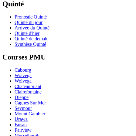
Quinté
Pronostic Quinté
Quinté du jour
Arrivée du Quinté
Quinté d'hier
Quinté de demain
Synthèse Quinté
Courses PMU
Cabourg
Wolvega
Wolvega
Chateaubriant
Clairefontaine
Dieppe
Cagnes Sur Mer
Seymour
Mount Gambier
Urawa
Busan
Fairview
Musselburgh