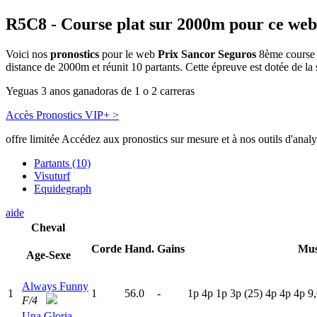
R5C8
- Course plat sur 2000m pour ce web
Voici nos
pronostics
pour le web
Prix Sancor Seguros
8ème course P
distance de 2000m et réunit 10 partants. Cette épreuve est dotée de 
Yeguas 3 anos ganadoras de 1 o 2 carreras
Accès Pronostics VIP+ >
offre limitée
Accédez aux pronostics sur mesure et à nos outils d'anal
Partants (10)
Visuturf
Equidegraph
aide
Cheval
Corde
Hand.
Gains
Mus
Age-Sexe
Always Funny
1
1
56.0
-
1
p
4
p
1
p
3
p
(25)
4
p
4
p
4
p
9,
F/4
Una Gloria