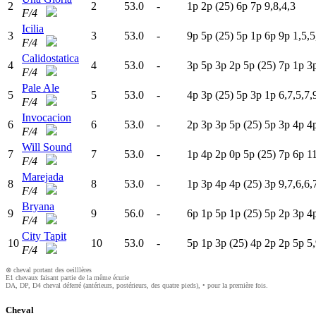
2
2
53.0
-
1
p
2
p
(25)
6
p
7
p
9,8,4,3
F/4
Icilia
3
3
53.0
-
9
p
5
p
(25)
5
p
1
p
6
p
9
p
1,5,5
F/4
Calidostatica
4
4
53.0
-
3
p
5
p
3
p
2
p
5
p
(25)
7
p
1
p
3
F/4
Pale Ale
5
5
53.0
-
4
p
3
p
(25)
5
p
3
p
1
p
6,7,5,7,
F/4
Invocacion
6
6
53.0
-
2
p
3
p
3
p
5
p
(25)
5
p
3
p
4
p
4
F/4
Will Sound
7
7
53.0
-
1
p
4
p
2
p
0
p
5
p
(25)
7
p
6
p
1
F/4
Marejada
8
8
53.0
-
1
p
3
p
4
p
4
p
(25)
3
p
9,7,6,6,
F/4
Bryana
9
9
56.0
-
6
p
1
p
5
p
1
p
(25)
5
p
2
p
3
p
4
F/4
City Tapit
10
10
53.0
-
5
p
1
p
3
p
(25)
4
p
2
p
2
p
5
p
5,
F/4
⊗ cheval portant des oeilllères
E1 chevaux faisant partie de la même écurie
DA, DP, D4 cheval déferré (antérieurs, postérieurs, des quatre pieds), • pour la première fois.
Cheval