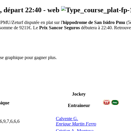
, départ
22:40
-
web
MU/Zeturf disputée en plat sur l'
hippodrome de San Isidro Pmu
(5
la somme de 9211€. Le
Prix Sancor Seguros
débutera à 22:40. Retrouvez 
yse graphique pour gagner plus.
Jockey
ique
Entraineur
Calvente G.
6,9,7,6,6,6
Enrique Martin Ferro
Cristian A. Montoya