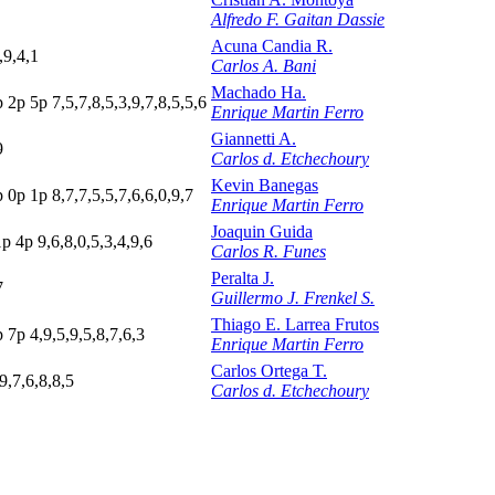
Alfredo F. Gaitan Dassie
Acuna Candia R.
,9,4,1
Carlos A. Bani
Machado Ha.
p
2
p
5
p
7,5,7,8,5,3,9,7,8,5,5,6
Enrique Martin Ferro
Giannetti A.
9
Carlos d. Etchechoury
Kevin Banegas
p
0
p
1
p
8,7,7,5,5,7,6,6,0,9,7
Enrique Martin Ferro
Joaquin Guida
1p
4
p
9,6,8,0,5,3,4,9,6
Carlos R. Funes
Peralta J.
7
Guillermo J. Frenkel S.
Thiago E. Larrea Frutos
p
7
p
4,9,5,9,5,8,7,6,3
Enrique Martin Ferro
Carlos Ortega T.
9,7,6,8,8,5
Carlos d. Etchechoury