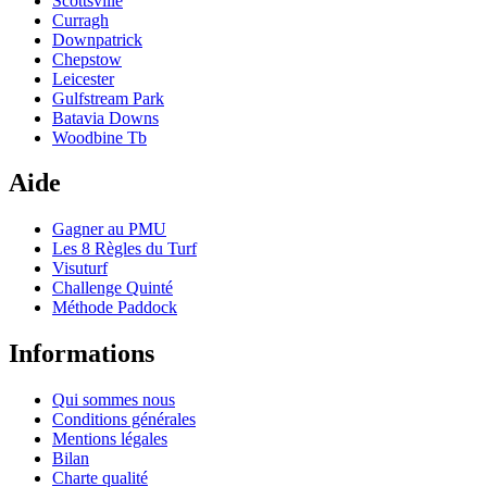
Scottsville
Curragh
Downpatrick
Chepstow
Leicester
Gulfstream Park
Batavia Downs
Woodbine Tb
Aide
Gagner au PMU
Les 8 Règles du Turf
Visuturf
Challenge Quinté
Méthode Paddock
Informations
Qui sommes nous
Conditions générales
Mentions légales
Bilan
Charte qualité