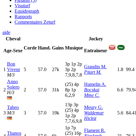
Partants (5)
Visuturf
Equidegraph
Rapports
Commentaires Zeturf
aide
Cheval
Jockey
Corde
Hand.
Gains
Musique
Age-Sexe
Entraineur
Bon
3
p
1
p
2
p
Grandin M.
1
Viveur
5
57.0
27k
3
p
2
p
1.8
99.4
Pitart M.
M/3
7,9,8,7,8
Anno
(25)
4
p
Hamelin A.
Solero
2
2
57.0
31k
8
p
1
p
Bocskai
6.6
79.9
H/3
6,2,9
Mme C.
13p
3
p
Tabeo
Meury G.
(25)
4
p
3
M/3
3
57.0
19k
Waldemar
5.6
84.4
1
p
2
p
Hickst
7,7,6,9,8
1
p
7
p
Flament R.
Thanos
(25)
16p
4
4
57.0
6k
Nieslanik
21
76.3