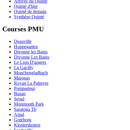
Arrivée du Quinté
Quinté d'hier
Quinté de demain
Synthèse Quinté
Courses PMU
Deauville
Hoppegarten
Divonne les Bains
Divonne Les Bains
Le Lion D'angers
La Gacilly
Monchengladbach
Maronas
Royan La Palmyre
Pompadour
Busan
Seoul
Monmouth Park
Saratoga Tb
Amal
Goteborg
Klosterskogen