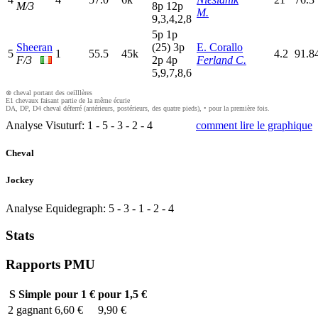
M/3
8
p
12p
M.
9,3,4,2,8
5
p
1
p
Sheeran
(25)
3
p
E. Corallo
5
1
55.5
45k
4.2
91.8
F/3
2
p
4
p
Ferland C.
5,9,7,8,6
⊗ cheval portant des oeilllères
E1 chevaux faisant partie de la même écurie
DA, DP, D4 cheval déferré (antérieurs, postérieurs, des quatre pieds), • pour la première fois.
Analyse Visuturf:
1
-
5
-
3
-
2
-
4
comment lire le graphique
Cheval
Jockey
Analyse Equidegraph:
5
-
3
-
1
-
2
-
4
Stats
Rapports PMU
S
Simple
pour 1 €
pour 1,5 €
2
gagnant
6,60 €
9,90 €