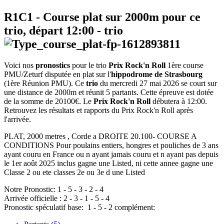
R1C1
- Course plat sur 2000m pour ce
trio, départ
12:00
-
trio
Voici nos
pronostics
pour le trio
Prix Rock'n Roll
1ère course
PMU/Zeturf disputée en plat sur l'
hippodrome de Strasbourg
(1ère Réunion PMU). Ce
trio
du mercredi 27 mai 2026 se court sur
une distance de 2000m et réunit 5 partants. Cette épreuve est dotée
de la somme de 20100€. Le
Prix Rock'n Roll
débutera à 12:00.
Retrouvez les résultats et rapports du Prix Rock'n Roll après
l'arrivée.
PLAT, 2000 metres , Corde a DROITE 20.100- COURSE A
CONDITIONS Pour poulains entiers, hongres et pouliches de 3 ans
ayant couru en France ou n ayant jamais couru et n ayant pas depuis
le 1er août 2025 inclus gagne une Listed, ni cette annee gagne une
Classe 2 ou ete classes 2e ou 3e d une Listed
Notre Pronostic:
1
-
5
-
3
-
2
-
4
Arrivée officielle :
2
-
3
-
1
-
5
-
4
Pronostic spéculatif
base:
1
-
5
-
2
complément: