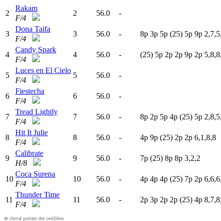
Rakam
2
2
56.0
-
F/4
Dona Taifa
3
3
56.0
-
8
p
3
p
5
p
(25)
5
p
9
p
2,7,5
F/4
Candy Spark
4
4
56.0
-
(25)
5
p
2
p
2
p
9
p
2
p
5,8,8
F/4
Luces en El Cielo
5
5
56.0
-
F/4
Fiestecha
6
6
56.0
-
F/4
Tread Lightly
7
7
56.0
-
8
p
2
p
5
p
4
p
(25)
5
p
2,8,5
F/4
Hit It Julie
8
8
56.0
-
4
p
9
p
(25)
2
p
2
p
6,1,8,8
F/4
Calibrate
9
9
56.0
-
7
p
(25)
8
p
8
p
3,2,2
H/8
Coca Surena
10
10
56.0
-
4
p
4
p
4
p
(25)
7
p
2
p
6,6,6
F/4
Thunder Time
11
11
56.0
-
2
p
3
p
2
p
2
p
(25)
4
p
8,7,8
F/4
⊗ cheval portant des oeilllères