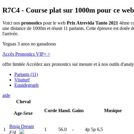
R7C4
- Course plat sur 1000m pour ce web
Voici nos
pronostics
pour le web
Prix Atrevida Tanto 2021
4ème cou
une distance de 1000m et réunit 11 partants. Cette épreuve est dotée
l'arrivée.
Yeguas 3 anos no ganadoras
Accès Pronostics VIP+ >
offre limitée
Accédez aux pronostics sur mesure et à nos outils d'anal
Partants (11)
Visuturf
Equidegraph
aide
Cheval
Corde
Hand.
Gains
Musique
Age-Sexe
Bruja Dream
1
1
56.0
-
4
p
5
p
6,5
F/4