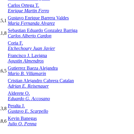
Carlos Ortega T.
Enrique Martin Ferro
Gustavo Enrique Barrera Valdes
,5,1
Maria Fernanda Alvarez
Sebastian Eduardo Gonzalez Barriga
,1,8
Carlos Alberto Cardon
Coria F.
Etchechoury Juan Javier
Francisco J. Lavigna
Agustin Almendros
Gutierrez Baeza Alejandra
,6,5
Mario B. Villamarin
Cristian Alejandro Cabrera Catalan
Adrian E. Reisenauer
Alderete O.
Eduardo G. Accosano
Peralta J.
,3,8
Gustavo E. Scarpello
Kevin Banegas
,8,6
Julio O. Penna