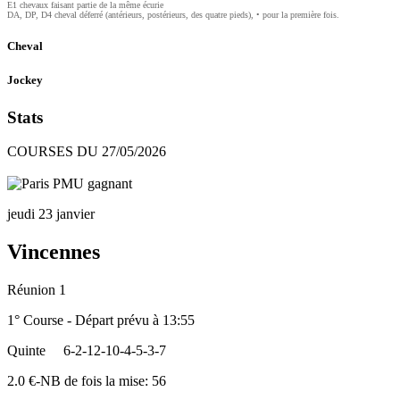
E1 chevaux faisant partie de la même écurie
DA, DP, D4 cheval déferré (antérieurs, postérieurs, des quatre pieds), • pour la première fois.
Cheval
Jockey
Stats
COURSES DU 27/05/2026
jeudi 23 janvier
Vincennes
Réunion 1
1° Course - Départ prévu à 13:55
Quinte
6-2-12-10-4-5-3-7
2.0 €-NB de fois la mise: 56