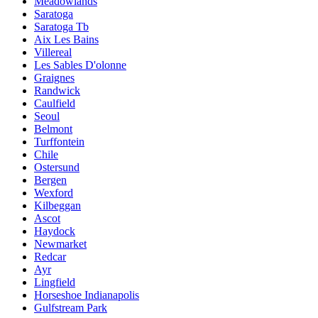
Meadowlands
Saratoga
Saratoga Tb
Aix Les Bains
Villereal
Les Sables D'olonne
Graignes
Randwick
Caulfield
Seoul
Belmont
Turffontein
Chile
Ostersund
Bergen
Wexford
Kilbeggan
Ascot
Haydock
Newmarket
Redcar
Ayr
Lingfield
Horseshoe Indianapolis
Gulfstream Park