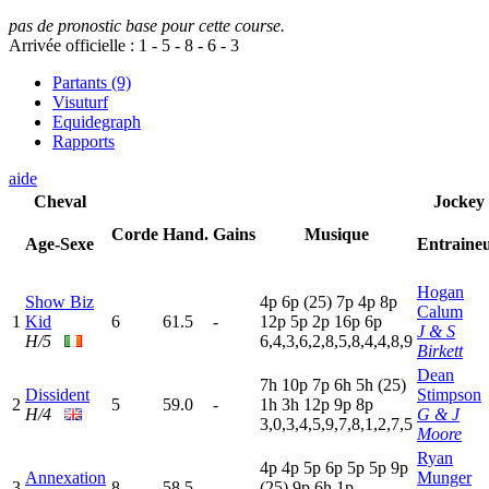
pas de pronostic base pour cette course.
Arrivée officielle :
1
-
5
-
8
-
6
-
3
Partants (9)
Visuturf
Equidegraph
Rapports
aide
Cheval
Jockey
Corde
Hand.
Gains
Musique
Age-Sexe
Entraine
Hogan
Show Biz
4
p
6
p
(25)
7
p
4
p
8
p
Calum
1
Kid
6
61.5
-
12p
5
p
2
p
16p
6
p
J & S
H/5
6,4,3,6,2,8,5,8,4,4,8,9
Birkett
Dean
7
h
10p
7
p
6
h
5
h
(25)
Dissident
Stimpson
2
5
59.0
-
1
h
3
h
12p
9
p
8
p
H/4
G & J
3,0,3,4,5,9,7,8,1,2,7,5
Moore
Ryan
4
p
4
p
5
p
6
p
5
p
5
p
9
p
Annexation
Munger
3
8
58.5
-
(25)
9
p
6
h
1
p