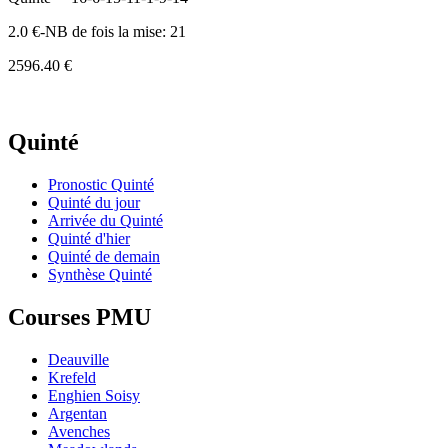
2.0 €-NB de fois la mise: 21
2596.40 €
Quinté
Pronostic Quinté
Quinté du jour
Arrivée du Quinté
Quinté d'hier
Quinté de demain
Synthèse Quinté
Courses PMU
Deauville
Krefeld
Enghien Soisy
Argentan
Avenches