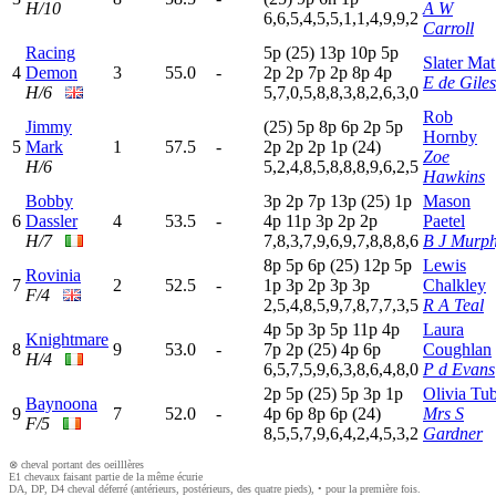
H/10
A W
6,6,5,4,5,5,1,1,4,9,9,2
Carroll
Racing
5
p
(25)
13p
10p
5
p
Slater Mat
4
Demon
3
55.0
-
2
p
2
p
7
p
2
p
8
p
4
p
E de Giles
H/6
5,7,0,5,8,8,3,8,2,6,3,0
Rob
Jimmy
(25)
5
p
8
p
6
p
2
p
5
p
Hornby
5
Mark
1
57.5
-
2
p
2
p
2
p
1
p
(24)
Zoe
H/6
5,2,4,8,5,8,8,8,9,6,2,5
Hawkins
Bobby
3
p
2
p
7
p
13p
(25)
1
p
Mason
6
Dassler
4
53.5
-
4
p
11p
3
p
2
p
2
p
Paetel
H/7
7,8,3,7,9,6,9,7,8,8,8,6
B J Murp
8
p
5
p
6
p
(25)
12p
5
p
Lewis
Rovinia
7
2
52.5
-
1
p
3
p
2
p
3
p
3
p
Chalkley
F/4
2,5,4,8,5,9,7,8,7,7,3,5
R A Teal
4
p
5
p
3
p
5
p
11p
4
p
Laura
Knightmare
8
9
53.0
-
7
p
2
p
(25)
4
p
6
p
Coughlan
H/4
6,5,7,5,9,6,3,8,6,4,8,0
P d Evans
2
p
5
p
(25)
5
p
3
p
1
p
Olivia Tu
Baynoona
9
7
52.0
-
4
p
6
p
8
p
6
p
(24)
Mrs S
F/5
8,5,5,7,9,6,4,2,4,5,3,2
Gardner
⊗ cheval portant des oeilllères
E1 chevaux faisant partie de la même écurie
DA, DP, D4 cheval déferré (antérieurs, postérieurs, des quatre pieds), • pour la première fois.